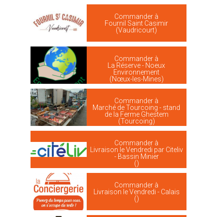
Commander à
Fournil Saint Casimir
(Vaudricourt)
Commander à
La Réserve - Noeux
Environnement
(Nœux-les-Mines)
Commander à
Marché de Tourcoing - stand
de la Ferme Ghestem
(Tourcoing)
Commander à
Livraison le Vendredi par Citeliv
- Bassin Minier
()
Commander à
Livraison le Vendredi - Calais
()