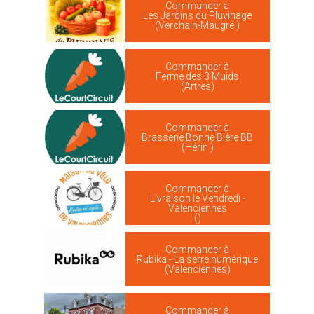
Commander à
Les Jardins du Pluvinage
(Verchain-Maugré )
Commander à
Ferme des 3 Muids
(Artres)
Commander à
Brasserie Bonne Bière BB
(Hérin )
Commander à
Livraison le Vendredi -
Valenciennes
()
Commander à
Rubika - La serre numérique
(Valenciennes)
Commander à