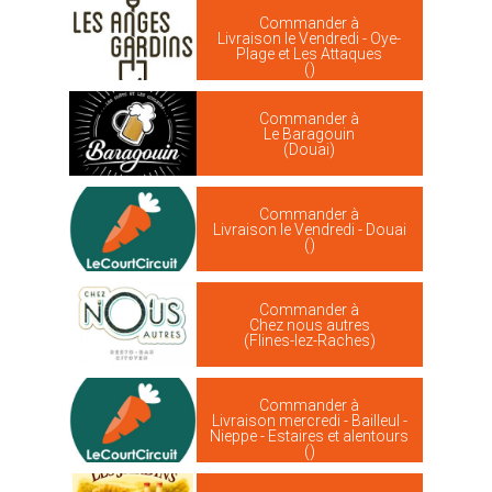
Commander à
Livraison le Vendredi - Oye-
Plage et Les Attaques
()
Commander à
Le Baragouin
(Douai)
Commander à
Livraison le Vendredi - Douai
()
Commander à
Chez nous autres
(Flines-lez-Raches)
Commander à
Livraison mercredi - Bailleul -
Nieppe - Estaires et alentours
()