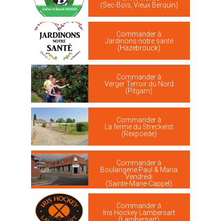
(Sec-Bois, Vieux Berquin)
Commander à
Jardinons notre santé
(Hazebrouck)
Commander à
Verger Terroir du Nord
(Pitgam)
Commander à
La ferme du Streckelst
(Rexpoëde)
Commander à
Boulangerie Paul & Maria
Vendredi
(Sainte-Marie-Cappel)
Commander à
Iris Hockey Lambersart
(Lambersart)