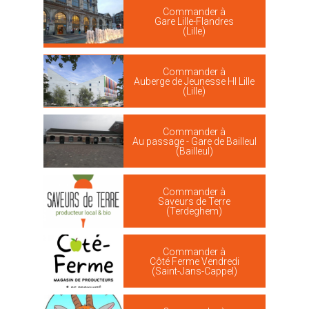
Commander à
Gare Lille-Flandres
(Lille)
Commander à
Auberge de Jeunesse HI Lille
(Lille)
Commander à
Au passage - Gare de Bailleul
(Bailleul)
Commander à
Saveurs de Terre
(Terdeghem)
Commander à
Côté Ferme Vendredi
(Saint-Jans-Cappel)