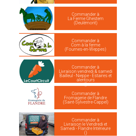
Commander à
La Ferme Ghestem
(Deulémont)
Commander à
Com à la ferme
(Fournes-en-Weppes)
Commander à
Livraison vendredi & samedi
Bailleul - Nieppe - Estaires et
alentours
()
Commander à
Fromagerie de Flandre
(Saint-Sylvestre-Cappel)
Commander à
Livraison le Vendredi et
Samedi - Flandre Intérieure
()