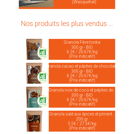
(Wasquehal)
Nos produits les plus vendus ...
Granola Fève tonka
300 gr - BIO
6.2€ / 20.67€/kg
(Prix indicatif)
Granola cacao et pépites de chocolat...
300 gr - BIO
6.2€ / 20.67€/kg
(Prix indicatif)
Granola noix de coco et pépites de...
300 gr - BIO
6.2€ / 20.67€/kg
(Prix indicatif)
Granola salé aux épices et piment...
200 gr
5.5€ / 27.5€/kg
(Prix indicatif)