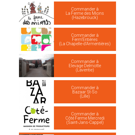
Commander à
La Ferme des Mions
(Hazebrouck)
Commander à
Ferm'Entières
(La Chapelle-d'Armentières)
Commander à
Elevage Delmotte
(Laventie)
Commander à
Bazaar St-So
(Lille)
Commander à
Côté Ferme Mercredi
(Saint-Jans-Cappel)