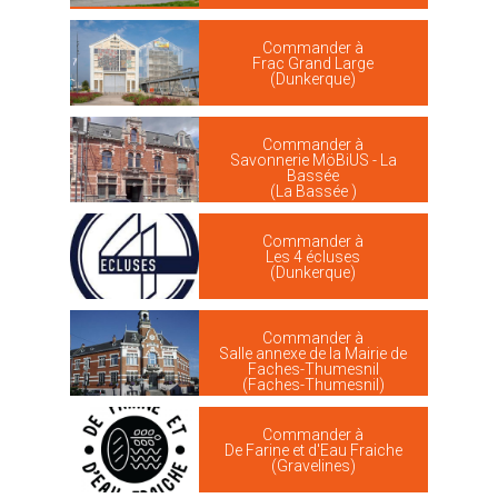
Commander à
Frac Grand Large
(Dunkerque)
Commander à
Savonnerie MöBiUS - La
Bassée
(La Bassée )
Commander à
Les 4 écluses
(Dunkerque)
Commander à
Salle annexe de la Mairie de
Faches-Thumesnil
(Faches-Thumesnil)
Commander à
De Farine et d'Eau Fraiche
(Gravelines)