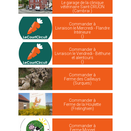
Le garage de la clinique
vétérinaire Saint-DRUON
(Cambrai )
Commander à
Livraison le Mercredi - Flandre
Intérieure
()
Commander à
Livraison le Vendredi - Béthune
et alentours
()
Commander à
Ferme des Cailleuys
(Surques)
Commander à
Ferme de la Houlette
(Frelinghien)
Commander à
Ferme Moreel