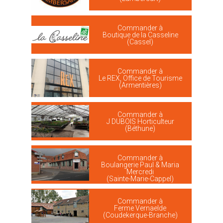
Commander à
Boutique de la Casseline
(Cassel)
Commander à
Le REX, Office de Tourisme
(Armentières)
Commander à
J DUBOIS Horticulteur
(Béthune)
Commander à
Boulangerie Paul & Maria
Mercredi
(Sainte-Marie-Cappel)
Commander à
Ferme Vernaelde
(Coudekerque-Branche)