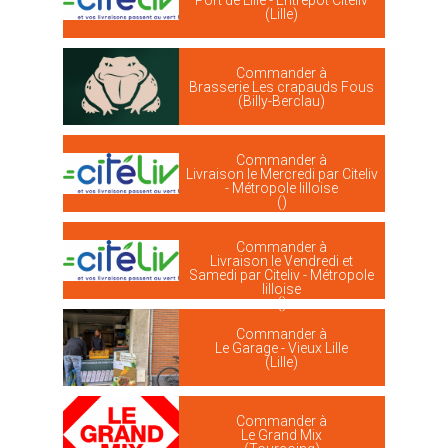
Port de Lille - Entrepôt Citeliv
(Lille)
Commander à
Brasserie Les crapauds Fous
(Billy-Berclau)
Commander à
Livraison le Mercredi par Citeliv
- Métropole lilloise
()
Commander à
Livraison le Vendredi et
Samedi par Citeliv - Métropole
lilloise
()
Commander à
Le Garage - Vieux Lille
(Lille)
Commander à
Le Grand Mix