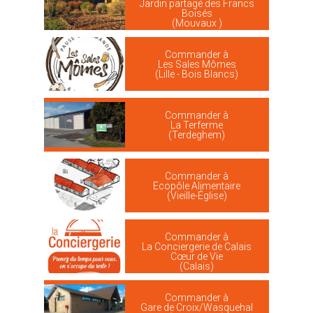
Jardin partagé des Francs
Boisés
(Mouvaux )
Commander à
Les Sales Mômes
(Lille - Bois Blancs)
Commander à
La Terferme
(Terdeghem)
Commander à
Ecopôle Alimentaire
(Vieille-Église)
Commander à
La Conciergerie de Calais
Cœur de Vie
(Calais)
Commander à
Gare de Croix/Wasquehal