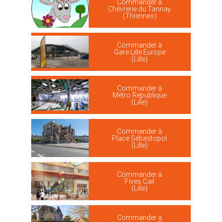
Commander à
Chèvrerie du Tannay
(Thiennes)
Commander à
Gare Lille Europe
(Lille)
Commander à
Métro République
(Lille)
Commander à
Place Sébastopol
(Lille)
Commander à
Fives Cail
(Lille)
Commander à