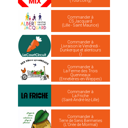
(Tourcoing)
Commander à
CS Jacquard
(Lille - Saint Maurice)
Commander à
Livraison le Vendredi -
Dunkerque et alentours
()
Commander à
La Ferme des Trois
Quenneaux
(Ennetières-en-Weppes)
Commander à
La Friche
(Saint-André-lez-Lille)
Commander à
Terre de Sens Bermeries
(L'Orée de Mormal)