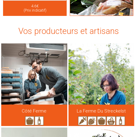
4.6€
(Prix indicatif)
Vos producteurs et artisans
Côté Ferme
La Ferme Du Streckelst