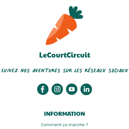
LeCourtCircuit
Montreuil Eric . M'ma Gaufre
La Ferme Des Mions
Suivez nos aventures sur les réseaux sociaux
INFORMATION
Comment ça marche ?