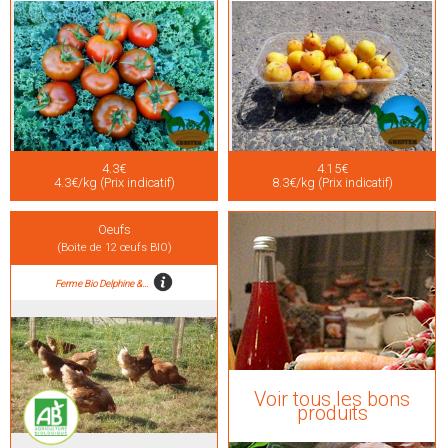
4.3€
4.15€
4.3€/kg (Prix indicatif)
8.3€/kg (Prix indicatif)
Oeufs
(Boite de 12 œufs BIO)
Ferme Bio Delphine &...
Voir tous les bons
produits