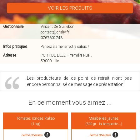
VOIR LES PRODUITS
Gestionnaire
Vincent De Guillebon
contact@citeliv.fr
0767602743
Infos pratiques
Pensez à amener votre cabas !
Adresse
PORT DE LILLE - Première Rue, ,
59000 Lille
Les producteurs de ce point de retrait n'ont pas
encore personnalisé de message de présentation
En ce moment vous aimez ...
Tomates rondes Kakao
Mirabelles jaunes
(1 kg)
(500 gr - la barquette...)
Ferme Ghestem
Ferme Ghestem