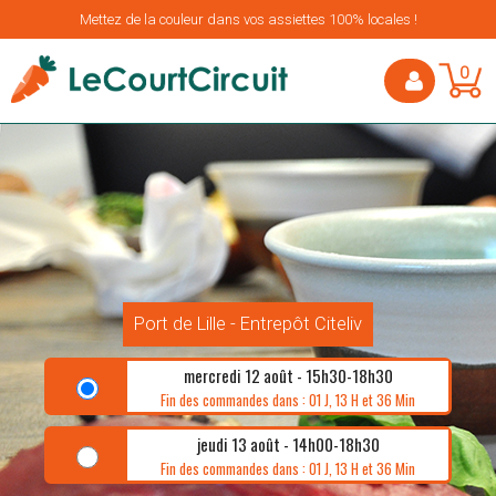
Mettez de la couleur dans vos assiettes 100% locales !
0
Port de Lille - Entrepôt Citeliv
mercredi 12 août - 15h30-18h30
Fin des commandes dans : 01 J, 13 H et 36 Min
jeudi 13 août - 14h00-18h30
Fin des commandes dans : 01 J, 13 H et 36 Min