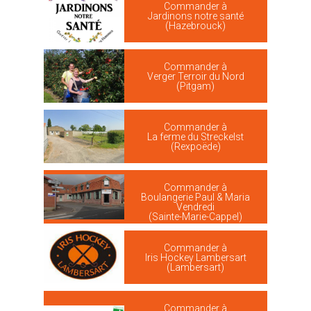
Commander à
Jardinons notre santé
(Hazebrouck)
Commander à
Verger Terroir du Nord
(Pitgam)
Commander à
La ferme du Streckelst
(Rexpoëde)
Commander à
Boulangerie Paul & Maria
Vendredi
(Sainte-Marie-Cappel)
Commander à
Iris Hockey Lambersart
(Lambersart)
Commander à