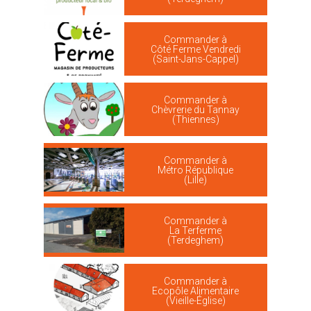
Commander à
Côté Ferme Vendredi
(Saint-Jans-Cappel)
Commander à
Chèvrerie du Tannay
(Thiennes)
Commander à
Métro République
(Lille)
Commander à
La Terferme
(Terdeghem)
Commander à
Ecopôle Alimentaire
(Vieille-Église)