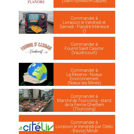
(Saint-Sylvestre-Cappel)
Commander à
Livraison le Vendredi et
Samedi - Flandre Intérieure
()
Commander à
Fournil Saint Casimir
(Vaudricourt)
Commander à
La Réserve - Noeux
Environnement
(Nœux-les-Mines)
Commander à
Marché de Tourcoing - stand
de la Ferme Ghestem
(Tourcoing)
Commander à
Livraison le Vendredi par Citeliv
- Bassin Minier