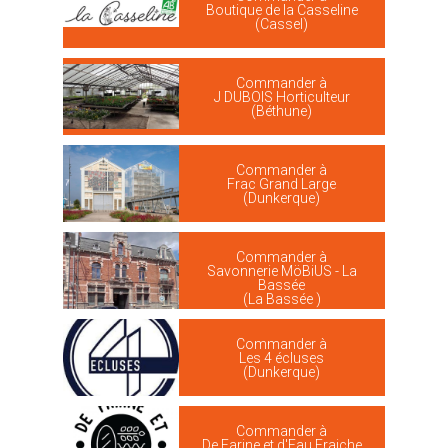
Boutique de la Casseline
(Cassel)
Commander à
J DUBOIS Horticulteur
(Béthune)
Commander à
Frac Grand Large
(Dunkerque)
Commander à
Savonnerie MöBiUS - La
Bassée
(La Bassée )
Commander à
Les 4 écluses
(Dunkerque)
Commander à
De Farine et d'Eau Fraiche