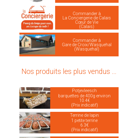
Commander à
La Conciergerie de Calais
Cœur de Vie
(Calais)
Commander à
Gare de Croix/Wasquehal
(Wasquehal)
Nos produits les plus vendus ...
Potjevleesch
barquettes de 400g environ
10.4€
(Prix indicatif)
Terrine de lapin
1 petite terrine
6.3€
(Prix indicatif)