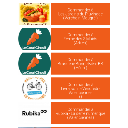
Commander à
Les Jardins du Pluvinage
(Verchain-Maugré )
Commander à
Ferme des 3 Muids
(Artres)
Commander à
Brasserie Bonne Bière BB
(Hérin )
Commander à
Livraison le Vendredi -
Valenciennes
()
Commander à
Rubika - La serre numérique
(Valenciennes)