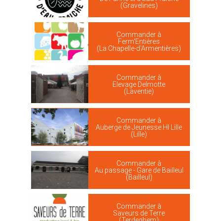
(Gravelines)
Commander à
Ferm'Entières
(La Chapelle-d'Armentières)
Commander à
Elevage Delmotte
(Laventie)
Commander à
Auberge de Jeunesse HI Lille
(Lille)
Commander à
Au passage - Gare de Bailleul
(Bailleul)
Commander à
Saveurs de Terre
(Terdeghem)