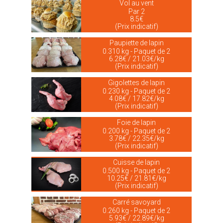
Vol au vent
Par 2
8.5€
(Prix indicatif)
Paupiette de lapin
0.310 kg - Paquet de 2
6.28€ / 21.03€/kg
(Prix indicatif)
Gigolettes de lapin
0.230 kg - Paquet de 2
4.08€ / 17.82€/kg
(Prix indicatif)
Foie de lapin
0.200 kg - Paquet de 2
3.78€ / 22.35€/kg
(Prix indicatif)
Cuisse de lapin
0.500 kg - Paquet de 2
10.25€ / 21.81€/kg
(Prix indicatif)
Carré savoyard
0.260 kg - Paquet de 2
5.93€ / 22.89€/kg