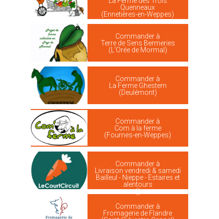
La Ferme des Trois
Quenneaux
(Ennetières-en-Weppes)
Commander à
Terre de Sens Bermeries
(L'Orée de Mormal)
Commander à
La Ferme Ghestem
(Deulémont)
Commander à
Com à la ferme
(Fournes-en-Weppes)
Commander à
Livraison vendredi & samedi
Bailleul - Nieppe - Estaires et
alentours
()
Commander à
Fromagerie de Flandre