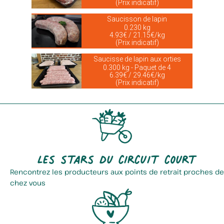
(Prix indicatif)
Saucisson de lapin
0.230 kg
4.93€ / 21.15€/kg
(Prix indicatif)
Saucisse de lapin aux orties
0.300 kg - Paquet de 4
6.39€ / 29.46€/kg
(Prix indicatif)
Les stars du circuit court
Rencontrez les producteurs aux points de retrait proches de
chez vous