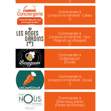
()
Commander à
Livraison le Vendredi - Calais
()
Commander à
Livraison le Vendredi - Oye-
Plage et Les Attaques
()
Commander à
Le Baragouin
(Douai)
Commander à
Livraison le Vendredi - Douai
()
Commander à
Chez nous autres
(Flines-lez-Raches)