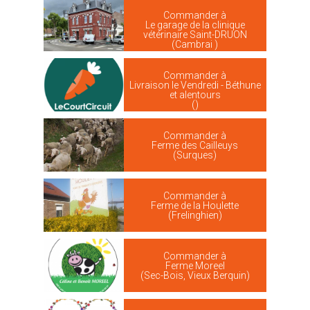
Commander à
Le garage de la clinique
vétérinaire Saint-DRUON
(Cambrai )
Commander à
Livraison le Vendredi - Béthune
et alentours
()
Commander à
Ferme des Cailleuys
(Surques)
Commander à
Ferme de la Houlette
(Frelinghien)
Commander à
Ferme Moreel
(Sec-Bois, Vieux Berquin)