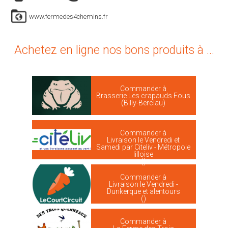
www.fermedes4chemins.fr
Achetez en ligne nos bons produits à ...
Commander à
Brasserie Les crapauds Fous
(Billy-Berclau)
Commander à
Livraison le Vendredi et
Samedi par Citeliv - Métropole
lilloise
()
Commander à
Livraison le Vendredi -
Dunkerque et alentours
()
Commander à