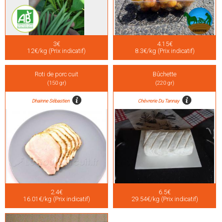
3€
4.15€
12€/kg (Prix indicatif)
8.3€/kg (Prix indicatif)
Roti de porc cuit
Bûchette
(150 gr)
(220 gr)
Dhainne Sébastien
Chèvrerie Du Tannay
2.4€
6.5€
16.01€/kg (Prix indicatif)
29.54€/kg (Prix indicatif)