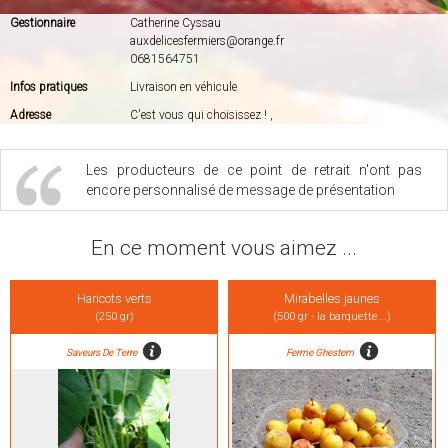
Gestionnaire
Catherine Cyssau
auxdelicesfermiers@orange.fr
0681564751
Infos pratiques
Livraison en véhicule
Adresse
C'est vous qui choisissez ! ,
Les producteurs de ce point de retrait n'ont pas
encore personnalisé de message de présentation
En ce moment vous aimez ...
Haricots verts
Mirabelles jaunes
(250 gr)
(500 gr - la barquette...)
Saveurs De Terre
Ferme Ghestem