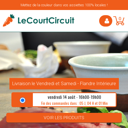
Mettez de la couleur dans vos assiettes 100% locales !
0
Livraison le Vendredi et Samedi - Flandre Intérieure
vendredi 14 août - 16h00-19h00
Fin des commandes dans : 05 J, 04 H et 01 Min
VOIR LES PRODUITS