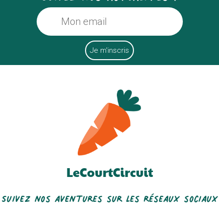
Verger Terroir Du Nord
La Gaufre Des Monts
LeCourtCircuit
Ferme De L'aubépine
La Saponerie
Suivez nos aventures sur les réseaux sociaux