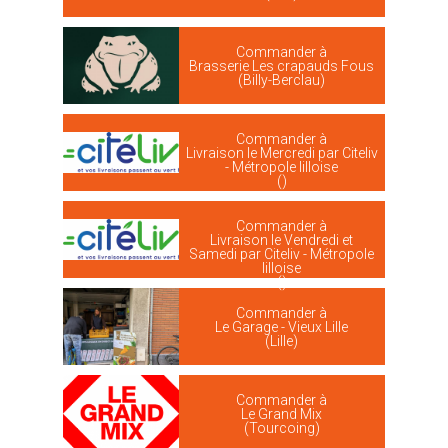
Commander à
Brasserie Les crapauds Fous
(Billy-Berclau)
Commander à
Livraison le Mercredi par Citeliv
- Métropole lilloise
()
Commander à
Livraison le Vendredi et
Samedi par Citeliv - Métropole
lilloise
()
Commander à
Le Garage - Vieux Lille
(Lille)
Commander à
Le Grand Mix
(Tourcoing)