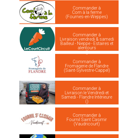
Commander à
Com à la ferme
(Fournes-en-Weppes)
Commander à
Livraison vendredi & samedi
Bailleul - Nieppe - Estaires et
alentours
()
Commander à
Fromagerie de Flandre
(Saint-Sylvestre-Cappel)
Commander à
Livraison le Vendredi et
Samedi - Flandre Intérieure
()
Commander à
Fournil Saint Casimir
(Vaudricourt)