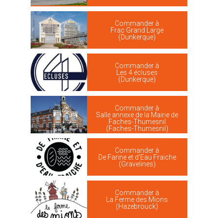
Commander à
Frac Grand Large
(Dunkerque)
Commander à
Les 4 écluses
(Dunkerque)
Commander à
Salle annexe de la Mairie de
Faches-Thumesnil
(Faches-Thumesnil)
Commander à
De Farine et d'Eau Fraiche
(Gravelines)
Commander à
La Ferme des Mions
(Hazebrouck)