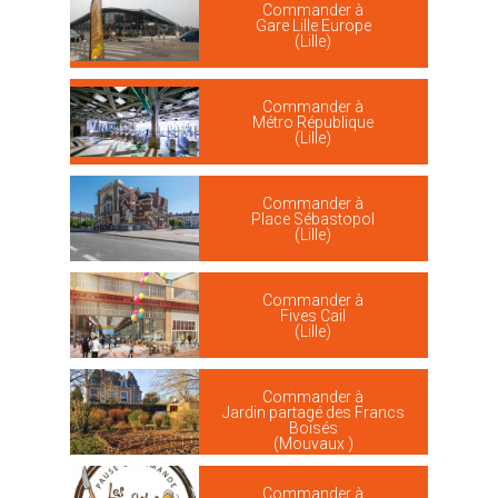
Commander à
Gare Lille Europe
(Lille)
Commander à
Métro République
(Lille)
Commander à
Place Sébastopol
(Lille)
Commander à
Fives Cail
(Lille)
Commander à
Jardin partagé des Francs
Boisés
(Mouvaux )
Commander à