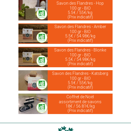
Savon des Flandres - Hop
100 gr - BIO
5.5€ / 55€/kg
(Prix indicatif)
Savon des Flandres - Amber
100 gr - BIO
5.5€ / 54.98€/kg
(Prix indicatif)
Savon des Flandres - Blonke
100 gr - BIO
5.5€ / 54.98€/kg
(Prix indicatif)
Savon des Flandres - Katsberg
100 gr - BIO
5.5€ / 55€/kg
(Prix indicatif)
Coffret de Noël
assortiment de savons
18€ / 56.81€/kg
(Prix indicatif)