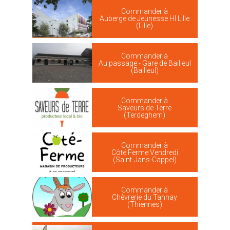
Commander à
Auberge de Jeunesse HI Lille
(Lille)
Commander à
Au passage - Gare de Bailleul
(Bailleul)
Commander à
Saveurs de Terre
(Terdeghem)
Commander à
Côté Ferme Vendredi
(Saint-Jans-Cappel)
Commander à
Chèvrerie du Tannay
(Thiennes)