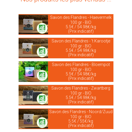
Savon des Flandres - Haevermelk
100 gr - BIO
5.5€ / 54.98€/kg
(Prix indicatif)
Savon des Flandres - 't Karootje
100 gr - BIO
5.5€ / 54.98€/kg
(Prix indicatif)
Savon des Flandres - Bloempot
100 gr - BIO
5.5€ / 54.98€/kg
(Prix indicatif)
Savon des Flandres - Zwartberg
100 gr - BIO
5.5€ / 54.98€/kg
(Prix indicatif)
Savon des Flandres - Noord/Zuud
100 gr - BIO
5.5€ / 55€/kg
(Prix indicatif)