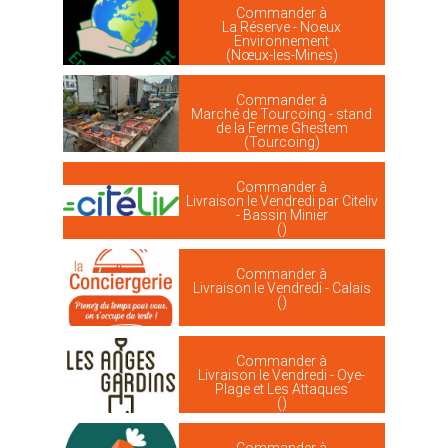
Commander à
La Réserve - Noeux
Environnement
(Nœux-les-Mines)
Commander à
Marché de Tourcoing - stand
de la Ferme Ghestem
(Tourcoing)
Commander à
Livraison le Vendredi par Citeliv
- Bassin Minier
()
Commander à
Livraison le Vendredi - Calais
()
Commander à
Livraison le Vendredi - Oye-
Plage et Les Attaques
()
Commander à