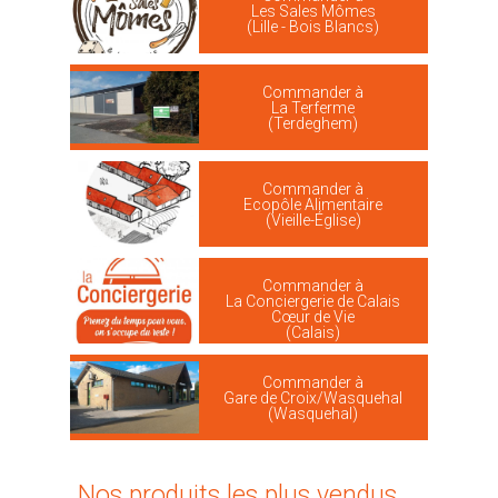
Les Sales Mômes
(Lille - Bois Blancs)
Commander à
La Terferme
(Terdeghem)
Commander à
Ecopôle Alimentaire
(Vieille-Église)
Commander à
La Conciergerie de Calais
Cœur de Vie
(Calais)
Commander à
Gare de Croix/Wasquehal
(Wasquehal)
Nos produits les plus vendus ...