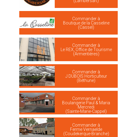
(Lambersart)
Commander à
Boutique de la Casseline
(Cassel)
Commander à
Le REX, Office de Tourisme
(Armentières)
Commander à
J DUBOIS Horticulteur
(Béthune)
Commander à
Boulangerie Paul & Maria
Mercredi
(Sainte-Marie-Cappel)
Commander à
Ferme Vernaelde
(Coudekerque-Branche)