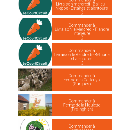
Livraison mercredi - Bailleul -
Nieppe - Estaires et alentours
()
Commander à
Livraison le Mercredi - Flandre
Intérieure
()
Commander à
Livraison le Vendredi - Béthune
et alentours
()
Commander à
Ferme des Cailleuys
(Surques)
Commander à
Ferme de la Houlette
(Frelinghien)
Commander à