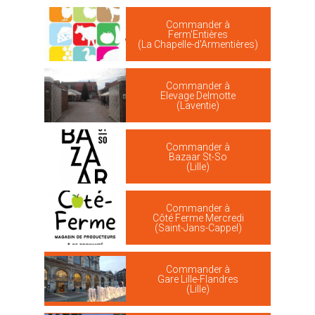
Commander à
Ferm'Entières
(La Chapelle-d'Armentières)
Commander à
Elevage Delmotte
(Laventie)
Commander à
Bazaar St-So
(Lille)
Commander à
Côté Ferme Mercredi
(Saint-Jans-Cappel)
Commander à
Gare Lille-Flandres
(Lille)