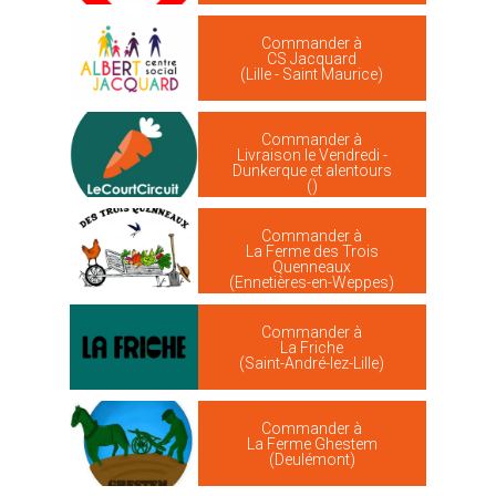
Commander à
CS Jacquard
(Lille - Saint Maurice)
Commander à
Livraison le Vendredi -
Dunkerque et alentours
()
Commander à
La Ferme des Trois
Quenneaux
(Ennetières-en-Weppes)
Commander à
La Friche
(Saint-André-lez-Lille)
Commander à
La Ferme Ghestem
(Deulémont)