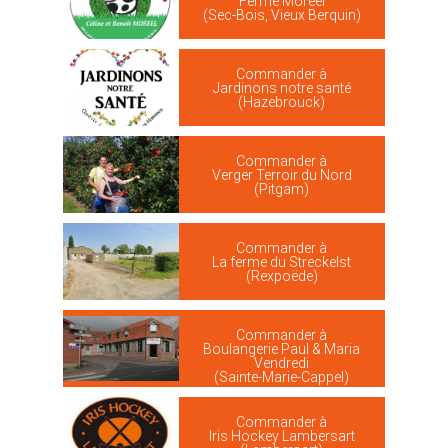
Ferme Moreel
(Sec-Bois, Vieux Berquin)
Commander à
Jardinons notre santé
(Hazebrouck)
Commander à
Verger Terroir du Nord
(Pitgam)
Commander à
La ferme du Streckelst
(Rexpoëde)
Commander à
Boulangerie Paul & Maria
Vendredi
(Sainte-Marie-Cappel)
Commander à
Iris Hockey Lambersart