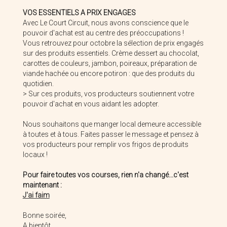
VOS ESSENTIELS A PRIX ENGAGES
Avec Le Court Circuit, nous avons conscience que le
pouvoir d'achat est au centre des préoccupations !
Vous retrouvez pour octobre la sélection de prix engagés
sur des produits essentiels. Crème dessert au chocolat,
carottes de couleurs, jambon, poireaux, préparation de
viande hachée ou encore potiron : que des produits du
quotidien.
> Sur ces produits, vos producteurs soutiennent votre
La Ferme Du Bien élever
La Savonnerie Des Flandres
pouvoir d'achat en vous aidant les adopter.
Nous souhaitons que manger local demeure accessible
à toutes et à tous. Faites passer le message et pensez à
vos producteurs pour remplir vos frigos de produits
locaux !
Pour faire toutes vos courses, rien n'a changé...c'est
maintenant :
J'ai faim
Bonne soirée,
A bientôt,