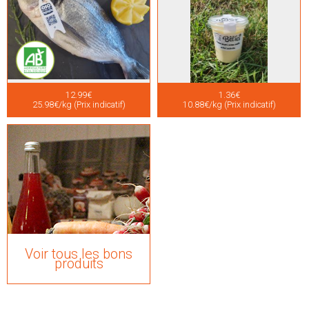
12.99€
1.36€
25.98€/kg (Prix indicatif)
10.88€/kg (Prix indicatif)
Voir tous les bons
produits