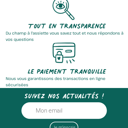
Tout en transparence
Du champ à l'assiette vous savez tout et nous répondons à
Cidrerie Du Pays Des Coudriers
Brasserie Gobrecht
vos questions
Le paiement tranquille
Nous vous garantissons des transactions en ligne
sécurisées
Suivez nos actualités !
La Ferme Des Trois Quenneaux
La Saponerie