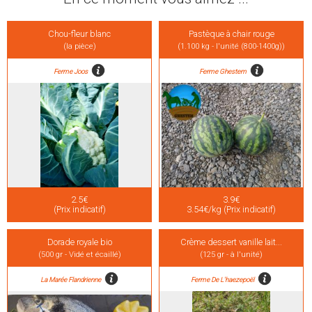
Chou-fleur blanc
Pastèque à chair rouge
(la pièce)
(1.100 kg - l'unité (800-1400g))
Ferme Joos
Ferme Ghestem
2.5€
3.9€
(Prix indicatif)
3.54€/kg (Prix indicatif)
Dorade royale bio
Crème dessert vanille lait...
(500 gr - Vidé et écaillé)
(125 gr - à l'unité)
La Marée Flandrienne
Ferme De L'haezepoël