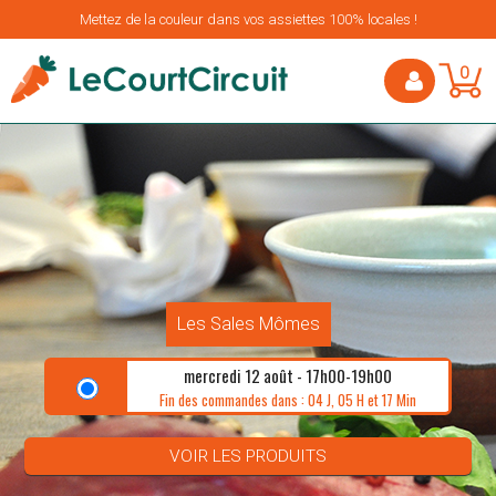
Mettez de la couleur dans vos assiettes 100% locales !
0
Les Sales Mômes
mercredi 12 août - 17h00-19h00
Fin des commandes dans : 04 J, 05 H et 17 Min
VOIR LES PRODUITS