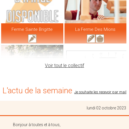
Ferme Sainte Brigitte
La Ferme Des Mions
Voir tout le collectif
L'actu de la semaine
Je souhaite les recevoir par mail
lundi 02 octobre 2023
Les Confitures D'anne Marie...
Biscuiterie Ohmygode
Bonjour à toutes et à tous,