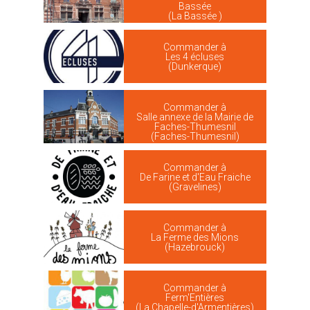
Bassée
(La Bassée )
Commander à
Les 4 écluses
(Dunkerque)
Commander à
Salle annexe de la Mairie de
Faches-Thumesnil
(Faches-Thumesnil)
Commander à
De Farine et d'Eau Fraiche
(Gravelines)
Commander à
La Ferme des Mions
(Hazebrouck)
Commander à
Ferm'Entières
(La Chapelle-d'Armentières)