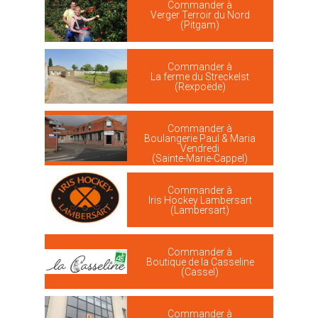
Commander à
Verger Terroir du Nord
(Pitgam)
Commander à
La ferme du Streckelst
(Rexpoëde)
Commander à
Boulangerie Paul & Maria
Vendredi
(Sainte-Marie-Cappel)
Commander à
Iris Hockey Lambersart
(Lambersart)
Commander à
Boutique de la Casseline
(Cassel)
Commander à