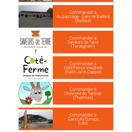
Commander à
Au passage - Gare de Bailleul
(Bailleul)
Commander à
Saveurs de Terre
(Terdeghem)
Commander à
Côté Ferme Vendredi
(Saint-Jans-Cappel)
Commander à
Chèvrerie du Tannay
(Thiennes)
Commander à
Gare Lille Europe
(Lille)