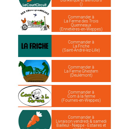
Dunkerque et alentours
()
Commander à
La Ferme des Trois
Quenneaux
(Ennetières-en-Weppes)
Commander à
La Friche
(Saint-André-lez-Lille)
Commander à
La Ferme Ghestem
(Deulémont)
Commander à
Com à la ferme
(Fournes-en-Weppes)
Commander à
Livraison vendredi & samedi
Bailleul - Nieppe - Estaires et