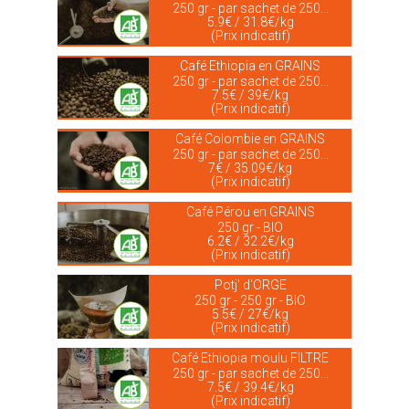
250 gr - par sachet de 250...
5.9€ / 31.8€/kg
(Prix indicatif)
Café Ethiopia en GRAINS
250 gr - par sachet de 250...
7.5€ / 39€/kg
(Prix indicatif)
Café Colombie en GRAINS
250 gr - par sachet de 250...
7€ / 35.09€/kg
(Prix indicatif)
Café Pérou en GRAINS
250 gr - BIO
6.2€ / 32.2€/kg
(Prix indicatif)
Potj' d'ORGE
250 gr - 250 gr - BIO
5.5€ / 27€/kg
(Prix indicatif)
Café Ethiopia moulu FILTRE
250 gr - par sachet de 250...
7.5€ / 39.4€/kg
(Prix indicatif)