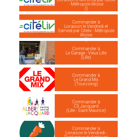
- Métropole lilloise
()
Commander à
Livraison le Vendredi et
Samedi par Citeliv - Métropole
lilloise
()
Commander à
Le Garage - Vieux Lille
(Lille)
Commander à
Le Grand Mix
(Tourcoing)
Commander à
CS Jacquard
(Lille - Saint Maurice)
Commander à
Livraison le Vendredi -