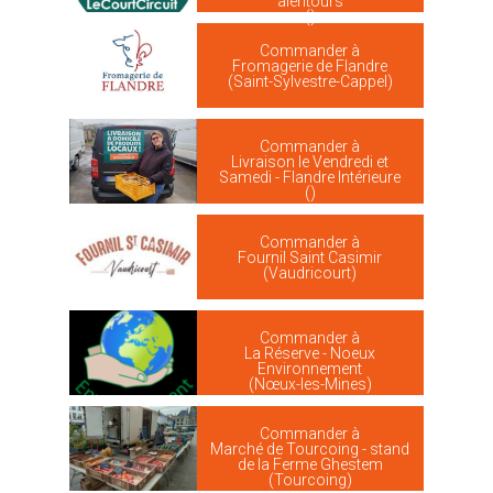
alentours
()
Commander à
Fromagerie de Flandre
(Saint-Sylvestre-Cappel)
Commander à
Livraison le Vendredi et
Samedi - Flandre Intérieure
()
Commander à
Fournil Saint Casimir
(Vaudricourt)
Commander à
La Réserve - Noeux
Environnement
(Nœux-les-Mines)
Commander à
Marché de Tourcoing - stand
de la Ferme Ghestem
(Tourcoing)