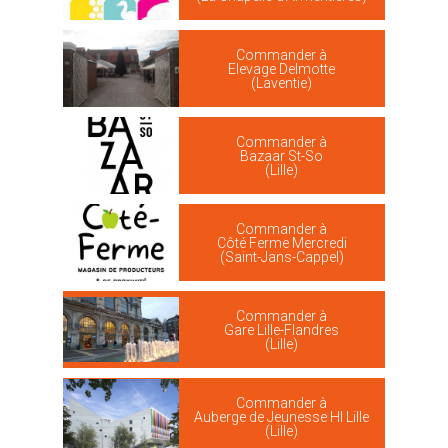
Commander à
Elevage Delmotte
(Laventie)
Commander à
Bazaar St-So
(Lille)
Commander à
Côté Ferme Mercredi
(Saint-Jans-Cappel)
Commander à
Gare Lille-Flandres
(Lille)
Commander à
Auberge de Jeunesse HI Lille
(Lille)