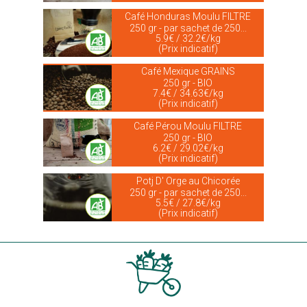
Café Honduras Moulu FILTRE
250 gr - par sachet de 250...
5.9€ / 32.2€/kg
(Prix indicatif)
Café Mexique GRAINS
250 gr - BIO
7.4€ / 34.63€/kg
(Prix indicatif)
Café Pérou Moulu FILTRE
250 gr - BIO
6.2€ / 29.02€/kg
(Prix indicatif)
Potj D' Orge au Chicorée
250 gr - par sachet de 250...
5.5€ / 27.8€/kg
(Prix indicatif)