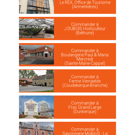
Le REX, Office de Tourisme
(Armentières)
Commander à
J DUBOIS Horticulteur
(Béthune)
Commander à
Boulangerie Paul & Maria
Mercredi
(Sainte-Marie-Cappel)
Commander à
Ferme Vernaelde
(Coudekerque-Branche)
Commander à
Frac Grand Large
(Dunkerque)
Commander à
Savonnerie MöBiUS - La