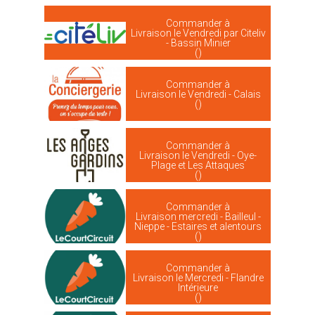
Commander à
Livraison le Vendredi par Citeliv
- Bassin Minier
()
Commander à
Livraison le Vendredi - Calais
()
Commander à
Livraison le Vendredi - Oye-
Plage et Les Attaques
()
Commander à
Livraison mercredi - Bailleul -
Nieppe - Estaires et alentours
()
Commander à
Livraison le Mercredi - Flandre
Intérieure
()