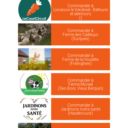
Commander à
Livraison le Vendredi - Béthune
et alentours
()
Commander à
Ferme des Cailleuys
(Surques)
Commander à
Ferme de la Houlette
(Frelinghien)
Commander à
Ferme Moreel
(Sec-Bois, Vieux Berquin)
Commander à
Jardinons notre santé
(Hazebrouck)