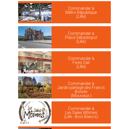
Commander à
Métro République
(Lille)
Commander à
Place Sébastopol
(Lille)
Commander à
Fives Cail
(Lille)
Commander à
Jardin partagé des Francs
Boisés
(Mouvaux )
Commander à
Les Sales Mômes
(Lille - Bois Blancs)