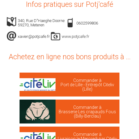
Infos pratiques sur Potj'café
340, Rue D"Haeghe Doorne
0602599806
59270, Meteren
xavier@potjcafe.fr
www.potjcafe.fr
Achetez en ligne nos bons produits à ...
Commander à
Port de Lille - Entrepôt Citeliv
(Lille)
Commander à
Brasserie Les crapauds Fous
(Billy-Berclau)
Commander à
Livraison le Mercredi par Citeliv