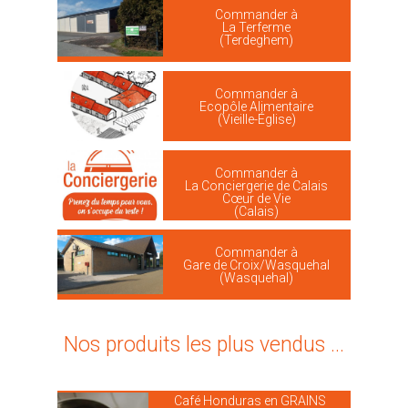
Commander à
La Terferme
(Terdeghem)
Commander à
Ecopôle Alimentaire
(Vieille-Église)
Commander à
La Conciergerie de Calais
Cœur de Vie
(Calais)
Commander à
Gare de Croix/Wasquehal
(Wasquehal)
Nos produits les plus vendus ...
Café Honduras en GRAINS