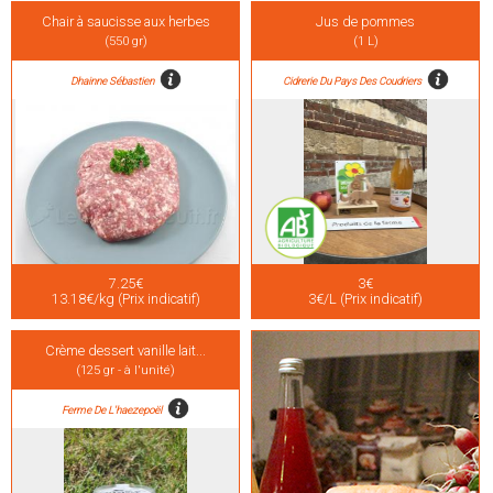
Chair à saucisse aux herbes
Jus de pommes
(550 gr)
(1 L)
Dhainne Sébastien
Cidrerie Du Pays Des Coudriers
7.25€
3€
13.18€/kg (Prix indicatif)
3€/L (Prix indicatif)
Crème dessert vanille lait...
(125 gr - à l'unité)
Ferme De L'haezepoël