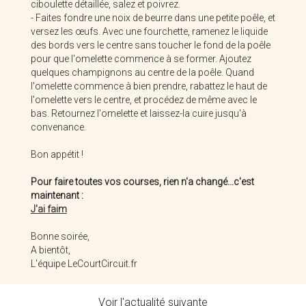
ciboulette détaillée, salez et poivrez.
- Faites fondre une noix de beurre dans une petite poêle, et
Vanuxeem Bruno
Brasserie Les Fils D'omer
versez les œufs. Avec une fourchette, ramenez le liquide
des bords vers le centre sans toucher le fond de la poêle
pour que l'omelette commence à se former. Ajoutez
quelques champignons au centre de la poêle. Quand
l'omelette commence à bien prendre, rabattez le haut de
l'omelette vers le centre, et procédez de même avec le
bas. Retournez l'omelette et laissez-la cuire jusqu'à
convenance.
Bon appétit !
Pour faire toutes vos courses, rien n'a changé...c'est
maintenant :
J'ai faim
Ferme Ghestem
Brasserie Bellenaert
Bonne soirée,
A bientôt,
L'équipe LeCourtCircuit.fr
Voir l'actualité suivante