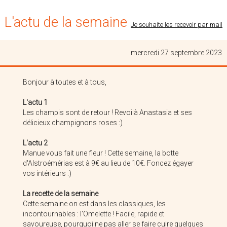
L'actu de la semaine
Je souhaite les recevoir par mail
mercredi 27 septembre 2023
3 Chats Gourmands
Pierre Vandevelde
Bonjour à toutes et à tous,
L'actu 1
Les champis sont de retour ! Revoilà Anastasia et ses
délicieux champignons roses :)
L'actu 2
Manue vous fait une fleur ! Cette semaine, la botte
d'Alstroémérias est à 9€ au lieu de 10€. Foncez égayer
vos intérieurs :)
L'or De Colza
Dewevre Stéphane
La recette de la semaine
Cette semaine on est dans les classiques, les
incontournables : l'Omelette ! Facile, rapide et
savoureuse, pourquoi ne pas aller se faire cuire quelques