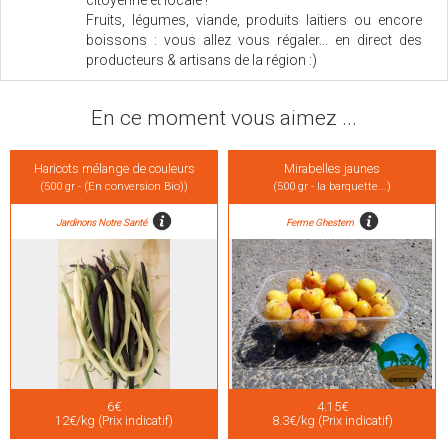
citoyenne et locale !
Fruits, légumes, viande, produits laitiers ou encore
boissons : vous allez vous régaler... en direct des
producteurs & artisans de la région :)
En ce moment vous aimez ...
Haricots mélange de couleurs
Mirabelles jaunes
(500 gr - (En conversion Bio))
(500 gr - la barquette...)
Jardinons Notre Santé
Ferme Ghestem
6€
4.15€
12€/kg (Prix indicatif)
8.3€/kg (Prix indicatif)