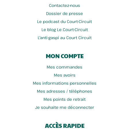
Contactez-nous
Dossier de presse
Le podcast du Court-Circuit
Le blog Le Court-Circuit
L'anti-gaspi au Court Circuit
Baron Benoit
Biscuiterie Ohmygode
MON COMPTE
Mes commandes
Mes avoirs
Mes informations personnelles
Mes adresses / téléphones
Mes points de retrait
Je souhaite me déconnecter
ACCÈS RAPIDE
Sas Laits Fromagers Du...
Verger Terroir Du Nord