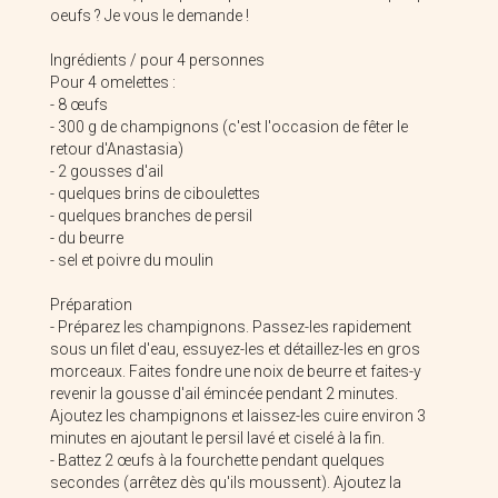
oeufs ? Je vous le demande !
Ingrédients / pour 4 personnes
Pour 4 omelettes :
- 8 œufs
- 300 g de champignons (c'est l'occasion de fêter le
retour d'Anastasia)
- 2 gousses d'ail
- quelques brins de ciboulettes
- quelques branches de persil
Les Anges Gardins
Earl Vilbert Richard
- du beurre
- sel et poivre du moulin
Préparation
- Préparez les champignons. Passez-les rapidement
sous un filet d'eau, essuyez-les et détaillez-les en gros
morceaux. Faites fondre une noix de beurre et faites-y
revenir la gousse d'ail émincée pendant 2 minutes.
Ajoutez les champignons et laissez-les cuire environ 3
minutes en ajoutant le persil lavé et ciselé à la fin.
- Battez 2 œufs à la fourchette pendant quelques
secondes (arrêtez dès qu'ils moussent). Ajoutez la