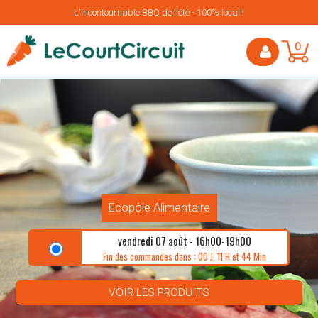
L'incontournable BBQ de l'été - 100% local !
0
Ecopôle Alimentaire
vendredi 07 août - 16h00-19h00
Fin des commandes dans : 00 J, 11 H et 44 Min
VOIR LES PRODUITS