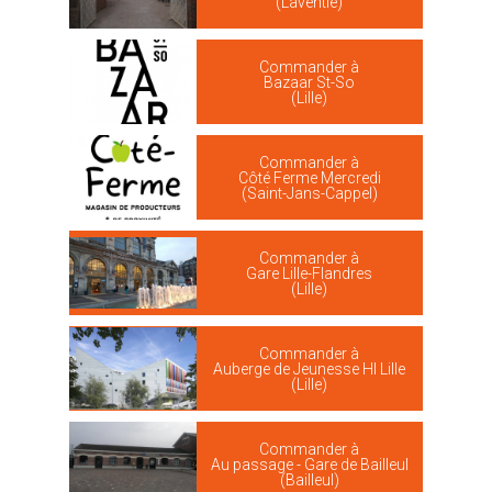
(Laventie)
Commander à
Bazaar St-So
(Lille)
Commander à
Côté Ferme Mercredi
(Saint-Jans-Cappel)
Commander à
Gare Lille-Flandres
(Lille)
Commander à
Auberge de Jeunesse HI Lille
(Lille)
Commander à
Au passage - Gare de Bailleul
(Bailleul)