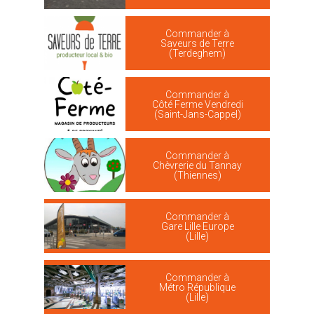
Commander à
Saveurs de Terre
(Terdeghem)
Commander à
Côté Ferme Vendredi
(Saint-Jans-Cappel)
Commander à
Chèvrerie du Tannay
(Thiennes)
Commander à
Gare Lille Europe
(Lille)
Commander à
Métro République
(Lille)