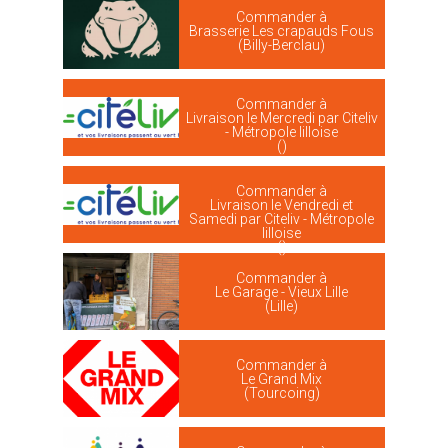
Commander à
Brasserie Les crapauds Fous
(Billy-Berclau)
Commander à
Livraison le Mercredi par Citeliv
- Métropole lilloise
()
Commander à
Livraison le Vendredi et
Samedi par Citeliv - Métropole
lilloise
()
Commander à
Le Garage - Vieux Lille
(Lille)
Commander à
Le Grand Mix
(Tourcoing)