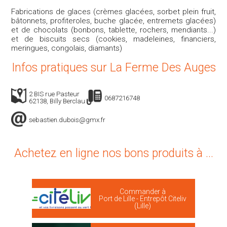
Fabrications de glaces (crèmes glacées, sorbet plein fruit,
bâtonnets, profiteroles, buche glacée, entremets glacées)
et de chocolats (bonbons, tablette, rochers, mendiants...)
et de biscuits secs (cookies, madeleines, financiers,
meringues, congolais, diamants)
Infos pratiques sur La Ferme Des Auges
2 BIS rue Pasteur
0687216748
62138, Billy Berclau
sebastien.dubois@gmx.fr
Achetez en ligne nos bons produits à ...
Commander à
Port de Lille - Entrepôt Citeliv
(Lille)