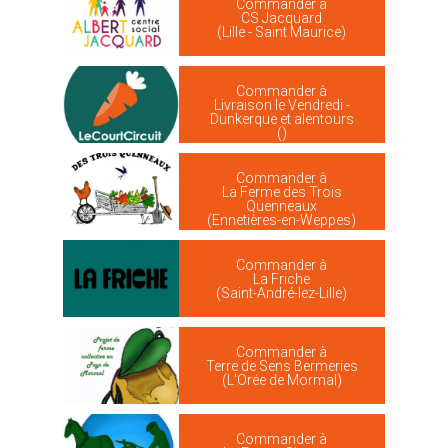
Commander à
CS Jacquard
(Lille - Saint Maurice)
Commander à
Livraison le Vendredi -
Dunkerque et alentours
()
Commander à
La Ferme des Trois
Quenneaux
(Ennetières-en-Weppes)
Commander à
La Friche
(Saint-André-lez-Lille)
Commander à
Terre de Sens Bermeries
(L'Orée de Mormal)
Commander à