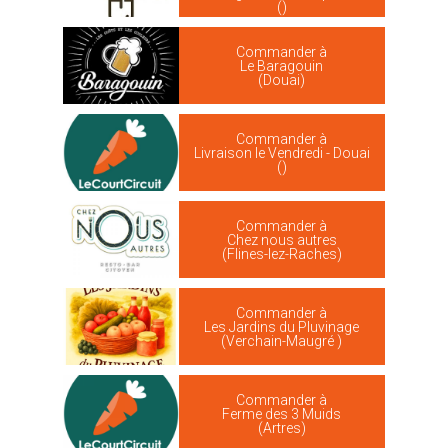
()
Commander à
Le Baragouin
(Douai)
Commander à
Livraison le Vendredi - Douai
()
Commander à
Chez nous autres
(Flines-lez-Raches)
Commander à
Les Jardins du Pluvinage
(Verchain-Maugré )
Commander à
Ferme des 3 Muids
(Artres)