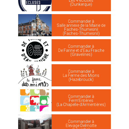
Les 4 écluses
(Dunkerque)
Commander à
Salle annexe de la Mairie de
Faches-Thumesnil
(Faches-Thumesnil)
Commander à
De Farine et d'Eau Fraiche
(Gravelines)
Commander à
La Ferme des Mions
(Hazebrouck)
Commander à
Ferm'Entières
(La Chapelle-d'Armentières)
Commander à
Elevage Delmotte