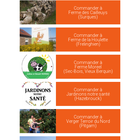
Commander à
Ferme des Cailleuys
(Surques)
Commander à
Ferme de la Houlette
(Frelinghien)
Commander à
Ferme Moreel
(Sec-Bois, Vieux Berquin)
Commander à
Jardinons notre santé
(Hazebrouck)
Commander à
Verger Terroir du Nord
(Pitgam)