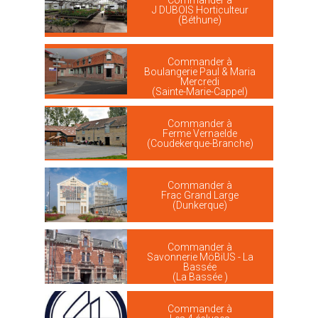
Commander à
J DUBOIS Horticulteur
(Béthune)
Commander à
Boulangerie Paul & Maria
Mercredi
(Sainte-Marie-Cappel)
Commander à
Ferme Vernaelde
(Coudekerque-Branche)
Commander à
Frac Grand Large
(Dunkerque)
Commander à
Savonnerie MöBiUS - La
Bassée
(La Bassée )
Commander à