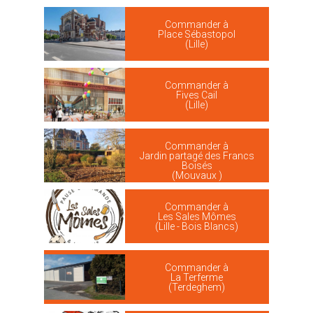
Commander à
Place Sébastopol
(Lille)
Commander à
Fives Cail
(Lille)
Commander à
Jardin partagé des Francs
Boisés
(Mouvaux )
Commander à
Les Sales Mômes
(Lille - Bois Blancs)
Commander à
La Terferme
(Terdeghem)