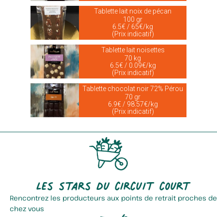
Tablette lait noix de pécan
100 gr
6.5€ / 65€/kg
(Prix indicatif)
Tablette lait noisettes
70 kg
6.5€ / 0.09€/kg
(Prix indicatif)
Tablette chocolat noir 72% Pérou
70 gr
6.9€ / 98.57€/kg
(Prix indicatif)
Les stars du circuit court
Rencontrez les producteurs aux points de retrait proches de
chez vous