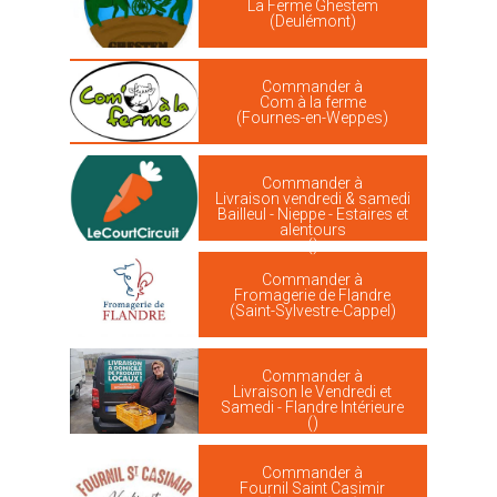
La Ferme Ghestem
(Deulémont)
Commander à
Com à la ferme
(Fournes-en-Weppes)
Commander à
Livraison vendredi & samedi
Bailleul - Nieppe - Estaires et
alentours
()
Commander à
Fromagerie de Flandre
(Saint-Sylvestre-Cappel)
Commander à
Livraison le Vendredi et
Samedi - Flandre Intérieure
()
Commander à
Fournil Saint Casimir