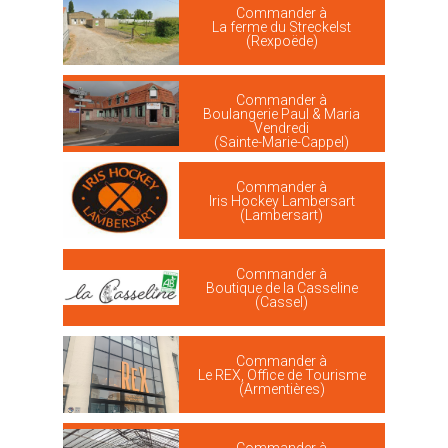
Commander à
La ferme du Streckelst
(Rexpoëde)
Commander à
Boulangerie Paul & Maria
Vendredi
(Sainte-Marie-Cappel)
Commander à
Iris Hockey Lambersart
(Lambersart)
Commander à
Boutique de la Casseline
(Cassel)
Commander à
Le REX, Office de Tourisme
(Armentières)