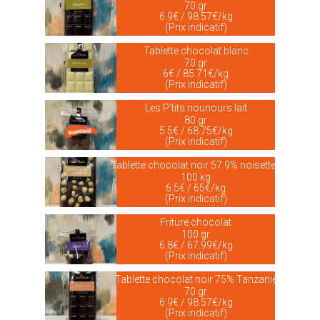
70 gr
6.9€ / 98.57€/kg
(Prix indicatif)
Tablette chocolat blanc
70 gr
6€ / 85.71€/kg
(Prix indicatif)
Les P'tits nounours lait
80 gr
5.5€ / 68.75€/kg
(Prix indicatif)
Tablette chocolat noir 57.9% noisettes
100 kg
6.5€ / 65€/kg
(Prix indicatif)
Friture chocolat
100 gr
6.8€ / 67.99€/kg
(Prix indicatif)
Tablette chocolat noir 75% Tanzanie
70 gr
6.9€ / 98.57€/kg
(Prix indicatif)