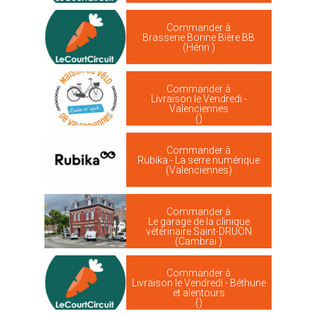
Commander à
Brasserie Bonne Bière BB
(Hérin )
Commander à
Livraison le Vendredi -
Valenciennes
()
Commander à
Rubika - La serre numérique
(Valenciennes)
Commander à
Le garage de la clinique
vétérinaire Saint-DRUON
(Cambrai )
Commander à
Livraison le Vendredi - Béthune
et alentours
()