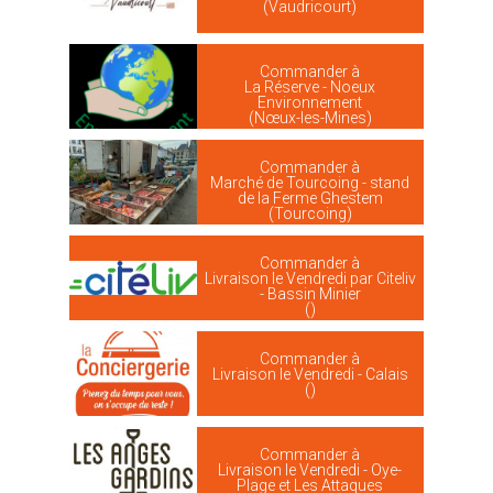
(Vaudricourt)
Commander à
La Réserve - Noeux
Environnement
(Nœux-les-Mines)
Commander à
Marché de Tourcoing - stand
de la Ferme Ghestem
(Tourcoing)
Commander à
Livraison le Vendredi par Citeliv
- Bassin Minier
()
Commander à
Livraison le Vendredi - Calais
()
Commander à
Livraison le Vendredi - Oye-
Plage et Les Attaques