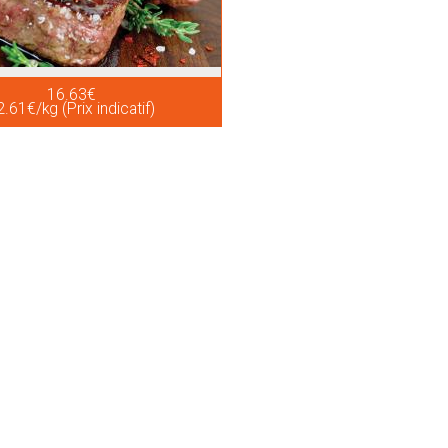
16.63€
.61€/kg (Prix indicatif)