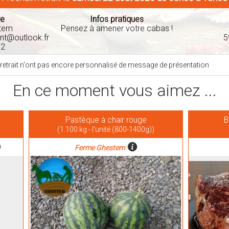
re
Infos pratiques
stem
Pensez à amener votre cabas !
t@outlook.fr
5
62
 retrait n'ont pas encore personnalisé de message de présentation
En ce moment vous aimez ...
Pastèque à chair rouge
B
(1.100 kg - l'unité (800-1400g))
Ferme Ghestem