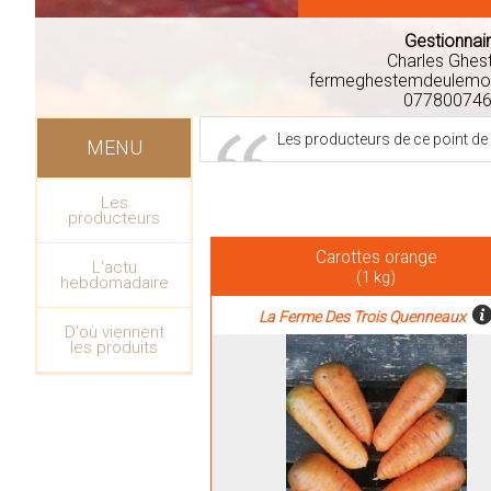
Gestionnai
Charles Ghe
fermeghestemdeulemon
07780074
Les producteurs de ce point de
MENU
Les
producteurs
Carottes orange
L'actu
(1 kg)
hebdomadaire
La Ferme Des Trois Quenneaux
D'où viennent
les produits