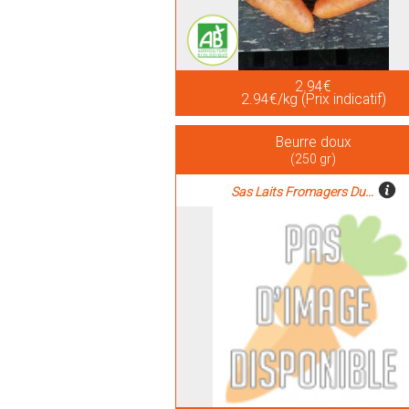
2.94€
2.94€/kg (Prix indicatif)
Beurre doux
(250 gr)
Sas Laits Fromagers Du...