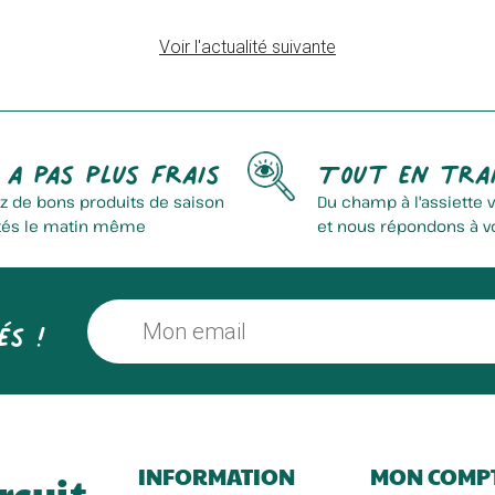
Voir l'actualité suivante
Verger Terroir Du Nord
Les Crapauds Fous
 a pas plus frais
Tout en tra
z de bons produits de saison
Du champ à l'assiette 
tés le matin même
et nous répondons à v
és !
Abelleyt Isabelle
Ferme Des 3 Muids
INFORMATION
MON COMP
rcuit