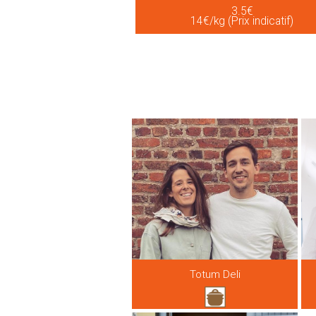
3.5€
14€/kg (Prix indicatif)
Totum Deli