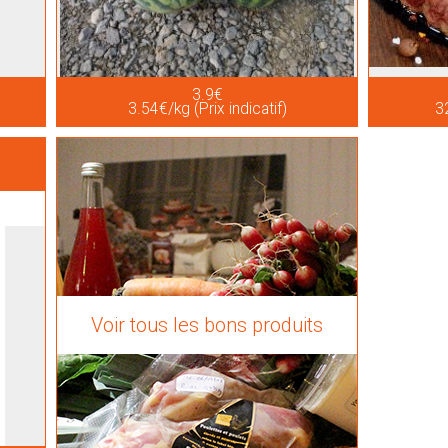
3.9€
3.54€/kg (Prix indicatif)
32
Voir tous les bons produits