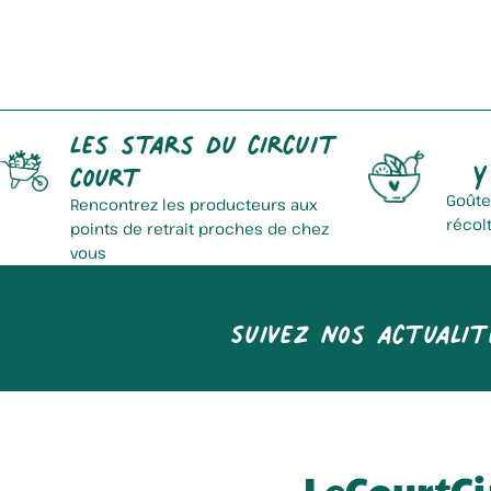
Chips Bellevue
Les stars du circuit
Y
court
Goûte
Rencontrez les producteurs aux
récol
points de retrait proches de chez
vous
Suivez nos actualit
La Ferme Du Streckelst
LeCourtCi