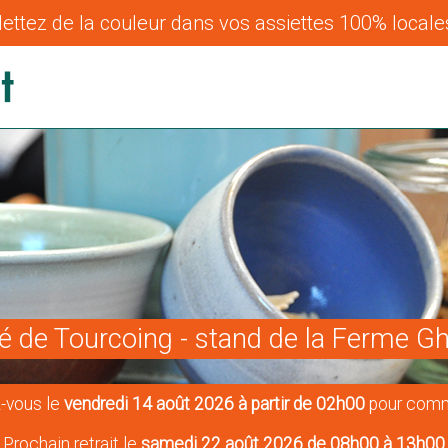
ettez de la couleur dans vos assiettes 100% locales
 de Tourcoing - stand de la Ferme 
-vous le
vendredi 14 août 2026 à partir de 02h00
pour comm
Prochain retrait le
samedi 22 août 2026 de 08h00 à 13h00