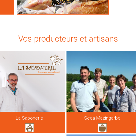
Vos producteurs et artisans
La Saponerie
Scea Mazingarbe