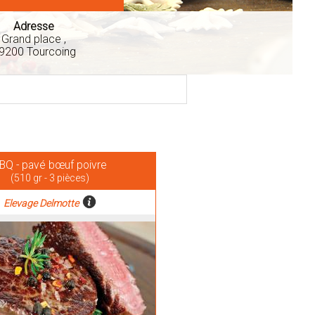
Adresse
Grand place ,
9200 Tourcoing
BQ - pavé bœuf poivre
(510 gr - 3 pièces)
Elevage Delmotte