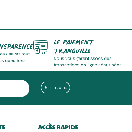
Ferme Ghestem
Le paiement
nsparence
tranquille
vous savez tout
Nous vous garantissons des
os questions
transactions en ligne sécurisées
La Ferme Des Mions
TE
ACCÈS RAPIDE