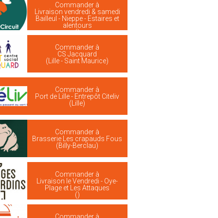
Commander à
Livraison vendredi & samedi
Bailleul - Nieppe - Estaires et
alentours
()
Commander à
CS Jacquard
(Lille - Saint Maurice)
Commander à
Port de Lille - Entrepôt Citeliv
(Lille)
Commander à
Brasserie Les crapauds Fous
(Billy-Berclau)
Commander à
Livraison le Vendredi - Oye-
Plage et Les Attaques
()
Commander à