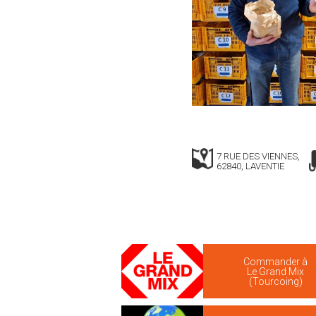
7 RUE DES VIENNES,
62840, LAVENTIE
Commander à
Le Grand Mix
(Tourcoing)