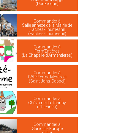
(Dunkerque)
Commander à
Salle annexe de la Mairie de
Faches-Thumesnil
(Faches-Thumesnil)
Commander à
Ferm'Entières
(La Chapelle-d'Armentières)
Commander à
Côté Ferme Mercredi
(Saint-Jans-Cappel)
Commander à
Chèvrerie du Tannay
(Thiennes)
Commander à
Gare Lille Europe
(Lille)