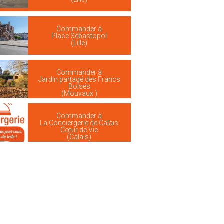
Commander à
Place Sébastopol
(Lille)
Commander à
Jardin partagé des Francs
Boisés
(Mouvaux )
Commander à
La Conciergerie de Calais
Cœur de Vie
(Calais)