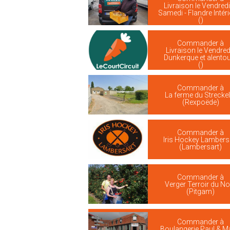
Livraison le Vendredi
Samedi - Flandre Intér
()
Commander à
Livraison le Vendredi
Dunkerque et alento
()
Commander à
La ferme du Streckel
(Rexpoëde)
Commander à
Iris Hockey Lambers
(Lambersart)
Commander à
Verger Terroir du No
(Pitgam)
Commander à
Boulangerie Paul & M