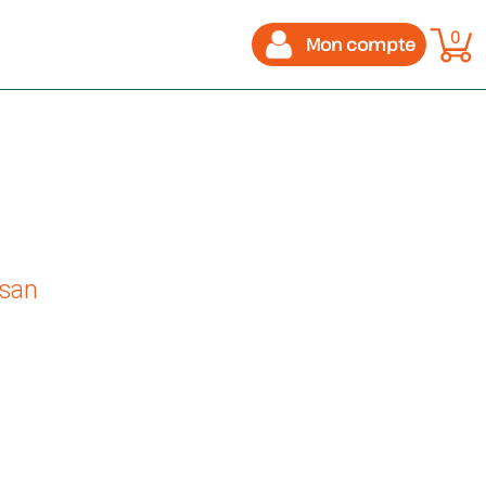
0
Mon compte
isan