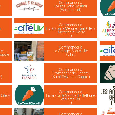
Commander à
x
Fournil Saint Casimir
(Vaudricourt)
Commander à
m
Livraison le Mercredi par Citeliv
- Métropole lilloise
()
Commander à
 et
Le Garage - Vieux Lille
ropole
(Lille)
Commander à
Fromagerie de Flandre
e)
(Saint-Sylvestre-Cappel)
Commander à
Citeliv
Livraison le Vendredi - Béthune
et alentours
()
Commander à