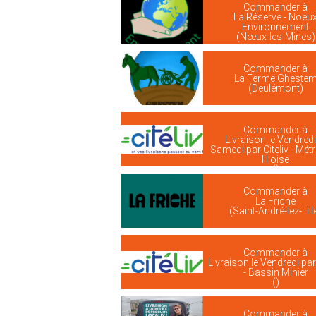
Commander à
La Réserve - Noeu
Environnement
(Nœux-les-Mines)
Commander à
La Ferme Gheste
(Deulémont)
Commander à
Livraison le Vendredi
Samedi par Citeliv - Mét
lilloise
()
Commander à
La Friche
(Saint-André-lez-Lill
Commander à
Livraison le Vendredi par 
- Bassin Minier
()
Commander à