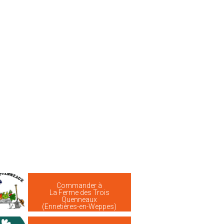
Commander à
La Ferme des Trois
Quenneaux
(Ennetières-en-Weppes)