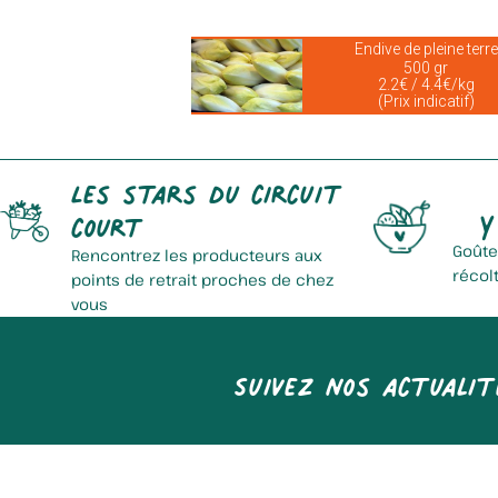
Endive de pleine terre
500 gr
2.2€ / 4.4€/kg
(Prix indicatif)
Les stars du circuit
Y
court
Goûte
Rencontrez les producteurs aux
récol
points de retrait proches de chez
vous
Suivez nos actualit