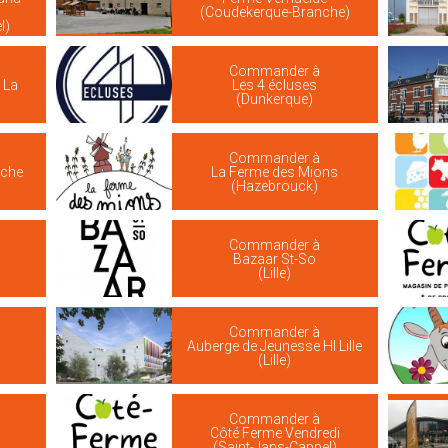
(Coudekerque-Branche)
l)
Commander à
 La
Les 4 écluses
(Dunkerque)
Commander à
iche
La Ferme des Mions
(Hazebrouck)
Commander à
Bazaar St-So
(Lille)
Commander à
s
Auberge de Jeunesse HI Lille
(Lille)
Commander à
Côté Ferme Vendredi
(Saint-Jans-Cappel)