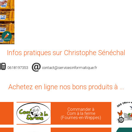
Infos pratiques sur Christophe Sénéchal
0618197353
contact@servicesinformatique.fr
Achetez en ligne nos bons produits à ...
Commander à
Com à la ferme
(Fournes-en-Weppes)