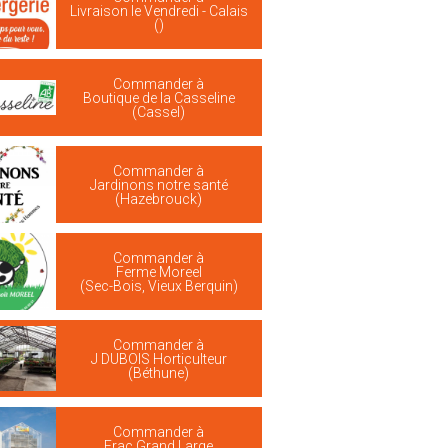
Livraison le Vendredi - Calais
()
Commander à
Boutique de la Casseline
(Cassel)
Commander à
Jardinons notre santé
(Hazebrouck)
Commander à
Ferme Moreel
(Sec-Bois, Vieux Berquin)
Commander à
J DUBOIS Horticulteur
(Béthune)
Commander à
Frac Grand Large