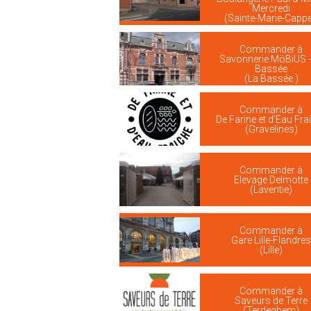
Mercredi
(Sainte-Marie-Cappe
Commander à
Savonnerie MöBiUS -
Bassée
(La Bassée )
Commander à
De Farine et d'Eau Fra
(Gravelines)
Commander à
Elevage Delmotte
(Laventie)
Commander à
Gare Lille-Flandre
(Lille)
Commander à
Saveurs de Terre
(Terdeghem)