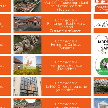
 et
Marché de Tourcoing - stand
ieure
de la Ferme Ghestem
(Tourcoing)
Commander à
 -
Boulangerie Paul & Maria
urs
Vendredi
(Sainte-Marie-Cappel)
Commander à
st
Ferme des Cailleuys
(Surques)
Commander à
art
Ferme de la Houlette
(Frelinghien)
Commander à
rd
Le REX, Office de Tourisme
(Armentières)
Commander à
aria
Ferme Vernaelde