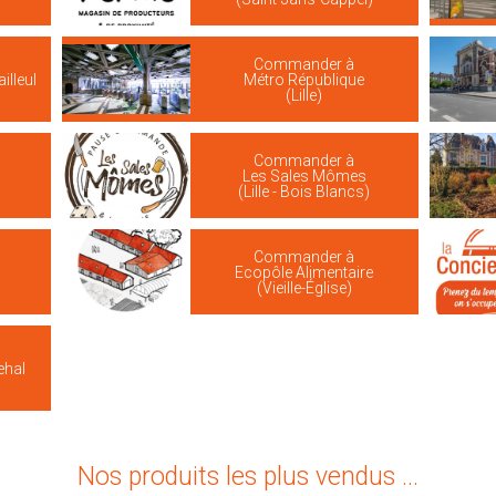
Commander à
illeul
Métro République
(Lille)
Commander à
Les Sales Mômes
(Lille - Bois Blancs)
Commander à
Ecopôle Alimentaire
(Vieille-Église)
ehal
Nos produits les plus vendus ...