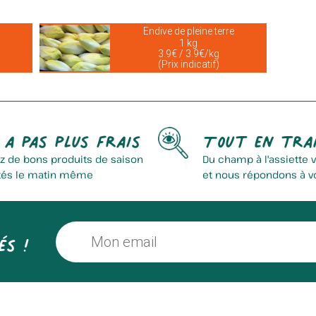
Endive de pleine terre
1 kg
3.9€ / 3.9€/kg
(Prix indicatif)
 a pas plus frais
Tout en tra
z de bons produits de saison
Du champ à l'assiette 
tés le matin même
et nous répondons à v
és !