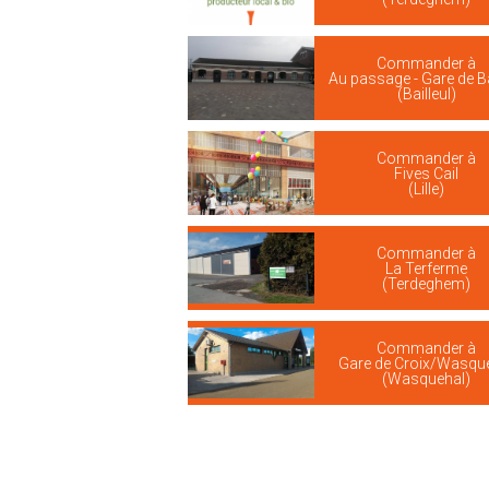
Commander à
Au passage - Gare de Ba
(Bailleul)
Commander à
Fives Cail
(Lille)
Commander à
La Terferme
(Terdeghem)
Commander à
Gare de Croix/Wasqu
(Wasquehal)