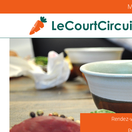
M
Rendez-v
P