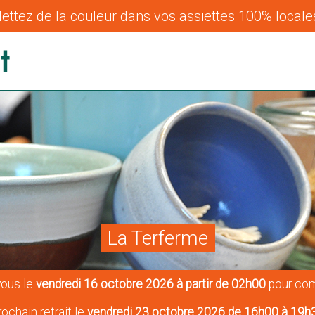
ettez de la couleur dans vos assiettes 100% locales
La Terferme
ous le
vendredi 16 octobre 2026 à partir de 02h00
pour com
rochain retrait le
vendredi 23 octobre 2026 de 16h00 à 19h