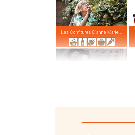
Les Confitures D'anne Marie...
Ferme De L'aubépine