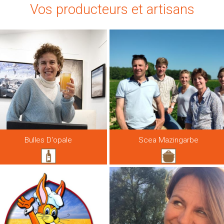
Vos producteurs et artisans
Bulles D'opale
Scea Mazingarbe