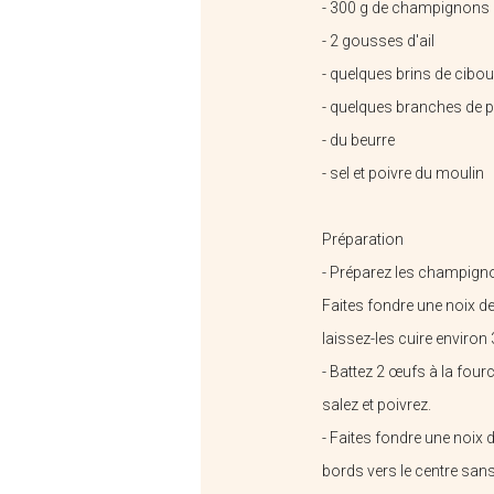
- 300 g de champignons (c
Sas Laits Fromagers Du...
B
- 2 gousses d'ail
- quelques brins de cibou
- quelques branches de p
- du beurre
- sel et poivre du moulin
Préparation
- Préparez les champigno
Faites fondre une noix de
laissez-les cuire environ 3
La Saponerie
- Battez 2 œufs à la four
salez et poivrez.
- Faites fondre une noix 
bords vers le centre san