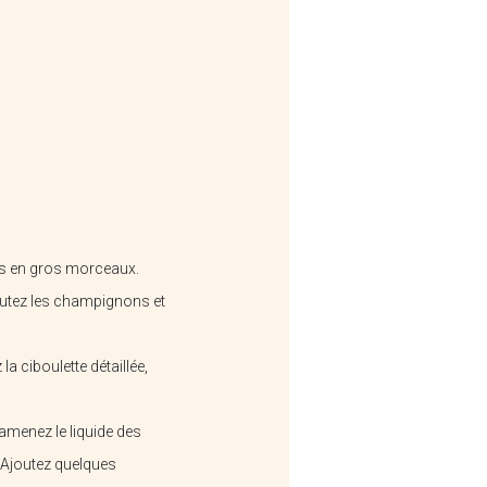
Oh ! Pré De Chez Vous -...
les en gros morceaux.
joutez les champignons et
Chicoree Lutun
a ciboulette détaillée,
ramenez le liquide des
 Ajoutez quelques