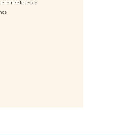
 l'omelette vers le
nce.
Potj'café
L'oeuf De Cassel