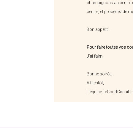
champignons au centre de
centre, et procédez de mê
Bon appétit !
Chips Bellevue
Pour faire toutes vos cou
J'ai faim
Bonne soirée,
A bientôt,
L'équipe LeCourtCircuit.fr
Jak Traiteur
L