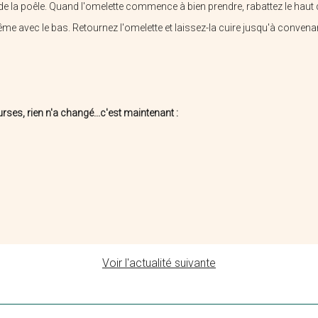
 la poêle. Quand l'omelette commence à bien prendre, rabattez le haut de
me avec le bas. Retournez l'omelette et laissez-la cuire jusqu'à convena
Rose & Cannelle
Dewevre Stéphane
rses, rien n'a changé...c'est maintenant :
Voir l'actualité suivante
a Ferme Des Trois Quenneaux
L'argonaute