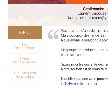
Gestionnaire
Laurent Bacquaer
bacquaertcatherine@ya
Pas le temps d'aller de fermes 
MENU
Mais soucieux de manger sain e
Nous avons la solution : le point
Les
producteurs
Un groupe de producteurs et d'a
en un seul clic !
L'actu
hebdomadaire
Situés pour les uns à Terdeghe
Notre souhait est de vous faire 
D'où viennent
les produits
N'oubliez pas que vous pouvez
la TerFerme, le mercredi !