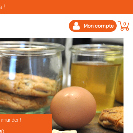
 !
0
Mon compte
mander !
30