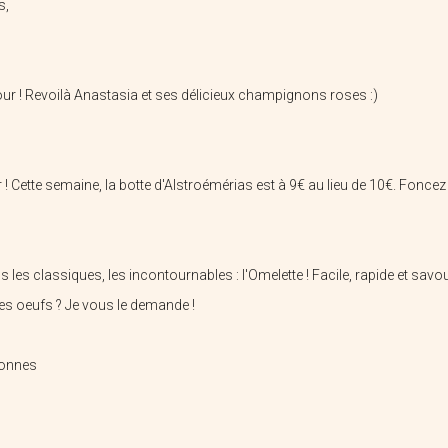
s,
ur ! Revoilà Anastasia et ses délicieux champignons roses :)
 ! Cette semaine, la botte d'Alstroémérias est à 9€ au lieu de 10€. Foncez 
Le Potager De L'yser
Ferme Courcol
 les classiques, les incontournables : l'Omelette ! Facile, rapide et sav
ques oeufs ? Je vous le demande !
sonnes