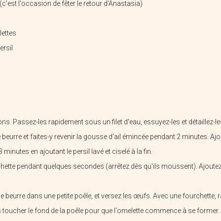
'est l'occasion de fêter le retour d'Anastasia)
rasserie De La Peene Becque
Chèvrerie Du Tannay
lettes
ersil
ns. Passez-les rapidement sous un filet d'eau, essuyez-les et détaillez-
 beurre et faites-y revenir la gousse d'ail émincée pendant 2 minutes. A
 minutes en ajoutant le persil lavé et ciselé à la fin.
Aci La Ferme
La Ferme Du Bien élever
chette pendant quelques secondes (arrêtez dès qu'ils moussent). Ajoutez l
de beurre dans une petite poêle, et versez les œufs. Avec une fourchette, 
s toucher le fond de la poêle pour que l'omelette commence à se former.