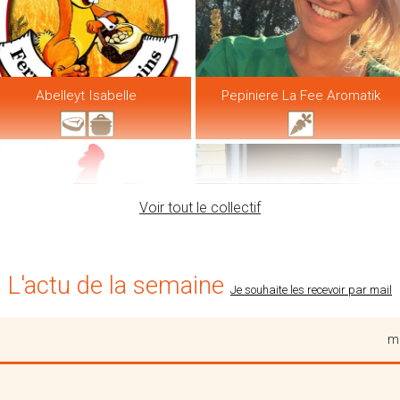
Abelleyt Isabelle
Pepiniere La Fee Aromatik
Voir tout le collectif
L'actu de la semaine
Je souhaite les recevoir par mail
me
Ferme Joos
Fromagerie D'eecke