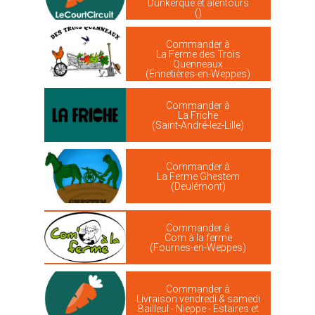
Dunkerque et alentours
()
Commander à
La Ferme des Trois
Quenneaux
(Ennetières-en-Weppes)
Commander à
La Friche
(Saint-André-lez-Lille)
Commander à
La Ferme Ghestem
(Deulémont)
Commander à
Com à la ferme
(Fournes-en-Weppes)
Commander à
Livraison vendredi & samedi
Bailleul - Nieppe - Estaires et