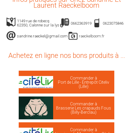
Laurent Raeckelboom
1149 rue de robecq
0662363919
0623075846
62350, Calonne sur la lys
sandrine.raeckel@gmail.com
raeckelboom.fr
Achetez en ligne nos bons produits à ...
Commander à
Port de Lille - Entrepôt Citeliv
(Lille)
Commander à
Brasserie Les crapauds Fous
(Billy-Berclau)
Commander à