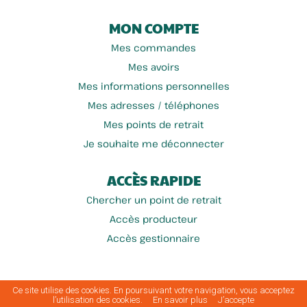
MON COMPTE
Mes commandes
Mes avoirs
Mes informations personnelles
Mes adresses / téléphones
Mes points de retrait
Je souhaite me déconnecter
ACCÈS RAPIDE
Chercher un point de retrait
Accès producteur
Accès gestionnaire
Ce site utilise des cookies. En poursuivant votre navigation, vous acceptez
Conditions générales
Mentions
Politique de protection des
Politique de
A
Plan du
|
|
|
|
|
l’utilisation des cookies.
En savoir plus
J’accepte
d'utilisation
légales
données
cookies
propos
site