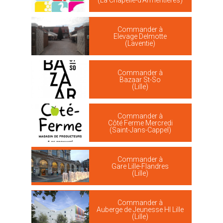
(La Chapelle-d'Armentières)
Commander à
Elevage Delmotte
(Laventie)
Commander à
Bazaar St-So
(Lille)
Commander à
Côté Ferme Mercredi
(Saint-Jans-Cappel)
Commander à
Gare Lille-Flandres
(Lille)
Commander à
Auberge de Jeunesse HI Lille
(Lille)