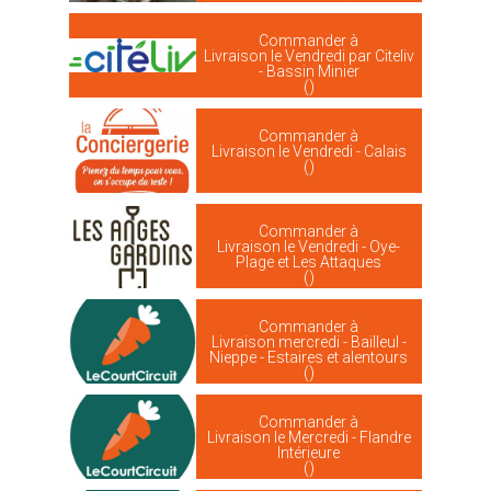
Commander à
Livraison le Vendredi par Citeliv
- Bassin Minier
()
Commander à
Livraison le Vendredi - Calais
()
Commander à
Livraison le Vendredi - Oye-
Plage et Les Attaques
()
Commander à
Livraison mercredi - Bailleul -
Nieppe - Estaires et alentours
()
Commander à
Livraison le Mercredi - Flandre
Intérieure
()