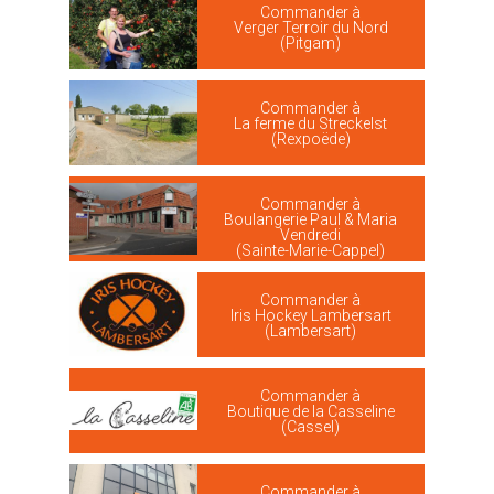
Commander à
Verger Terroir du Nord
(Pitgam)
Commander à
La ferme du Streckelst
(Rexpoëde)
Commander à
Boulangerie Paul & Maria
Vendredi
(Sainte-Marie-Cappel)
Commander à
Iris Hockey Lambersart
(Lambersart)
Commander à
Boutique de la Casseline
(Cassel)
Commander à