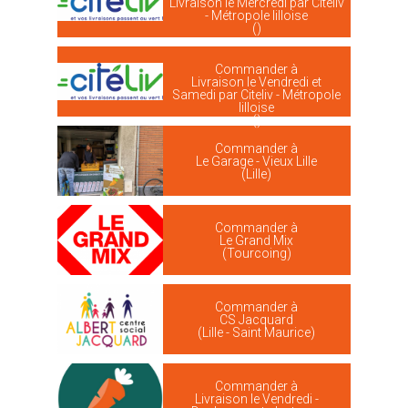
Livraison le Mercredi par Citeliv
- Métropole lilloise
()
Commander à
Livraison le Vendredi et
Samedi par Citeliv - Métropole
lilloise
()
Commander à
Le Garage - Vieux Lille
(Lille)
Commander à
Le Grand Mix
(Tourcoing)
Commander à
CS Jacquard
(Lille - Saint Maurice)
Commander à
Livraison le Vendredi -