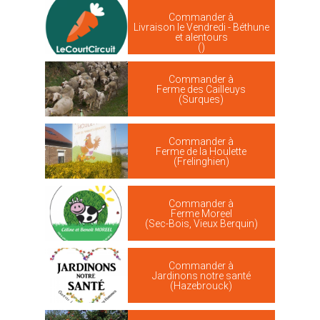
Commander à
Livraison le Vendredi - Béthune
et alentours
()
Commander à
Ferme des Cailleuys
(Surques)
Commander à
Ferme de la Houlette
(Frelinghien)
Commander à
Ferme Moreel
(Sec-Bois, Vieux Berquin)
Commander à
Jardinons notre santé
(Hazebrouck)