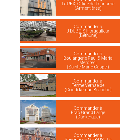
Le REX, Office de Tourisme
(Armentières)
Commander à
J DUBOIS Horticulteur
(Béthune)
Commander à
Boulangerie Paul & Maria
Mercredi
(Sainte-Marie-Cappel)
Commander à
Ferme Vernaelde
(Coudekerque-Branche)
Commander à
Frac Grand Large
(Dunkerque)
Commander à
Savonnerie MöBiUS - La