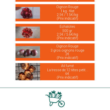
Oignon Rouge
1 kg - filet
2.5€ / 1.5€/kg
(Prix indicatif)
Echalotes
500 gr
2.5€ / 5.6€/kg
(Prix indicatif)
Oignon Rouge
3 gros oignons rouge
2€
(Prix indicatif)
Ail fumé
La tresse de 12 têtes petit...
6€
(Prix indicatif)