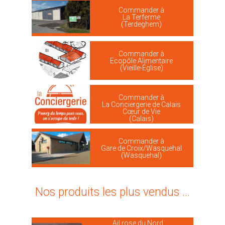
Commander à
La Terferme
(Terdeghem)
Commander à
Ecopôle Alimentaire
(Vieille-Église)
Commander à
La Conciergerie de Calais
Cœur de Vie
(Calais)
Commander à
Gare de Croix/Wasquehal
(Wasquehal)
Nos produits les plus vendus ...
Ail rose du Nord