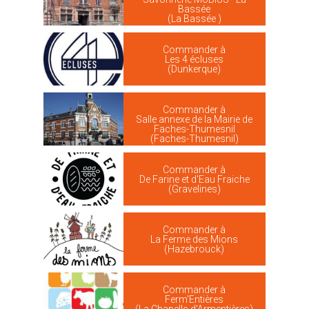
Bassée
(La Bassée )
Commander à
Les 4 écluses
(Dunkerque)
Commander à
Salle annexe de la Mairie de
Faches-Thumesnil
(Faches-Thumesnil)
Commander à
De Farine et d'Eau Fraiche
(Gravelines)
Commander à
La Ferme des Mions
(Hazebrouck)
Commander à
Ferm'Entières