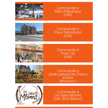
Commander à
Métro République
(Lille)
Commander à
Place Sébastopol
(Lille)
Commander à
Fives Cail
(Lille)
Commander à
Jardin partagé des Francs
Boisés
(Mouvaux )
Commander à
Les Sales Mômes
(Lille - Bois Blancs)