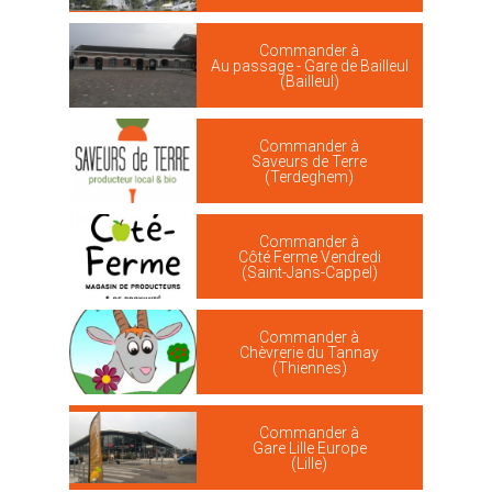
Commander à
Au passage - Gare de Bailleul
(Bailleul)
Commander à
Saveurs de Terre
(Terdeghem)
Commander à
Côté Ferme Vendredi
(Saint-Jans-Cappel)
Commander à
Chèvrerie du Tannay
(Thiennes)
Commander à
Gare Lille Europe
(Lille)