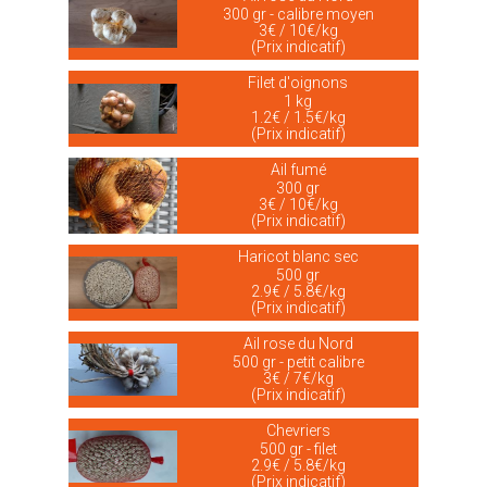
300 gr - calibre moyen
3€ / 10€/kg
(Prix indicatif)
Filet d'oignons
1 kg
1.2€ / 1.5€/kg
(Prix indicatif)
Ail fumé
300 gr
3€ / 10€/kg
(Prix indicatif)
Haricot blanc sec
500 gr
2.9€ / 5.8€/kg
(Prix indicatif)
Ail rose du Nord
500 gr - petit calibre
3€ / 7€/kg
(Prix indicatif)
Chevriers
500 gr - filet
2.9€ / 5.8€/kg
(Prix indicatif)