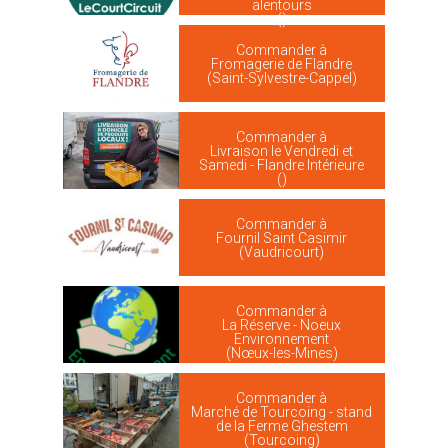
alentours
()
Commander à
Fromagerie de Flandre
(Saint-Sylvestre-Cappel)
Commander à
Livraison le Vendredi et
Samedi - Flandre Intérieure
()
Commander à
Fournil Saint Casimir
(Vaudricourt)
Commander à
La Réserve - Noeux
Environnement
(Nœux-les-Mines)
Commander à
Marché de Tourcoing - stand
de la Ferme Ghestem
(Tourcoing)