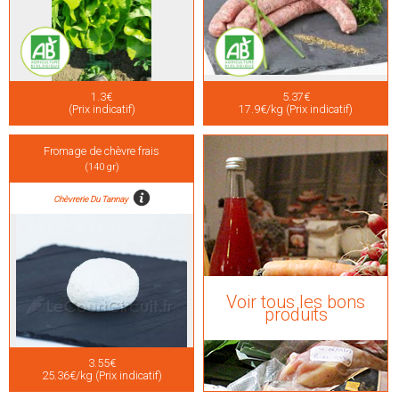
1.3€
5.37€
(Prix indicatif)
17.9€/kg (Prix indicatif)
Fromage de chèvre frais
(140 gr)
Chèvrerie Du Tannay
Voir tous les bons
produits
3.55€
25.36€/kg (Prix indicatif)