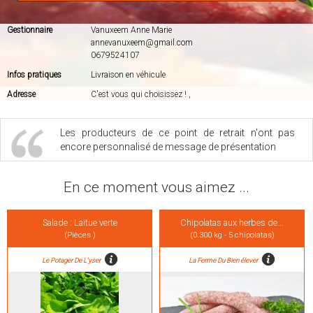
Gestionnaire
Vanuxeem Anne Marie
annevanuxeem@gmail.com
0679524107
Infos pratiques
Livraison en véhicule
Adresse
C'est vous qui choisissez ! ,
Les producteurs de ce point de retrait n'ont pas
encore personnalisé de message de présentation
En ce moment vous aimez ...
Salade : Laitue verte
Chipolatas aux herbes de...
(Pièces )
(0.300 kg - 5 chipolatas)
Le Potager De L'yser
La Ferme Du Bien élever