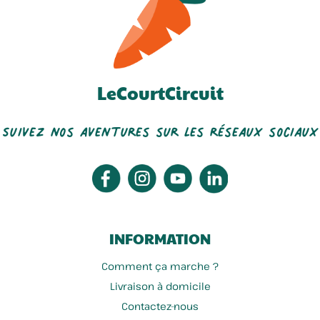
LeCourtCircuit
La Ferme Des Trois Quenneaux
Ferme Des Marronniers...
Suivez nos aventures sur les réseaux sociaux
INFORMATION
Comment ça marche ?
Livraison à domicile
Contactez-nous
La Ferme Du Bien élever
Brasserie Les Fils D'omer