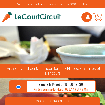
Mettez de la couleur dans vos assiettes 100% locales !
0
Livraison vendredi & samedi Bailleul - Nieppe - Estaires et
alentours
vendredi 14 août - 16h00-19h30
Fin des commandes dans : 05 J, 17 H et 45 Min
VOIR LES PRODUITS