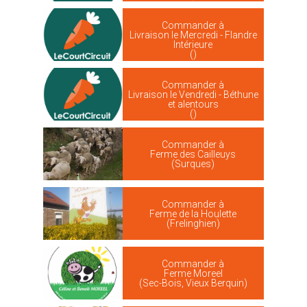
Commander à
Livraison le Mercredi - Flandre
Intérieure
()
Commander à
Livraison le Vendredi - Béthune
et alentours
()
Commander à
Ferme des Cailleuys
(Surques)
Commander à
Ferme de la Houlette
(Frelinghien)
Commander à
Ferme Moreel
(Sec-Bois, Vieux Berquin)