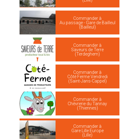
(Lille)
Commander à
Au passage - Gare de Bailleul
(Bailleul)
Commander à
Saveurs de Terre
(Terdeghem)
Commander à
Côté Ferme Vendredi
(Saint-Jans-Cappel)
Commander à
Chèvrerie du Tannay
(Thiennes)
Commander à
Gare Lille Europe
(Lille)