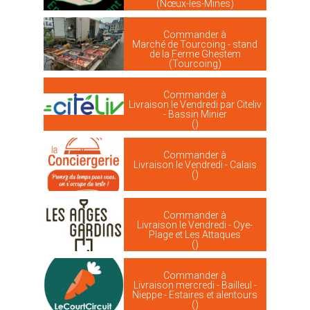
(Nœux-les-Mines)
Commander à
Marché de Tourcoing - stand
de la Ferme Ghestem
(Tourcoing)
Commander à
Livraison le Vendredi par Citeliv
- Bassin Minier
()
Commander à
Livraison le Vendredi - Calais
()
Commander à
Livraison le Vendredi - Oye-
Plage et Les Attaques
()
Commander à
Livraison mercredi - Bailleul -
Nieppe - Estaires et alentours
()