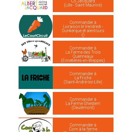
CS Jacquard
(Lille - Saint Maurice)
Commander à
Livraison le Vendredi -
Dunkerque et alentours
()
Commander à
La Ferme des Trois
Quenneaux
(Ennetières-en-Weppes)
Commander à
La Friche
(Saint-André-lez-Lille)
Commander à
La Ferme Ghestem
(Deulémont)
Commander à
Com à la ferme