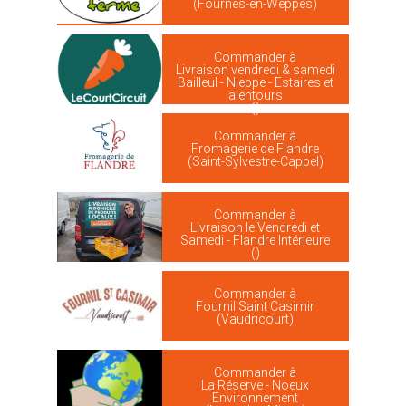
(Fournes-en-Weppes)
Commander à
Livraison vendredi & samedi
Bailleul - Nieppe - Estaires et
alentours
()
Commander à
Fromagerie de Flandre
(Saint-Sylvestre-Cappel)
Commander à
Livraison le Vendredi et
Samedi - Flandre Intérieure
()
Commander à
Fournil Saint Casimir
(Vaudricourt)
Commander à
La Réserve - Noeux
Environnement