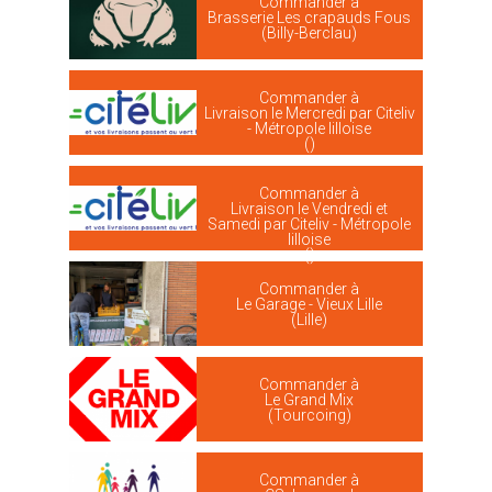
Commander à
Brasserie Les crapauds Fous
(Billy-Berclau)
Commander à
Livraison le Mercredi par Citeliv
- Métropole lilloise
()
Commander à
Livraison le Vendredi et
Samedi par Citeliv - Métropole
lilloise
()
Commander à
Le Garage - Vieux Lille
(Lille)
Commander à
Le Grand Mix
(Tourcoing)
Commander à