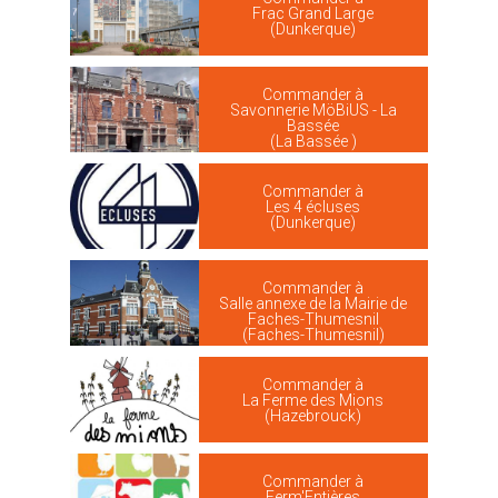
Frac Grand Large
(Dunkerque)
Commander à
Savonnerie MöBiUS - La
Bassée
(La Bassée )
Commander à
Les 4 écluses
(Dunkerque)
Commander à
Salle annexe de la Mairie de
Faches-Thumesnil
(Faches-Thumesnil)
Commander à
La Ferme des Mions
(Hazebrouck)
Commander à
Ferm'Entières