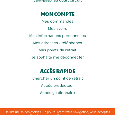
L'anti-gaspi au Court Circuit
MON COMPTE
Mes commandes
Mes avoirs
Mes informations personnelles
Mes adresses / téléphones
Mes points de retrait
Je souhaite me déconnecter
ACCÈS RAPIDE
Chercher un point de retrait
Accès producteur
Accès gestionnaire
Ce site utilise des cookies. En poursuivant votre navigation, vous acceptez
Conditions générales
Mentions
Politique de protection des
Politique de
A
Plan du
|
|
|
|
|