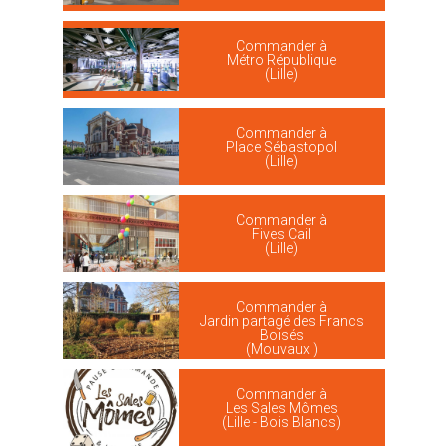
Commander à
Métro République
(Lille)
Commander à
Place Sébastopol
(Lille)
Commander à
Fives Cail
(Lille)
Commander à
Jardin partagé des Francs
Boisés
(Mouvaux )
Commander à
Les Sales Mômes
(Lille - Bois Blancs)