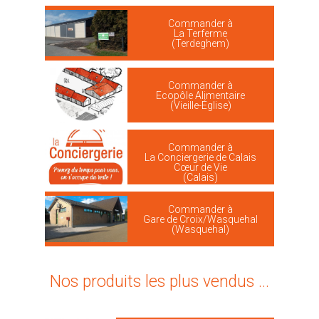
Commander à
La Terferme
(Terdeghem)
Commander à
Ecopôle Alimentaire
(Vieille-Église)
Commander à
La Conciergerie de Calais
Cœur de Vie
(Calais)
Commander à
Gare de Croix/Wasquehal
(Wasquehal)
Nos produits les plus vendus ...