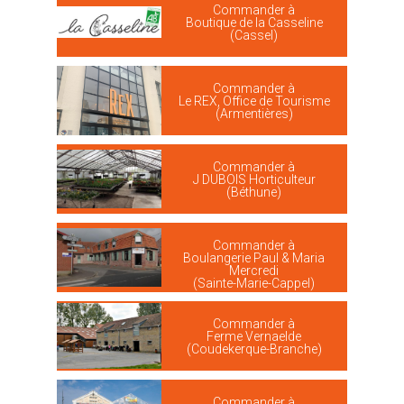
Commander à
Boutique de la Casseline
(Cassel)
Commander à
Le REX, Office de Tourisme
(Armentières)
Commander à
J DUBOIS Horticulteur
(Béthune)
Commander à
Boulangerie Paul & Maria
Mercredi
(Sainte-Marie-Cappel)
Commander à
Ferme Vernaelde
(Coudekerque-Branche)
Commander à