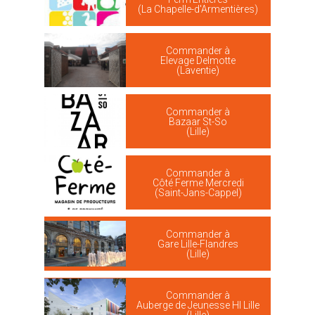
(La Chapelle-d'Armentières)
Commander à
Elevage Delmotte
(Laventie)
Commander à
Bazaar St-So
(Lille)
Commander à
Côté Ferme Mercredi
(Saint-Jans-Cappel)
Commander à
Gare Lille-Flandres
(Lille)
Commander à
Auberge de Jeunesse HI Lille