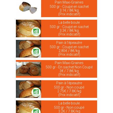
Pain Maxi-Graines
500 gr - Coupé en sachet
3.1€ / 8€/kg
(Prix indicatif)
La belle boule
500 gr - Coupé en sachet
3.3€ / 8€/kg
(Prix indicatif)
Pain à l'épeautre
500 gr - Coupé en sachet
2.85€ / 8€/kg
(Prix indicatif)
Pain Maxi-Graines
500 gr - En sachet Non Coupé
3€ / 7.8€/kg
(Prix indicatif)
Pain à l'épeautre
500 gr - Non coupé
2.75€ / 7.8€/kg
(Prix indicatif)
La belle boule
500 gr - Non coupé
3.2€ / 7.8€/kg