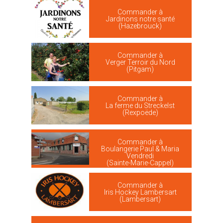
Commander à
Jardinons notre santé
(Hazebrouck)
Commander à
Verger Terroir du Nord
(Pitgam)
Commander à
La ferme du Streckelst
(Rexpoëde)
Commander à
Boulangerie Paul & Maria
Vendredi
(Sainte-Marie-Cappel)
Commander à
Iris Hockey Lambersart
(Lambersart)