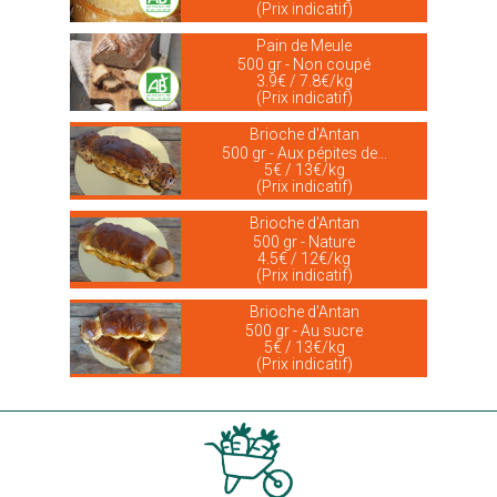
(Prix indicatif)
Pain de Meule
500 gr - Non coupé
3.9€ / 7.8€/kg
(Prix indicatif)
Brioche d'Antan
500 gr - Aux pépites de...
5€ / 13€/kg
(Prix indicatif)
Brioche d'Antan
500 gr - Nature
4.5€ / 12€/kg
(Prix indicatif)
Brioche d'Antan
500 gr - Au sucre
5€ / 13€/kg
(Prix indicatif)