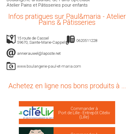
Atelier Pains et Pâtisseries pour enfants
Infos pratiques sur Paul&maria - Atelier
Pains & Pâtisseries
15 route de Cassel
0620511228
59670, Sainte-Marie-Cappel
annierauwel@laposte.net
www.boulangerie-paul-et-maria.com
Achetez en ligne nos bons produits à ...
Commander à
Port de Lille - Entrepôt Citeliv
(Lille)