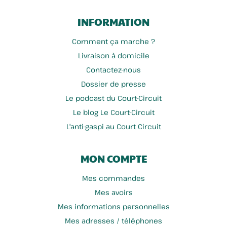
INFORMATION
Comment ça marche ?
Chèvrerie Du Tannay
Ferme Courcol
Livraison à domicile
Contactez-nous
Dossier de presse
Le podcast du Court-Circuit
Le blog Le Court-Circuit
L'anti-gaspi au Court Circuit
MON COMPTE
Mes commandes
Jeorges - Orges Et Chicorée
Collet Alain
Mes avoirs
Mes informations personnelles
Mes adresses / téléphones