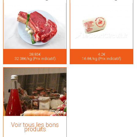
38.85€
4.2€
32.38€/kg (Prix indicatif)
16.8€/kg (Prix indicatif)
Voir tous les bons
produits