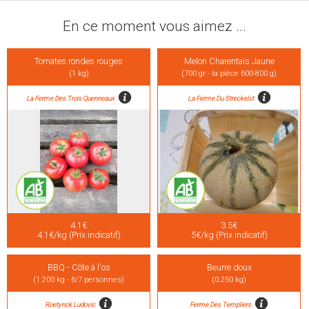
En ce moment vous aimez ...
Tomates rondes rouges
Melon Charentais Jaune
(1 kg)
(700 gr - la pièce 600-800 g)
La Ferme Des Trois Quenneaux
La Ferme Du Streckelst
4.1€
3.5€
4.1€/kg (Prix indicatif)
5€/kg (Prix indicatif)
BBQ - Côte à l'os
Beurre doux
(1.200 kg - 6/7 personnes)
(0.250 kg)
Roetynck Ludovic
Ferme Des Templiers