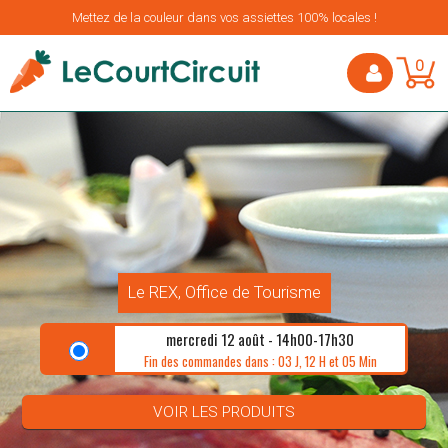
Mettez de la couleur dans vos assiettes 100% locales !
0
Le REX, Office de Tourisme
mercredi 12 août - 14h00-17h30
Fin des commandes dans : 03 J, 12 H et 05 Min
VOIR LES PRODUITS