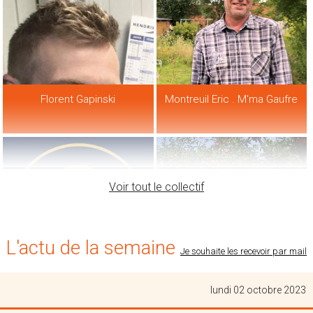
Florent Gapinski
Montreuil Eric . M'ma Gaufre
Voir tout le collectif
L'actu de la semaine
Je souhaite les recevoir par mail
lundi 02 octobre 2023
Les Champignons De La
Verger Terroir Du Nord
Rhônelle