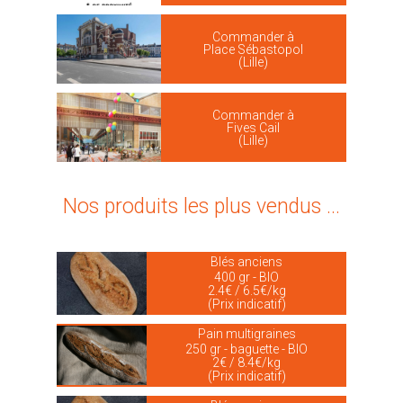
Commander à
Place Sébastopol
(Lille)
Commander à
Fives Cail
(Lille)
Nos produits les plus vendus ...
Blés anciens
400 gr - BIO
2.4€ / 6.5€/kg
(Prix indicatif)
Pain multigraines
250 gr - baguette - BIO
2€ / 8.4€/kg
(Prix indicatif)