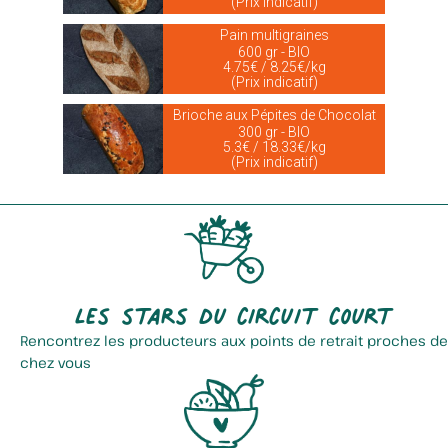
(Prix indicatif)
Pain multigraines
600 gr - BIO
4.75€ / 8.25€/kg
(Prix indicatif)
Brioche aux Pépites de Chocolat
300 gr - BIO
5.3€ / 18.33€/kg
(Prix indicatif)
Les stars du circuit court
Rencontrez les producteurs aux points de retrait proches de
chez vous