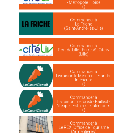
- Métropole lilloise
()
Commander à
La Friche
(Saint-André-lez-Lille)
Commander à
Port de Lille - Entrepôt Citeliv
(Lille)
Commander à
Livraison le Mercredi - Flandre
Intérieure
()
Commander à
Livraison mercredi - Bailleul -
Nieppe - Estaires et alentours
()
Commander à
Le REX, Office de Tourisme
(Armentières)