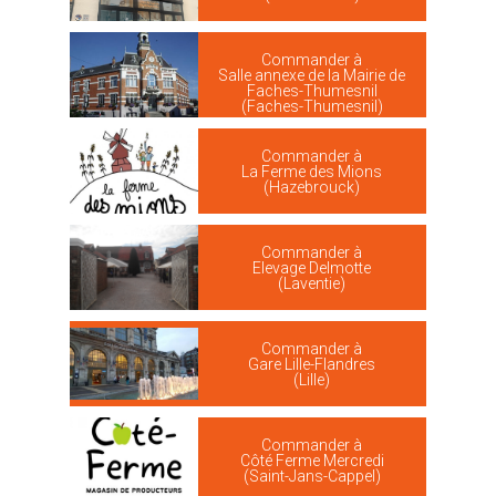
Commander à
Salle annexe de la Mairie de
Faches-Thumesnil
(Faches-Thumesnil)
Commander à
La Ferme des Mions
(Hazebrouck)
Commander à
Elevage Delmotte
(Laventie)
Commander à
Gare Lille-Flandres
(Lille)
Commander à
Côté Ferme Mercredi
(Saint-Jans-Cappel)