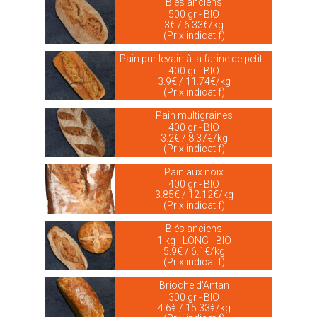
Blés anciens
500 gr - BIO
3€ / 6.33€/kg
(Prix indicatif)
Pain pur levain à la farine de petit...
400 gr - BIO
3.9€ / 11.74€/kg
(Prix indicatif)
Pain multigraines
400 gr - BIO
3.2€ / 8.37€/kg
(Prix indicatif)
Pain aux noix
400 gr - BIO
3.85€ / 12.12€/kg
(Prix indicatif)
Blés anciens
1 kg - LONG - BIO
5.9€ / 6.1€/kg
(Prix indicatif)
Brioche d'Antan
300 gr - BIO
4.6€ / 15.33€/kg