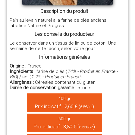
Description du produit
Pain au levain naturel à la farine de blés anciens
labellisé Nature et Progrès
Les conseils du producteur
Le conserver dans un tissus de lin ou de coton. Une
semaine de cette façon, selon votre goût...
Informations générales
Origine :
France
Ingrédients :
farine de blés (
74% - Produit en France -
BIO
) / sel (
1.2% - Produit en France
)
Allergènes :
Céréales contenant du gluten
Durée de conservation garantie :
5 jours
400 gr
Prix indicatif : 2,60 € (
)
6.5€/kg
600 gr
Prix indicatif : 3,80 € (
)
6.33€/kg