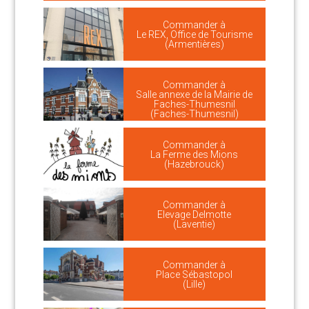
Commander à
Le REX, Office de Tourisme
(Armentières)
Commander à
Salle annexe de la Mairie de
Faches-Thumesnil
(Faches-Thumesnil)
Commander à
La Ferme des Mions
(Hazebrouck)
Commander à
Elevage Delmotte
(Laventie)
Commander à
Place Sébastopol
(Lille)