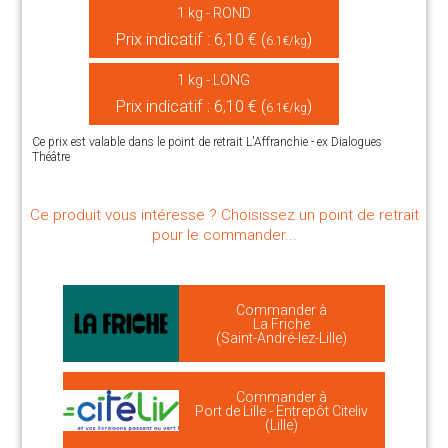
1 kg - ROND
Prix indicatif : 6,10 € (
)
6.1€/kg
1 kg - LONG
Prix indicatif : 6,10 € (
)
6.1€/kg
Ce prix est valable dans le point de retrait L'Affranchie - ex Dialogues
Théâtre
Ce produit vous intéresse ? Choisissez un point de retrait
pour le commander...
Commander à
La Friche
(Saint-André-lez-Lille)
Commander à
Port de Lille - Entrepôt Citeliv
(Lille)