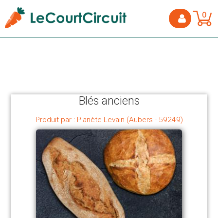
0
Blés anciens
Produit par : Planète Levain (Aubers - 59249)