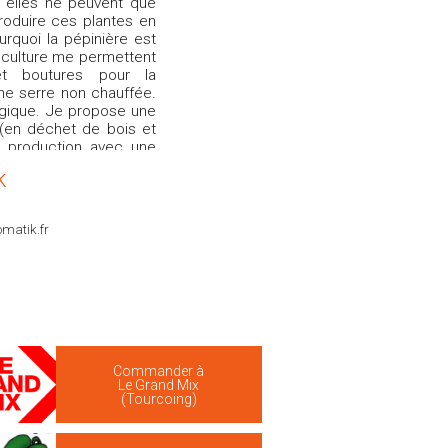
.. elles ne peuvent que
oduire ces plantes en
ourquoi la pépinière est
 culture me permettent
t boutures pour la
une serre non chauffée.
logique. Je propose une
(en déchet de bois et
a production avec une
u fur et à mesure alors
k
s souhaitez une plante
 demande !!!!!
omatik.fr
Commander à
Le Grand Mix
(Tourcoing)