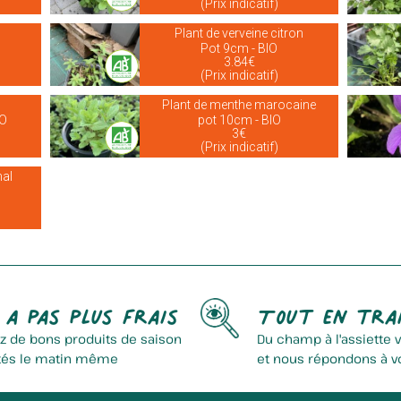
(Prix indicatif)
Plant de verveine citron
Pot 9cm - BIO
3.84€
(Prix indicatif)
Plant de menthe marocaine
IO
pot 10cm - BIO
3€
(Prix indicatif)
nal
 a pas plus frais
Tout en tra
z de bons produits de saison
Du champ à l'assiette 
tés le matin même
et nous répondons à v