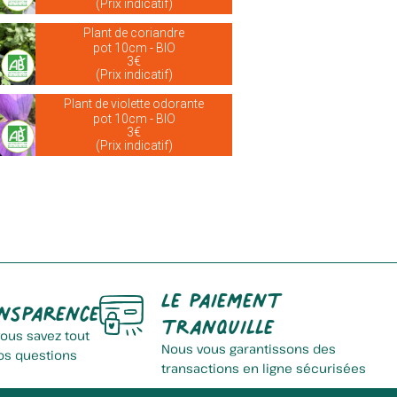
(Prix indicatif)
Plant de coriandre
pot 10cm - BIO
3€
(Prix indicatif)
Plant de violette odorante
pot 10cm - BIO
3€
(Prix indicatif)
Le paiement
nsparence
tranquille
vous savez tout
Nous vous garantissons des
os questions
transactions en ligne sécurisées