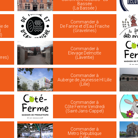
Bassée
(La Bassée )
Commander à
ie de
De Farine et d'Eau Fraiche
l
(Gravelines)
)
Commander à
Elevage Delmotte
ères)
(Laventie)
Commander à
s
Auberge de Jeunesse HI Lille
(Lille)
Commander à
Côté Ferme Vendredi
(Saint-Jans-Cappel)
Commander à
Métro République
(Lille)