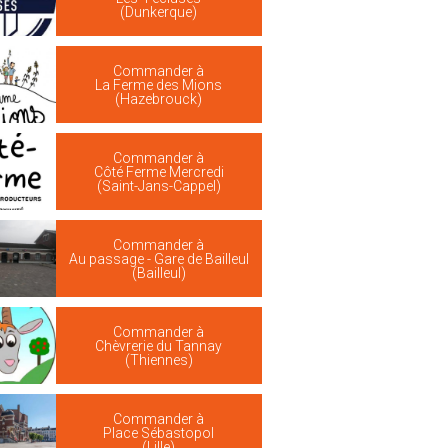
(Dunkerque)
Commander à
La Ferme des Mions
(Hazebrouck)
Commander à
Côté Ferme Mercredi
(Saint-Jans-Cappel)
Commander à
Au passage - Gare de Bailleul
(Bailleul)
Commander à
Chèvrerie du Tannay
(Thiennes)
Commander à
Place Sébastopol
(Lille)