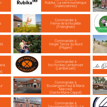
 -
Rubika - La serre numérique
(Valenciennes)
Commander à
s
Ferme de la Houlette
(Frelinghien)
Commander à
té
Verger Terroir du Nord
(Pitgam)
Commander à
aria
Iris Hockey Lambersart
(Lambersart)
l)
Commander à
ur
Boulangerie Paul & Maria
Mercredi
(Sainte-Marie-Cappel)
Commander à
Savonnerie MöBiUS - La