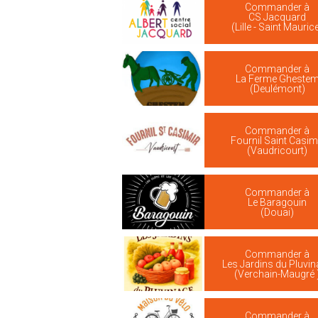
Commander à
CS Jacquard
(Lille - Saint Mauric
Commander à
La Ferme Gheste
(Deulémont)
Commander à
Fournil Saint Casim
(Vaudricourt)
Commander à
Le Baragouin
(Douai)
Commander à
Les Jardins du Pluvi
(Verchain-Maugré 
Commander à