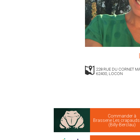
228 RUE DU CORNET M
62400, LOCON
Commander à
Brasserie Les crapaud
(Billy-Berclau)