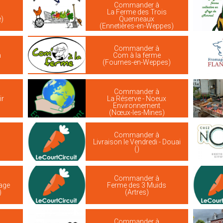
Commander à
La Ferme des Trois
e)
Quenneaux
(Ennetières-en-Weppes)
Commander à
m
Com à la ferme
(Fournes-en-Weppes)
Commander à
ir
La Réserve - Noeux
Environnement
(Nœux-les-Mines)
Commander à
Livraison le Vendredi - Douai
()
Commander à
nage
Ferme des 3 Muids
)
(Artres)
Commander à