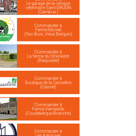
Le garage de la clinique
vétérinaire Saint-DRUON
(Cambrai )
Commander à
Ferme Moreel
(Sec-Bois, Vieux Berquin)
Commander à
La ferme du Streckelst
(Rexpoëde)
Commander à
Boutique de la Casseline
(Cassel)
Commander à
Ferme Vernaelde
(Coudekerque-Branche)
Commander à
Les 4 écluses