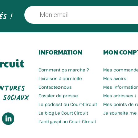
és !
INFORMATION
MON COMP
rcuit
Comment ça marche ?
Mes command
Livraison à domicile
Mes avoirs
entures
Contactez-nous
Mes informatio
 sociaux
Dossier de presse
Mes adresses /
Le podcast du Court-Circuit
Mes points de re
Le blog Le Court-Circuit
Je souhaite me
L'anti-gaspi au Court Circuit