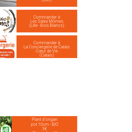
Commander à
Les Sales Mômes
(Lille - Bois Blancs)
Commander à
La Conciergerie de Calais
Cœur de Vie
(Calais)
Plant d'origan
pot 10cm - BIO
3€