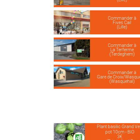
Commander à
Fives Cail
(Lille)
Commander à
La Terferme
(Terdeghem)
Commander à
Gare de Croix/Wasqu
(Wasquehal)
Plant basilic Grand Ve
pot 10cm - BIO
3€