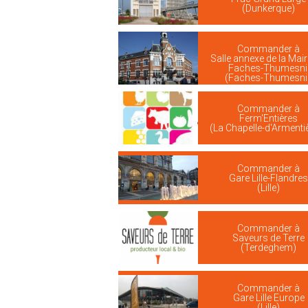
(Dunkerque)
Commander à
Salle annexe de la Mair
Faches-Thumesni
(Faches-Thumesnil
Commander à
Ferm'Entières
(La Chapelle-d'Armenti
Commander à
Gare Lille-Flandre
(Lille)
Commander à
Saveurs de Terre
(Terdeghem)
Commander à
Gare Lille Europe
(Lille)