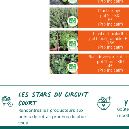
(Prix indicatif)
Plant de thym
pot 2L - BIO
5€
(Prix indicatif)
Plant de basilic thaï
pot biodégradable - B
3.5€
(Prix indicatif)
Plant de verveine offici
pot 10cm - BIO
4€
(Prix indicatif)
Les stars du circuit
Y
court
Goûte
Rencontrez les producteurs aux
récol
points de retrait proches de chez
vous