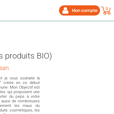
0
Mon compte
s produits BIO)
isan
t je vous souhaite la
e" créée en ce début
hune. Mon Objectif est
bles qui proposent une
orter du peps à votre
nt aussi de nombreuses
ellement les maux du
oduits cosmétiques, les