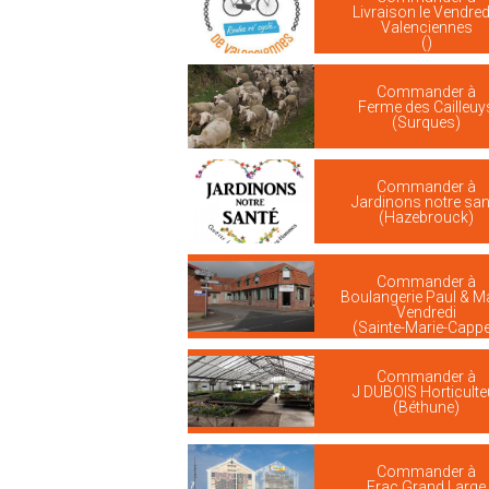
Livraison le Vendredi
Valenciennes
()
Commander à
Ferme des Cailleuy
(Surques)
Commander à
Jardinons notre san
(Hazebrouck)
Commander à
Boulangerie Paul & M
Vendredi
(Sainte-Marie-Cappe
Commander à
J DUBOIS Horticulte
(Béthune)
Commander à
Frac Grand Large