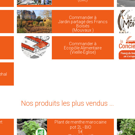
Commander à
Jardin partagé des Francs
Boisés
(Mouvaux )
Commander à
Ecopôle Alimentaire
(Vieille-Église)
ehal
Nos produits les plus vendus ...
rt
Plant de menthe marocaine
pot 2L - BIO
5€