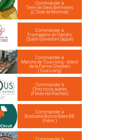
Commander à
Terre de Sens Bermeries
(L'Orée de Mormal)
Commander à
Fromagerie de Flandre
(Saint-Sylvestre-Cappel)
Commander à
Marché de Tourcoing - stand
de la Ferme Ghestem
(Tourcoing)
Commander à
Chez nous autres
(Flines-lez-Raches)
Commander à
Brasserie Bonne Bière BB
(Hérin )
Commander à