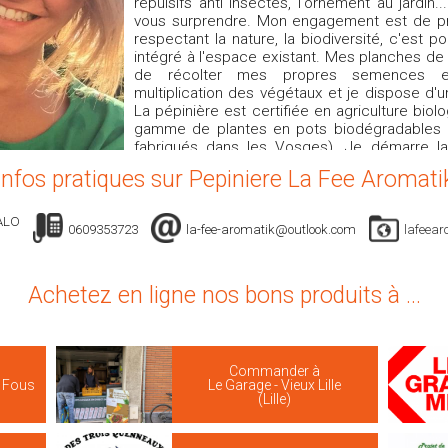
répulsifs anti insectes, l'ornement au jardin.
vous surprendre. Mon engagement est de pr
respectant la nature, la biodiversité, c'est p
intégré à l'espace existant. Mes planches de
de récolter mes propres semences e
multiplication des végétaux et je dispose d'
La pépinière est certifiée en agriculture bio
gamme de plantes en pots biodégradables 
fabriqués dans les Vosges). Je démarre l
petite collection de plantes qui s'étoffera a
Infos pratiques sur Pepiniere La Fee Aromati
surtout n'hésitez pas à me contacter si vou
que je ne propose pas... Je peux produire à la
ALO
0609353723
la-fee-aromatik@outlook.com
lafeear
Achetez en ligne nos bons produits à ...
Commander à
s Fous
Le Garage - Vieux Lille
(Lille)