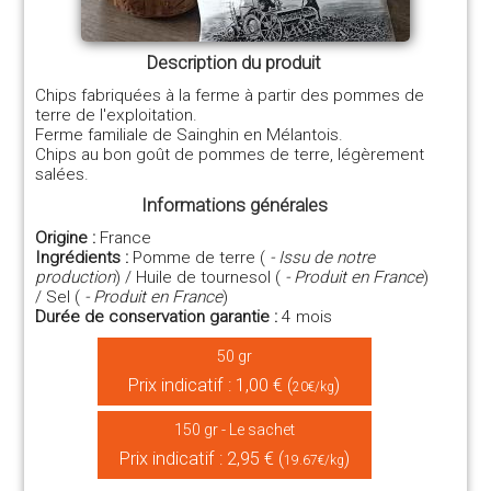
Description du produit
Chips fabriquées à la ferme à partir des pommes de
terre de l'exploitation.
Ferme familiale de Sainghin en Mélantois.
Chips au bon goût de pommes de terre, légèrement
salées.
Informations générales
Origine :
France
Ingrédients :
Pomme de terre (
- Issu de notre
production
) / Huile de tournesol (
- Produit en France
)
/ Sel (
- Produit en France
)
Durée de conservation garantie :
4 mois
50 gr
Prix indicatif : 1,00 € (
)
20€/kg
150 gr - Le sachet
Prix indicatif : 2,95 € (
)
19.67€/kg