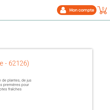
0
Mon compte
ne - 62126)
 de plantes, de jus
es premières pour
otes fraîches