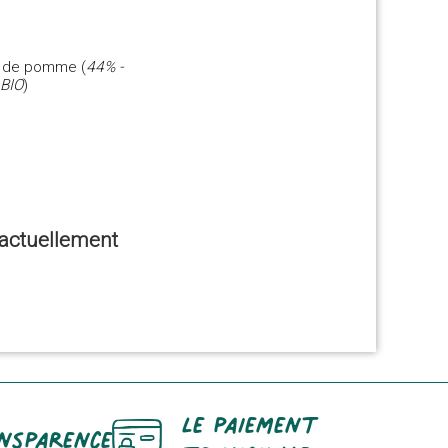
us de pomme (
44% -
 BIO
)
e actuellement
Le paiement
nsparence