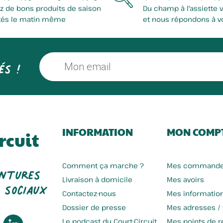
z de bons produits de saison
Du champ à l'assiette 
tés le matin même
et nous répondons à v
és !
INFORMATION
MON COMP
rcuit
entures
Comment ça marche ?
Mes command
 sociaux
Livraison à domicile
Mes avoirs
Contactez-nous
Mes informatio
Dossier de presse
Mes adresses /
Le podcast du Court-Circuit
Mes points de re