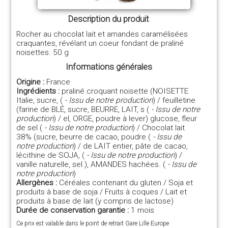
Description du produit
Rocher au chocolat lait et amandes caramélisées
craquantes, révélant un coeur fondant de praliné
noisettes. 50 g
Informations générales
Origine :
France
Ingrédients :
praliné croquant noisette (NOISETTE
Italie, sucre, (
- Issu de notre production
) / feuilletine
(farine de BLÉ, sucre, BEURRE, LAIT, s (
- Issu de notre
production
) / el, ORGE, poudre à lever) glucose, fleur
de sel (
- Issu de notre production
) / Chocolat lait
38% (sucre, beurre de cacao, poudre (
- Issu de
notre production
) / de LAIT entier, pâte de cacao,
lécithine de SOJA, (
- Issu de notre production
) /
vanille naturelle, sel.), AMANDES hachées. (
- Issu de
notre production
)
Allergènes :
Céréales contenant du gluten / Soja et
produits à base de soja / Fruits à coques / Lait et
produits à base de lait (y compris de lactose)
Durée de conservation garantie :
1 mois
Ce prix est valable dans le point de retrait Gare Lille Europe