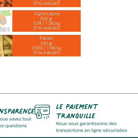
(Prix indicatif)
Oignon jaune
500 gr
0.5€ / 1.2€/kg
(Prix indicatif)
Panais
500 gr
0.95€ / 1.9€/kg
(Prix indicatif)
Le paiement
nsparence
tranquille
vous savez tout
Nous vous garantissons des
os questions
transactions en ligne sécurisées