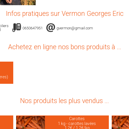
Infos pratiques sur Vermon Georges Eric
pliers
0650647951
gvermon@gmail.com
l
Achetez en ligne nos bons produits à ...
ères)
Nos produits les plus vendus ...
Carottes
1 kg - carottes lavées
1.2€ / 1.2€/kg