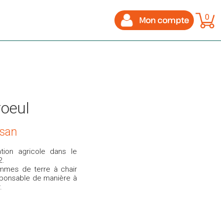
0
Mon compte
oeul
isan
tion agricole dans le
2.
mmes de terre à chair
sponsable de manière à
.