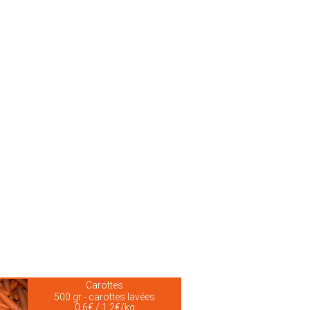
Carottes
500 gr - carottes lavées
0.6€ / 1.2€/kg