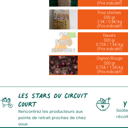
(Prix indicatif)
Pois chiches
500 gr
2.9€ / 5.8€/kg
(Prix indicatif)
Navets
500 gr
0.75€ / 1.6€/kg
(Prix indicatif)
Oignon Rouge
500 gr
0.75€ / 1.5€/kg
(Prix indicatif)
Les stars du circuit
Y
court
Goûte
Rencontrez les producteurs aux
récol
points de retrait proches de chez
vous