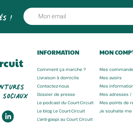
és !
INFORMATION
MON COMP
rcuit
Comment ça marche ?
Mes command
Livraison à domicile
Mes avoirs
entures
Contactez-nous
Mes informatio
 sociaux
Dossier de presse
Mes adresses /
Le podcast du Court-Circuit
Mes points de re
Le blog Le Court-Circuit
Je souhaite me
L'anti-gaspi au Court Circuit