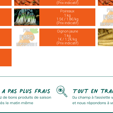
(Prix indicatif)
Poireaux
1 kg
1.5€ / 1.8€/kg
(Prix indicatif)
Oignon jaune
1 kg
1€ / 1.2€/kg
(Prix indicatif)
 a pas plus frais
Tout en tra
z de bons produits de saison
Du champ à l'assiette 
tés le matin même
et nous répondons à v