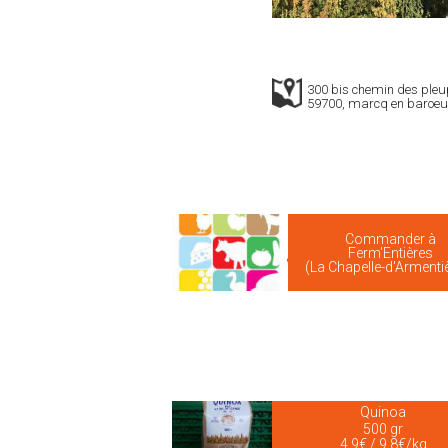
300 bis chemin des pleu
59700, marcq en baroeu
Commander à
Ferm'Entières
(La Chapelle-d'Armenti
Quinoa
500 gr
4.9€ / 9.8€/kg