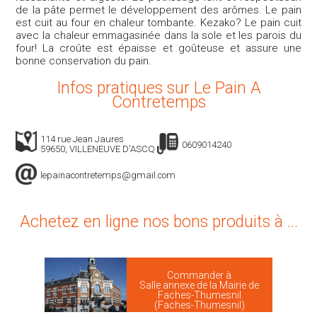
de la pâte permet le développement des arômes. Le pain
est cuit au four en chaleur tombante. Kezako? Le pain cuit
avec la chaleur emmagasinée dans la sole et les parois du
four! La croûte est épaisse et goûteuse et assure une
bonne conservation du pain.
Infos pratiques sur Le Pain A
Contretemps
114 rue Jean Jaures
0609014240
59650, VILLENEUVE D'ASCQ
lepainacontretemps@gmail.com
Achetez en ligne nos bons produits à ...
Commander à
Salle annexe de la Mairie de
Faches-Thumesnil
(Faches-Thumesnil)