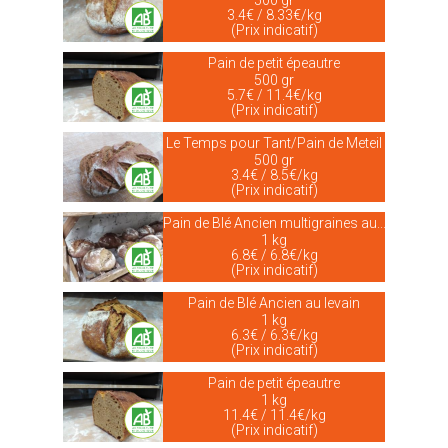
500 gr
3.4€ / 8.33€/kg
(Prix indicatif)
Pain de petit épeautre
500 gr
5.7€ / 11.4€/kg
(Prix indicatif)
Le Temps pour Tant/Pain de Meteil
500 gr
3.4€ / 8.5€/kg
(Prix indicatif)
Pain de Blé Ancien multigraines au...
1 kg
6.8€ / 6.8€/kg
(Prix indicatif)
Pain de Blé Ancien au levain
1 kg
6.3€ / 6.3€/kg
(Prix indicatif)
Pain de petit épeautre
1 kg
11.4€ / 11.4€/kg
(Prix indicatif)