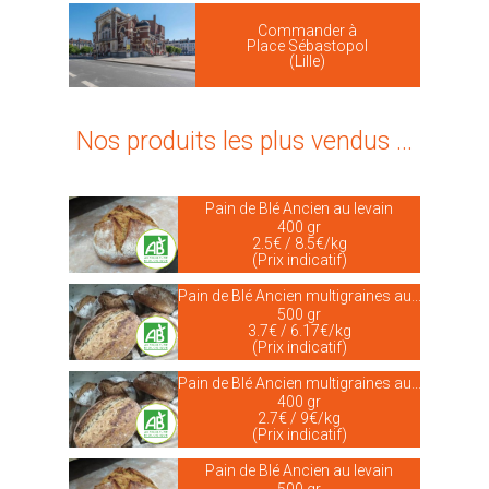
Commander à
Place Sébastopol
(Lille)
Nos produits les plus vendus ...
Pain de Blé Ancien au levain
400 gr
2.5€ / 8.5€/kg
(Prix indicatif)
Pain de Blé Ancien multigraines au...
500 gr
3.7€ / 6.17€/kg
(Prix indicatif)
Pain de Blé Ancien multigraines au...
400 gr
2.7€ / 9€/kg
(Prix indicatif)
Pain de Blé Ancien au levain