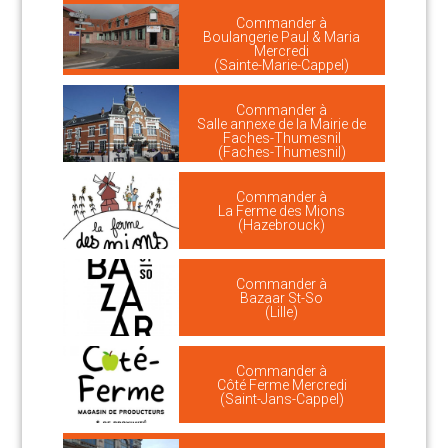
Commander à
Boulangerie Paul & Maria
Mercredi
(Sainte-Marie-Cappel)
Commander à
Salle annexe de la Mairie de
Faches-Thumesnil
(Faches-Thumesnil)
Commander à
La Ferme des Mions
(Hazebrouck)
Commander à
Bazaar St-So
(Lille)
Commander à
Côté Ferme Mercredi
(Saint-Jans-Cappel)