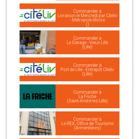
Commander à
Livraison le Mercredi par Citeliv
- Métropole lilloise
()
Commander à
Le Garage - Vieux Lille
(Lille)
Commander à
Port de Lille - Entrepôt Citeliv
(Lille)
Commander à
La Friche
(Saint-André-lez-Lille)
Commander à
Le REX, Office de Tourisme
(Armentières)