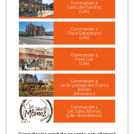
Commander à
Gare Lille-Flandres
(Lille)
Commander à
Place Sébastopol
(Lille)
Commander à
Fives Cail
(Lille)
Commander à
Jardin partagé des Francs
Boisés
(Mouvaux )
Commander à
Les Sales Mômes
(Lille - Bois Blancs)