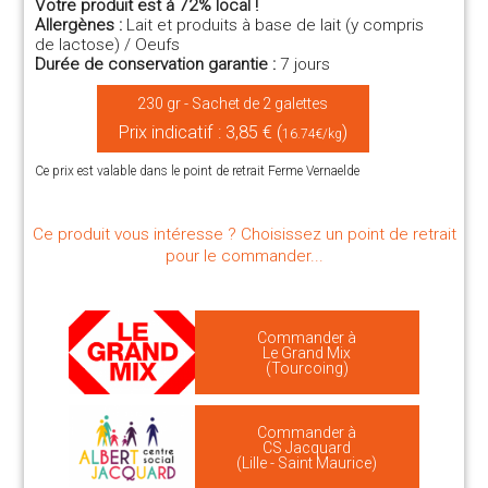
Votre produit est à 72% local !
Allergènes :
Lait et produits à base de lait (y compris
de lactose) / Oeufs
Durée de conservation garantie :
7 jours
230 gr - Sachet de 2 galettes
Prix indicatif : 3,85 € (
)
16.74€/kg
Ce prix est valable dans le point de retrait Ferme Vernaelde
Ce produit vous intéresse ? Choisissez un point de retrait
pour le commander...
Commander à
Le Grand Mix
(Tourcoing)
Commander à
CS Jacquard
(Lille - Saint Maurice)