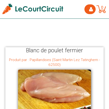
0
Blanc de poulet fermier
Produit par : Papillandises (Saint Martin Lez Tatinghem -
62500)