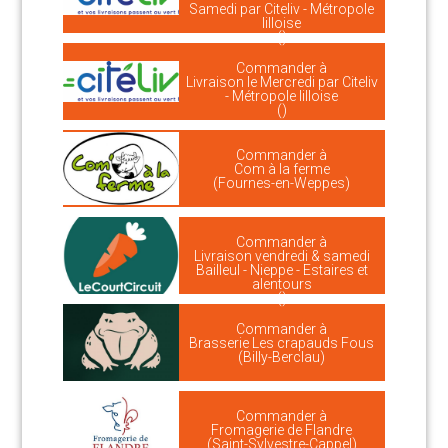
Samedi par Citeliv - Métropole
lilloise
()
Commander à
Livraison le Mercredi par Citeliv
- Métropole lilloise
()
Commander à
Com à la ferme
(Fournes-en-Weppes)
Commander à
Livraison vendredi & samedi
Bailleul - Nieppe - Estaires et
alentours
()
Commander à
Brasserie Les crapauds Fous
(Billy-Berclau)
Commander à
Fromagerie de Flandre
(Saint-Sylvestre-Cappel)