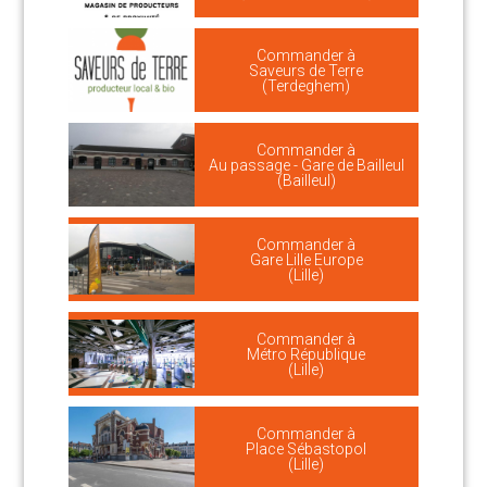
Commander à
Saveurs de Terre
(Terdeghem)
Commander à
Au passage - Gare de Bailleul
(Bailleul)
Commander à
Gare Lille Europe
(Lille)
Commander à
Métro République
(Lille)
Commander à
Place Sébastopol
(Lille)