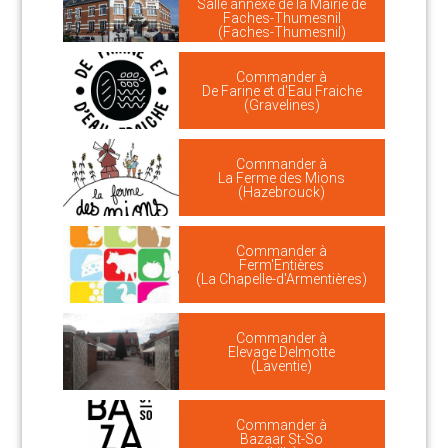
Salle annexe de la Mairie de
Faches-Thumesnil
(Faches-Thumesnil)
Commander à
De Farine et d'Eau Fraiche
(Gravelines)
Commander à
La Ferme des Mions
(Hazebrouck)
Commander à
Ferm'Entières
(La Chapelle-d'Armentières)
Commander à
Elevage Delmotte
(Laventie)
Commander à
Bazaar St-So