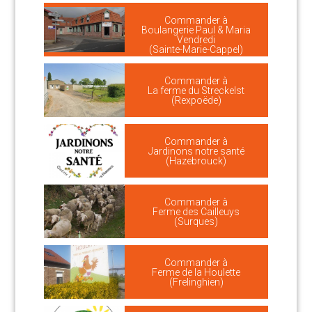
Commander à
Boulangerie Paul & Maria
Vendredi
(Sainte-Marie-Cappel)
Commander à
La ferme du Streckelst
(Rexpoëde)
Commander à
Jardinons notre santé
(Hazebrouck)
Commander à
Ferme des Cailleuys
(Surques)
Commander à
Ferme de la Houlette
(Frelinghien)