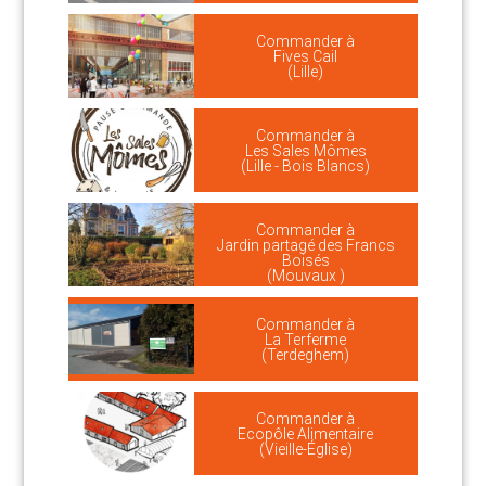
Commander à
Fives Cail
(Lille)
Commander à
Les Sales Mômes
(Lille - Bois Blancs)
Commander à
Jardin partagé des Francs
Boisés
(Mouvaux )
Commander à
La Terferme
(Terdeghem)
Commander à
Ecopôle Alimentaire
(Vieille-Église)