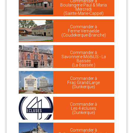
Commander à
Boulangerie Paul & Maria
Mercredi
(Sainte-Marie-Cappel)
Commander à
Ferme Vernaelde
(Coudekerque-Branche)
Commander à
Savonnerie MöBiUS - La
Bassée
(La Bassée )
Commander à
Frac Grand Large
(Dunkerque)
Commander à
Les 4 écluses
(Dunkerque)
Commander à