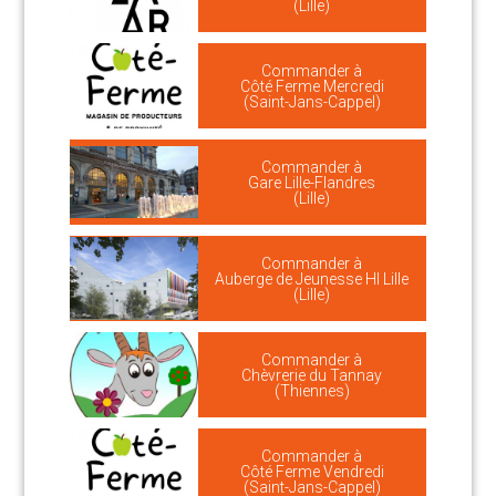
(Lille)
Commander à
Côté Ferme Mercredi
(Saint-Jans-Cappel)
Commander à
Gare Lille-Flandres
(Lille)
Commander à
Auberge de Jeunesse HI Lille
(Lille)
Commander à
Chèvrerie du Tannay
(Thiennes)
Commander à
Côté Ferme Vendredi
(Saint-Jans-Cappel)