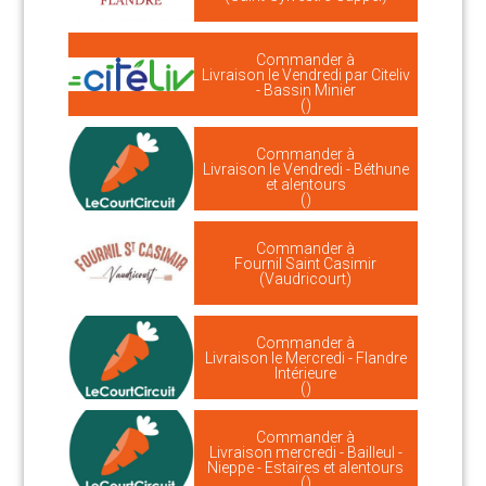
Commander à
Livraison le Vendredi par Citeliv
- Bassin Minier
()
Commander à
Livraison le Vendredi - Béthune
et alentours
()
Commander à
Fournil Saint Casimir
(Vaudricourt)
Commander à
Livraison le Mercredi - Flandre
Intérieure
()
Commander à
Livraison mercredi - Bailleul -
Nieppe - Estaires et alentours
()