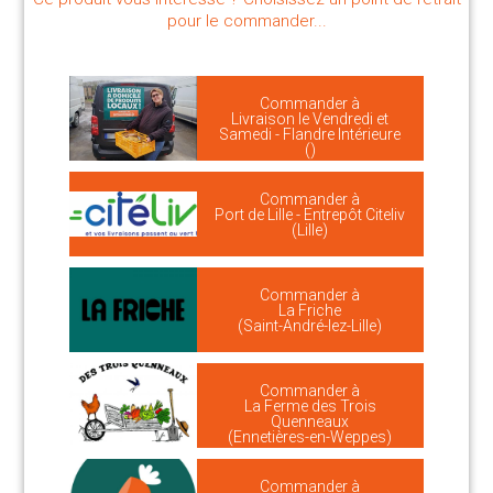
pour le commander...
Commander à
Livraison le Vendredi et
Samedi - Flandre Intérieure
()
Commander à
Port de Lille - Entrepôt Citeliv
(Lille)
Commander à
La Friche
(Saint-André-lez-Lille)
Commander à
La Ferme des Trois
Quenneaux
(Ennetières-en-Weppes)
Commander à