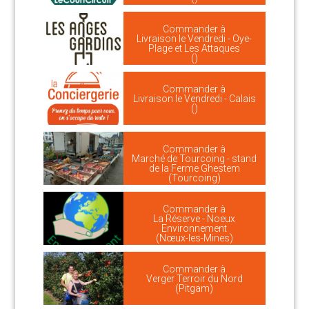
Commander à
Livraison le Vendredi - Oye-
Plage et Les Attaques
()
Commander à
Livraison le Vendredi - Calais
()
Commander à
Marché de Tourcoing - stand
de la Ferme Ghestem
(Tourcoing)
Commander à
La Réserve - Noeux
Environnement
(Nœux-les-Mines)
Commander à
Verger Terroir du Nord
(Pitgam)