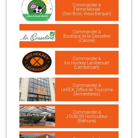
Commander à
Ferme Moreel
(Sec-Bois, Vieux Berquin)
Commander à
Boutique de la Casseline
(Cassel)
Commander à
Iris Hockey Lambersart
(Lambersart)
Commander à
Le REX, Office de Tourisme
(Armentières)
Commander à
J DUBOIS Horticulteur
(Béthune)