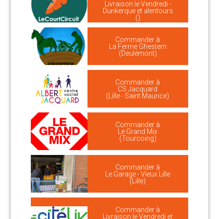
Livraison le Vendredi -
Dunkerque et alentours
()
Commander à
La Ferme Ghestem
(Deulémont)
Commander à
CS Jacquard
(Lille - Saint Maurice)
Commander à
Le Grand Mix
(Tourcoing)
Commander à
Le Garage - Vieux Lille
(Lille)
Commander à
Livraison le Vendredi et