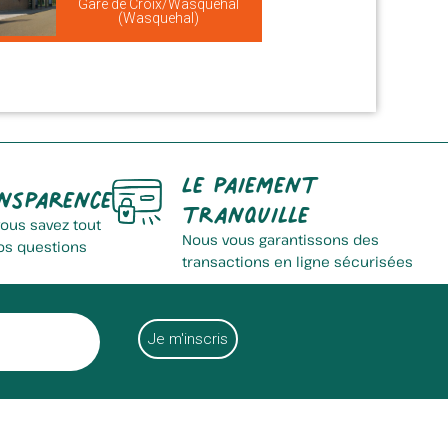
Gare de Croix/Wasquehal
(Wasquehal)
Le paiement
nsparence
tranquille
vous savez tout
Nous vous garantissons des
os questions
transactions en ligne sécurisées