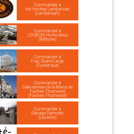
Commander à
Iris Hockey Lambersart
(Lambersart)
Commander à
J DUBOIS Horticulteur
(Béthune)
Commander à
Frac Grand Large
(Dunkerque)
Commander à
Salle annexe de la Mairie de
Faches-Thumesnil
(Faches-Thumesnil)
Commander à
Elevage Delmotte
(Laventie)