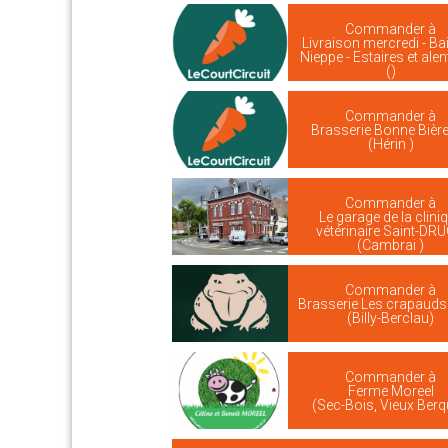
Commander à
Livraison mercredi - Bail
Nieppe - Estaires et ale
()
Commander à
Brasserie Bonne Bièr
(Hérin )
Commander à
Le garage de la clini
vétérinaire Saint-DR
(Cambrai )
Commander à
Brasserie Les crapaud
(Billy-Berclau)
Commander à
Ferme Moreel
(Sec-Bois, Vieux Berq