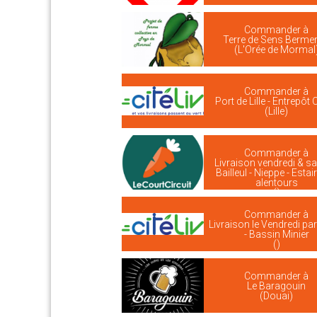
Commander à
Terre de Sens Bermer
(L'Orée de Mormal
Commander à
Port de Lille - Entrepôt C
(Lille)
Commander à
Livraison vendredi & s
Bailleul - Nieppe - Estai
alentours
()
Commander à
Livraison le Vendredi par 
- Bassin Minier
()
Commander à
Le Baragouin
(Douai)