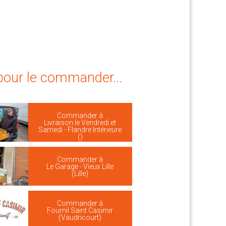
 pour le commander...
Commander à
Livraison le Vendredi et
Samedi - Flandre Intérieure
()
Commander à
Le Garage - Vieux Lille
(Lille)
Commander à
Fournil Saint Casimir
(Vaudricourt)