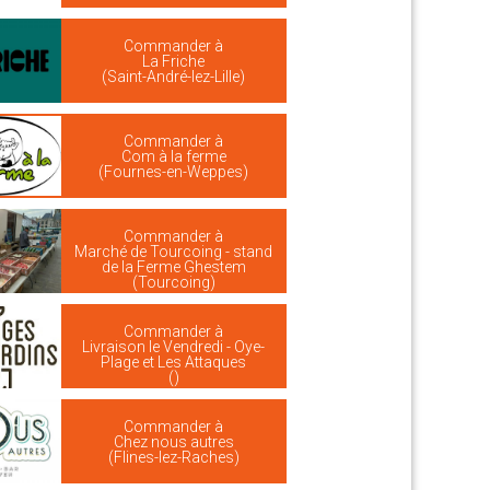
Commander à
La Friche
(Saint-André-lez-Lille)
Commander à
Com à la ferme
(Fournes-en-Weppes)
Commander à
Marché de Tourcoing - stand
de la Ferme Ghestem
(Tourcoing)
Commander à
Livraison le Vendredi - Oye-
Plage et Les Attaques
()
Commander à
Chez nous autres
(Flines-lez-Raches)