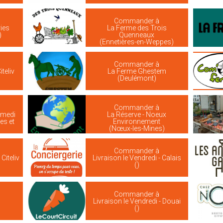
Commander à
ies
La Ferme des Trois
)
Quenneaux
(Ennetières-en-Weppes)
Commander à
iteliv
La Ferme Ghestem
(Deulémont)
Commander à
amedi
La Réserve - Noeux
res et
Environnement
(Nœux-les-Mines)
Commander à
Citeliv
Livraison le Vendredi - Calais
()
Commander à
Livraison le Vendredi - Douai
()