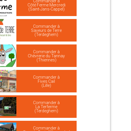
Commander à
Côté Ferme Mercredi
(Saint-Jans-Cappel)
Commander à
Saveurs de Terre
(Terdeghem)
Commander à
Chèvrerie du Tannay
(Thiennes)
Commander à
Fives Cail
(Lille)
Commander à
La Terferme
(Terdeghem)
Commander à