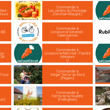
Commander à
leul -
Les Jardins du Pluvinage
ntours
(Verchain-Maugré )
Commander à
e BB
Livraison le Vendredi -
Valenciennes
()
Commander à
que
Livraison le Mercredi - Flandre
UON
Intérieure
()
Commander à
s Fous
Verger Terroir du Nord
(Pitgam)
Commander à
Ferme de la Houlette
uin)
(Frelinghien)