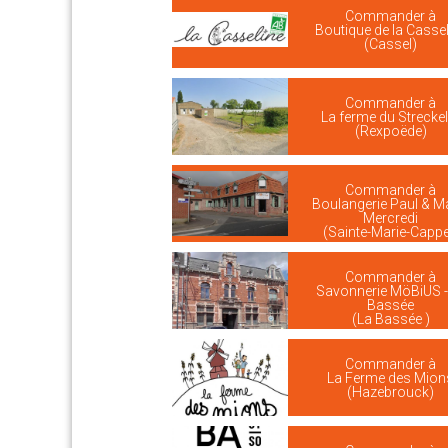
Commander à
Boutique de la Cassel
(Cassel)
Commander à
La ferme du Streckel
(Rexpoëde)
Commander à
Boulangerie Paul & M
Mercredi
(Sainte-Marie-Cappe
Commander à
Savonnerie MöBiUS -
Bassée
(La Bassée )
Commander à
La Ferme des Mion
(Hazebrouck)