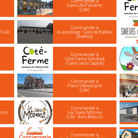
Commander à
Gare Lille-Flandres
(Lille)
Commander à
Lille
Au passage - Gare de Bailleul
(Bailleul)
Commander à
Côté Ferme Vendredi
(Saint-Jans-Cappel)
Commander à
Place Sébastopol
(Lille)
Commander à
ancs
Les Sales Mômes
(Lille - Bois Blancs)
Commander à