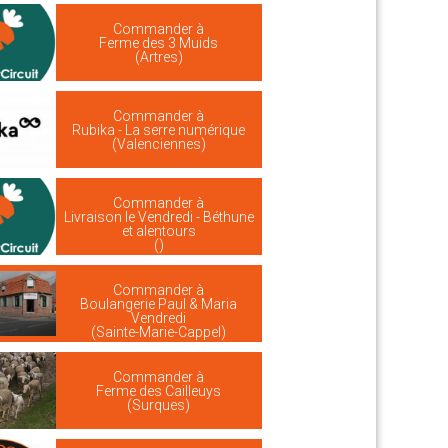
Commander à
Ferme des 3 Muids
(Artres)
Commander à
Rubika - La serre numérique
(Valenciennes)
Commander à
Livraison le Vendredi - Béthune
et alentours
()
Commander à
Boulangerie Paul & Maria
Vendredi
(Sainte-Marie-Cappel)
Commander à
Ferme des Cailleuys
(Surques)