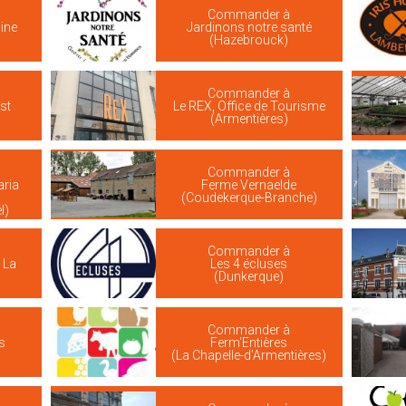
Commander à
ine
Jardinons notre santé
(Hazebrouck)
Commander à
st
Le REX, Office de Tourisme
(Armentières)
Commander à
aria
Ferme Vernaelde
(Coudekerque-Branche)
l)
Commander à
 La
Les 4 écluses
(Dunkerque)
Commander à
s
Ferm'Entières
(La Chapelle-d'Armentières)