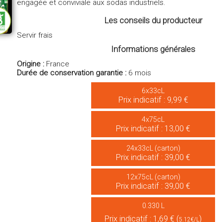
engagée et conviviale aux sodas industriels.
Un goût unique, et une envie : remettre du bon sens — et du
Les conseils du producteur
nos verres.
Servir frais
Informations générales
Origine :
France
Durée de conservation garantie :
6 mois
6x33cL
Prix indicatif : 9,99 €
4x75cL
Prix indicatif : 13,00 €
24x33cL (carton)
Prix indicatif : 39,00 €
12x75cL (carton)
Prix indicatif : 39,00 €
0.330 L
Prix indicatif : 1,69 € (
)
5.12€/L