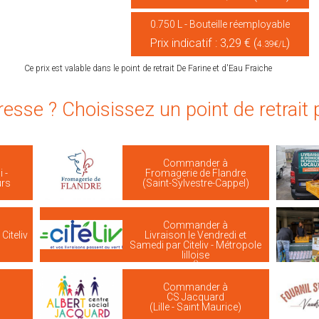
0.750 L - Bouteille réemployable
Prix indicatif : 3,29 € (
)
4.39€/L
Ce prix est valable dans le point de retrait De Farine et d'Eau Fraiche
resse ? Choisissez un point de retrait
Commander à
 -
Fromagerie de Flandre
urs
(Saint-Sylvestre-Cappel)
Commander à
Citeliv
Livraison le Vendredi et
Samedi par Citeliv - Métropole
lilloise
()
Commander à
CS Jacquard
(Lille - Saint Maurice)