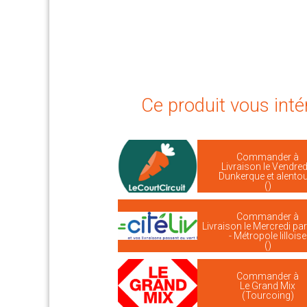
Ce produit vous inté
Commander à
Livraison le Vendredi
Dunkerque et alento
()
Commander à
Livraison le Mercredi par 
- Métropole lilloise
()
Commander à
Le Grand Mix
(Tourcoing)