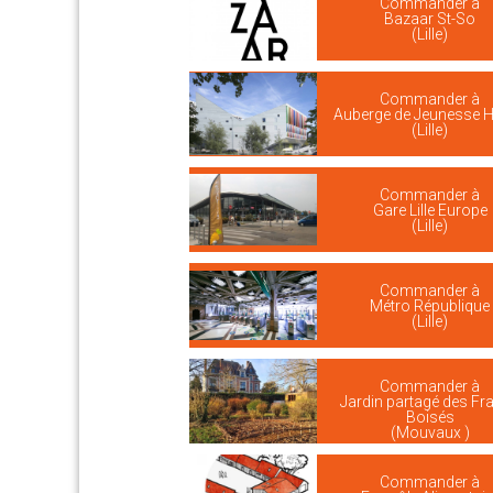
Commander à
Bazaar St-So
(Lille)
Commander à
Auberge de Jeunesse HI 
(Lille)
Commander à
Gare Lille Europe
(Lille)
Commander à
Métro République
(Lille)
Commander à
Jardin partagé des Fr
Boisés
(Mouvaux )
Commander à