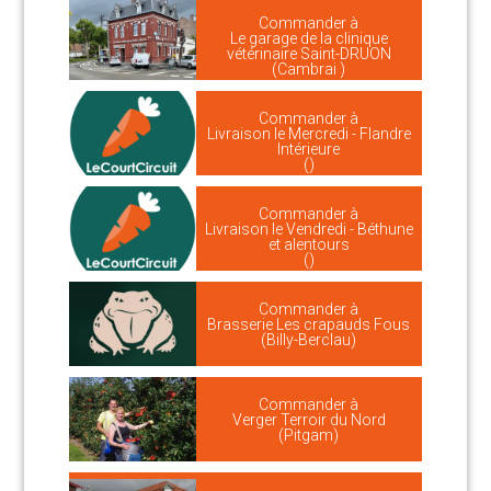
Commander à
Le garage de la clinique
vétérinaire Saint-DRUON
(Cambrai )
Commander à
Livraison le Mercredi - Flandre
Intérieure
()
Commander à
Livraison le Vendredi - Béthune
et alentours
()
Commander à
Brasserie Les crapauds Fous
(Billy-Berclau)
Commander à
Verger Terroir du Nord
(Pitgam)