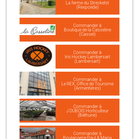
La ferme du Streckelst
(Rexpoëde)
Commander à
Boutique de la Casseline
(Cassel)
Commander à
Iris Hockey Lambersart
(Lambersart)
Commander à
Le REX, Office de Tourisme
(Armentières)
Commander à
J DUBOIS Horticulteur
(Béthune)
Commander à
Boulangerie Paul & Maria