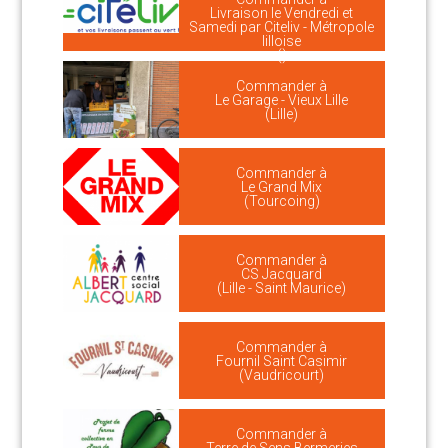
Livraison le Vendredi et
Samedi par Citeliv - Métropole
lilloise
()
Commander à
Le Garage - Vieux Lille
(Lille)
Commander à
Le Grand Mix
(Tourcoing)
Commander à
CS Jacquard
(Lille - Saint Maurice)
Commander à
Fournil Saint Casimir
(Vaudricourt)
Commander à