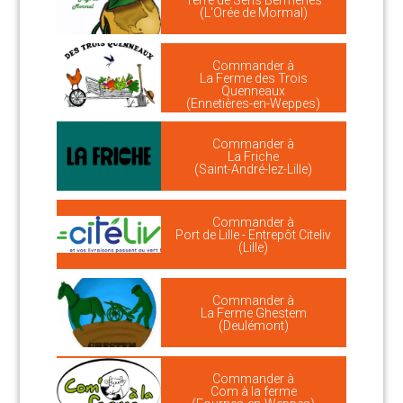
Terre de Sens Bermeries
(L'Orée de Mormal)
Commander à
La Ferme des Trois
Quenneaux
(Ennetières-en-Weppes)
Commander à
La Friche
(Saint-André-lez-Lille)
Commander à
Port de Lille - Entrepôt Citeliv
(Lille)
Commander à
La Ferme Ghestem
(Deulémont)
Commander à
Com à la ferme