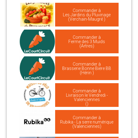
Commander à
Les Jardins du Pluvinage
(Verchain-Maugré )
Commander à
Ferme des 3 Muids
(Artres)
Commander à
Brasserie Bonne Bière BB
(Hérin )
Commander à
Livraison le Vendredi -
Valenciennes
()
Commander à
Rubika - La serre numérique
(Valenciennes)