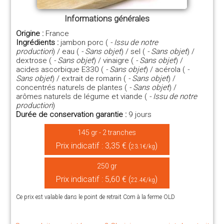
Informations générales
Origine :
France
Ingrédients :
jambon porc (
- Issu de notre
production
) / eau (
- Sans objet
) / sel (
- Sans objet
) /
dextrose (
- Sans objet
) / vinaigre (
- Sans objet
) /
acides ascorbique E330 (
- Sans objet
) / acérola (
-
Sans objet
) / extrait de romarin (
- Sans objet
) /
concentrés naturels de plantes (
- Sans objet
) /
arômes naturels de légume et viande (
- Issu de notre
production
)
Durée de conservation garantie :
9 jours
145 gr - 2 tranches
Prix indicatif : 3,35 € (
)
23.1€/kg
250 gr
Prix indicatif : 5,60 € (
)
22.4€/kg
Ce prix est valable dans le point de retrait Com à la ferme OLD