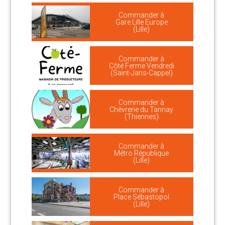
Commander à
Gare Lille Europe
(Lille)
Commander à
Côté Ferme Vendredi
(Saint-Jans-Cappel)
Commander à
Chèvrerie du Tannay
(Thiennes)
Commander à
Métro République
(Lille)
Commander à
Place Sébastopol
(Lille)