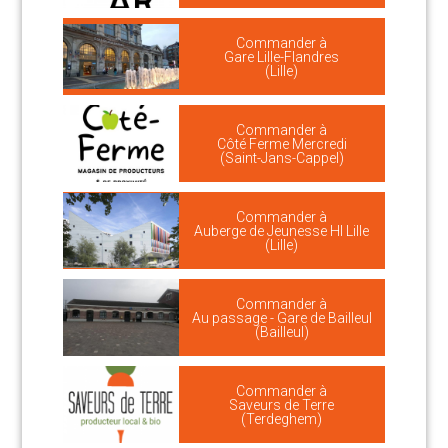
Commander à
Gare Lille-Flandres
(Lille)
Commander à
Côté Ferme Mercredi
(Saint-Jans-Cappel)
Commander à
Auberge de Jeunesse HI Lille
(Lille)
Commander à
Au passage - Gare de Bailleul
(Bailleul)
Commander à
Saveurs de Terre
(Terdeghem)