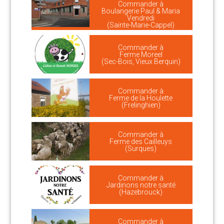
Commander à
Boulangerie Paul & Maria
Vendredi
(Sainte-Marie-Cappel)
Commander à
Ferme Moreel
(Sec-Bois, Vieux Berquin)
Commander à
Ferme de la Houlette
(Frelinghien)
Commander à
Ferme des Cailleuys
(Surques)
Commander à
Jardinons notre santé
(Hazebrouck)
Commander à