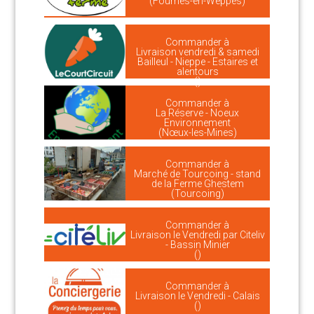
(Fournes-en-Weppes)
Commander à
Livraison vendredi & samedi
Bailleul - Nieppe - Estaires et
alentours
()
Commander à
La Réserve - Noeux
Environnement
(Nœux-les-Mines)
Commander à
Marché de Tourcoing - stand
de la Ferme Ghestem
(Tourcoing)
Commander à
Livraison le Vendredi par Citeliv
- Bassin Minier
()
Commander à
Livraison le Vendredi - Calais
()