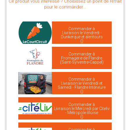
Ce produit vous intéresse ? Choisissez un point de retrait
pour le commander...
Commander à
Livraison le Vendredi -
Dunkerque et alentours
()
Commander à
Fromagerie de Flandre
(Saint-Sylvestre-Cappel)
Commander à
Livraison le Vendredi et
Samedi - Flandre Intérieure
()
Commander à
Livraison le Mercredi par Citeliv
- Métropole lilloise
()
Commander à