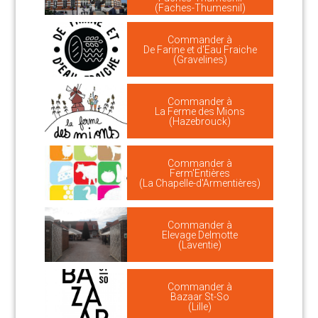
(Faches-Thumesnil)
Commander à
De Farine et d'Eau Fraiche
(Gravelines)
Commander à
La Ferme des Mions
(Hazebrouck)
Commander à
Ferm'Entières
(La Chapelle-d'Armentières)
Commander à
Elevage Delmotte
(Laventie)
Commander à
Bazaar St-So
(Lille)