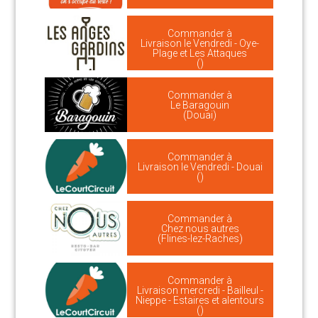
Commander à
Livraison le Vendredi - Oye-
Plage et Les Attaques
()
Commander à
Le Baragouin
(Douai)
Commander à
Livraison le Vendredi - Douai
()
Commander à
Chez nous autres
(Flines-lez-Raches)
Commander à
Livraison mercredi - Bailleul -
Nieppe - Estaires et alentours
()