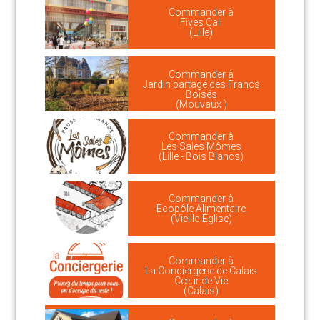
Commander à
Fives Cail
(Lille)
Commander à
Jardin partagé des Francs
Boisés
(Mouvaux )
Commander à
Les Sales Mômes
(Lille - Bois Blancs)
Commander à
Ecopôle Alimentaire
(Vieille-Église)
Commander à
La Conciergerie de Calais
Cœur de Vie
(Calais)