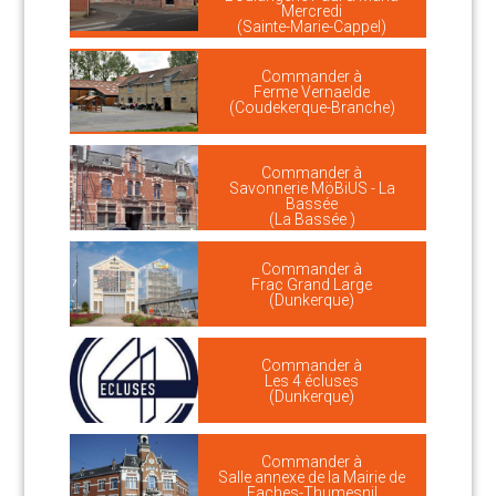
Mercredi
(Sainte-Marie-Cappel)
Commander à
Ferme Vernaelde
(Coudekerque-Branche)
Commander à
Savonnerie MöBiUS - La
Bassée
(La Bassée )
Commander à
Frac Grand Large
(Dunkerque)
Commander à
Les 4 écluses
(Dunkerque)
Commander à
Salle annexe de la Mairie de
Faches-Thumesnil