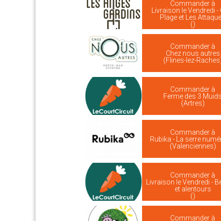
Commander à
Livraison le Vendredi -
Plage et Les Attaqu
()
Commander à
Chez nous autres
(Flines-lez-Raches
Commander à
Ferme des 3 Muid
(Artres)
Commander à
Rubika - La serre numé
(Valenciennes)
Commander à
Livraison le Vendredi - 
et alentours
()
Commander à