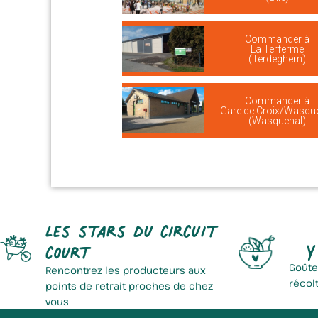
Commander à
La Terferme
(Terdeghem)
Commander à
Gare de Croix/Wasqu
(Wasquehal)
Les stars du circuit
Y
court
Goûte
Rencontrez les producteurs aux
récol
points de retrait proches de chez
vous