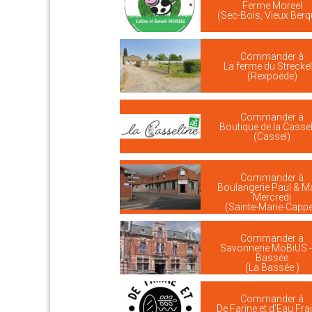
Ferme Moreel
(Sec-Bois, Vieux Berq
Commander à
La ferme du Streckel
(Rexpoëde)
Commander à
Boutique de la Cassel
(Cassel)
Commander à
Boulangerie Paul & M
Mercredi
(Sainte-Marie-Cappe
Commander à
Savonnerie MöBiUS -
Bassée
(La Bassée )
Commander à
De Farine et d'Eau Fra