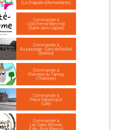
(La Chapelle-d'Armentières)
Commander à
Côté Ferme Mercredi
(Saint-Jans-Cappel)
Commander à
Au passage - Gare de Bailleul
(Bailleul)
Commander à
Chèvrerie du Tannay
(Thiennes)
Commander à
Place Sébastopol
(Lille)
Commander à
Les Sales Mômes
(Lille - Bois Blancs)