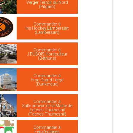
Verger Terroir du Nord
(Pitgam)
Commander à
Iris Hockey Lambersart
(Lambersart)
Commander à
J DUBOIS Horticulteur
(Béthune)
Commander à
Frac Grand Large
(Dunkerque)
Commander à
Salle annexe de la Mairie de
Faches-Thumesnil
(Faches-Thumesnil)
Commander à
Ferm'Entières