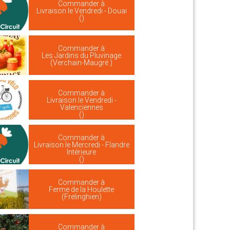
Commander à
Livraison le Vendredi - Douai
()
Commander à
Les Jardins du Pluvinage
(Verchain-Maugré )
Commander à
Livraison le Vendredi -
Valenciennes
()
Commander à
Livraison le Mercredi - Flandre
Intérieure
()
Commander à
Ferme de la Houlette
(Frelinghien)
Commander à