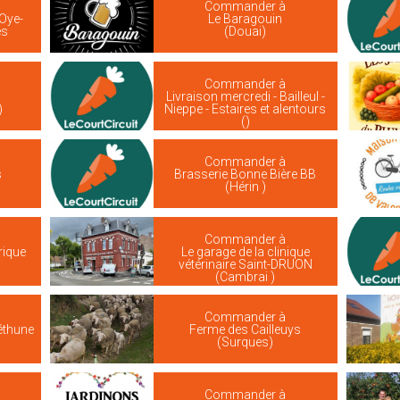
Commander à
 Oye-
Le Baragouin
es
(Douai)
Commander à
Livraison mercredi - Bailleul -
)
Nieppe - Estaires et alentours
()
Commander à
s
Brasserie Bonne Bière BB
(Hérin )
Commander à
rique
Le garage de la clinique
vétérinaire Saint-DRUON
(Cambrai )
Commander à
Béthune
Ferme des Cailleuys
(Surques)
Commander à