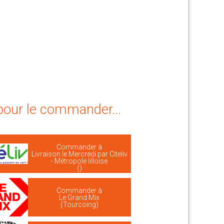
 pour le commander...
Commander à
Livraison le Mercredi par Citeliv
- Métropole lilloise
()
Commander à
Le Grand Mix
(Tourcoing)