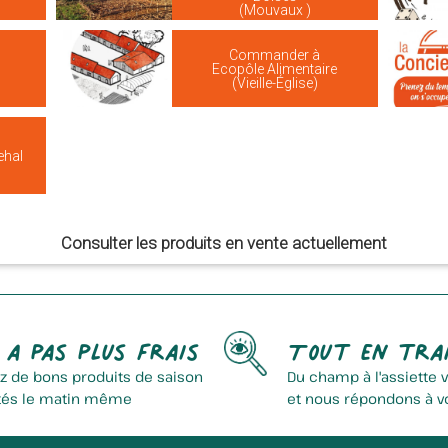
(Mouvaux )
Commander à
Ecopôle Alimentaire
(Vieille-Église)
ehal
Consulter les produits en vente actuellement
 a pas plus frais
Tout en tra
z de bons produits de saison
Du champ à l'assiette 
tés le matin même
et nous répondons à v