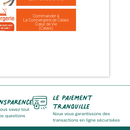
Commander à
La Conciergerie de Calais
Cœur de Vie
(Calais)
Le paiement
nsparence
tranquille
vous savez tout
Nous vous garantissons des
os questions
transactions en ligne sécurisées