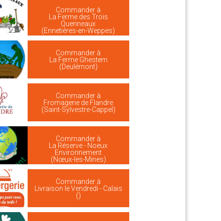
Commander à
La Ferme des Trois
Quenneaux
(Ennetières-en-Weppes)
Commander à
La Ferme Ghestem
(Deulémont)
Commander à
Fromagerie de Flandre
(Saint-Sylvestre-Cappel)
Commander à
La Réserve - Noeux
Environnement
(Nœux-les-Mines)
Commander à
Livraison le Vendredi - Calais
()