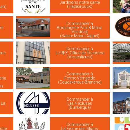
Jardinons notre santé
uin)
(Hazebrouck)
Commander à
st
Boulangerie Paul & Maria
Vendredi
(Sainte-Marie-Cappel)
Commander à
ine
Le REX, Office de Tourisme
(Armentières)
Commander à
aria
Ferme Vernaelde
(Coudekerque-Branche)
l)
Commander à
 La
Les 4 écluses
(Dunkerque)
Commander à
iche
La Ferme des Mions