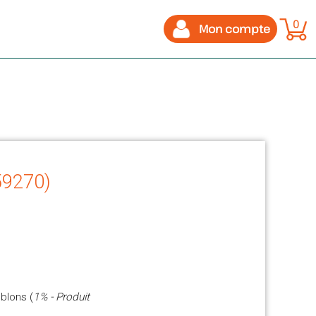
0
Mon compte
 59270)
ublons (
1% - Produit