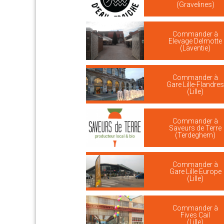
(Gravelines)
Commander à
Elevage Delmotte
(Laventie)
Commander à
Gare Lille-Flandre
(Lille)
Commander à
Saveurs de Terre
(Terdeghem)
Commander à
Gare Lille Europe
(Lille)
Commander à
Fives Cail
(Lille)