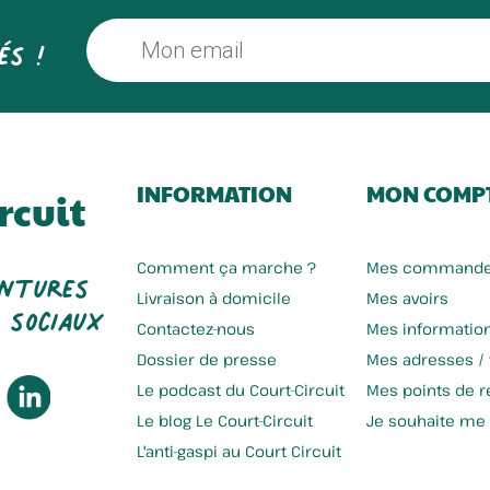
és !
INFORMATION
MON COMP
rcuit
entures
Comment ça marche ?
Mes command
 sociaux
Livraison à domicile
Mes avoirs
Contactez-nous
Mes informatio
Dossier de presse
Mes adresses /
Le podcast du Court-Circuit
Mes points de re
Le blog Le Court-Circuit
Je souhaite me
L'anti-gaspi au Court Circuit