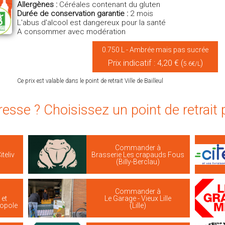
Allergènes :
Céréales contenant du gluten
Durée de conservation garantie :
2 mois
L'abus d'alcool est dangereux pour la santé
A consommer avec modération
0.750 L - Ambrée mais pas sucrée
Prix indicatif : 4,20 € (
)
5.6€/L
Ce prix est valable dans le point de retrait Ville de Bailleul
resse ? Choisissez un point de retrait
Commander à
iteliv
Brasserie Les crapauds Fous
(Billy-Berclau)
Commander à
 et
Le Garage - Vieux Lille
ropole
(Lille)