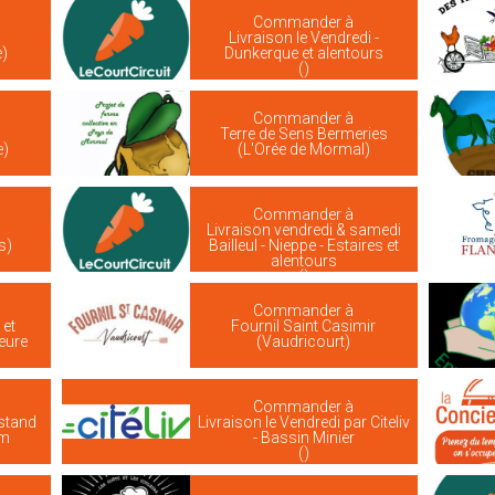
Commander à
Livraison le Vendredi -
e)
Dunkerque et alentours
()
Commander à
Terre de Sens Bermeries
e)
(L'Orée de Mormal)
Commander à
Livraison vendredi & samedi
s)
Bailleul - Nieppe - Estaires et
alentours
()
Commander à
 et
Fournil Saint Casimir
ieure
(Vaudricourt)
Commander à
stand
Livraison le Vendredi par Citeliv
em
- Bassin Minier
()