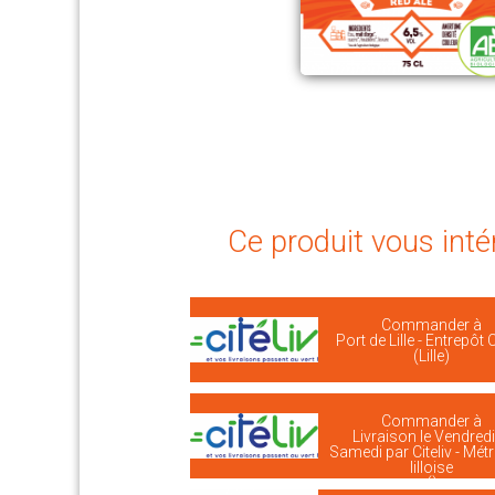
Ce produit vous inté
Commander à
Port de Lille - Entrepôt C
(Lille)
Commander à
Livraison le Vendredi
Samedi par Citeliv - Mét
lilloise
()