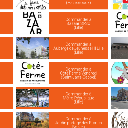
(Hazebrouck)
Commander à
Bazaar St-So
(Lille)
Commander à
s
Auberge de Jeunesse HI Lille
(Lille)
Commander à
Côté Ferme Vendredi
(Saint-Jans-Cappel)
Commander à
Métro République
(Lille)
Commander à
Jardin partagé des Francs
Boisés