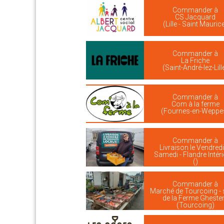
Commander à
CS Jacquard
(Lille - Saint Mauric
Commander à
La Friche
(Saint-André-lez-Lill
Commander à
Com à la ferme
(Fournes-en-Weppe
Commander à
Livraison le Vendredi
Samedi - Flandre Intér
()
Commander à
Marché de Tourcoing - 
de la Ferme Ghest
(Tourcoing)