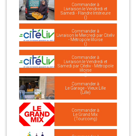
Commander à
Livraison le Vendredi et
Samedi - Flandre Intérieure
()
Commander à
Livraison le Mercredi par Citeliv
- Métropole lilloise
()
Commander à
Livraison le Vendredi et
Samedi par Citeliv - Métropole
lilloise
()
Commander à
Le Garage - Vieux Lille
(Lille)
Commander à
Le Grand Mix
(Tourcoing)