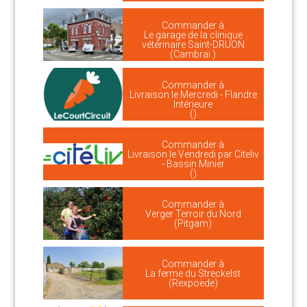
Commander à
Le garage de la clinique
vétérinaire Saint-DRUON
(Cambrai )
Commander à
Livraison le Mercredi - Flandre
Intérieure
()
Commander à
Livraison le Vendredi par Citeliv
- Bassin Minier
()
Commander à
Verger Terroir du Nord
(Pitgam)
Commander à
La ferme du Streckelst
(Rexpoëde)