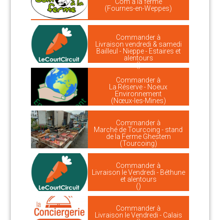
Com à la ferme
(Fournes-en-Weppes)
Commander à
Livraison vendredi & samedi
Bailleul - Nieppe - Estaires et
alentours
()
Commander à
La Réserve - Noeux
Environnement
(Nœux-les-Mines)
Commander à
Marché de Tourcoing - stand
de la Ferme Ghestem
(Tourcoing)
Commander à
Livraison le Vendredi - Béthune
et alentours
()
Commander à
Livraison le Vendredi - Calais