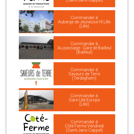
(Saint-Jans-Cappel)
Commander à
Auberge de Jeunesse HI Lille
(Lille)
Commander à
Au passage - Gare de Bailleul
(Bailleul)
Commander à
Saveurs de Terre
(Terdeghem)
Commander à
Gare Lille Europe
(Lille)
Commander à
Côté Ferme Vendredi
(Saint-Jans-Cappel)