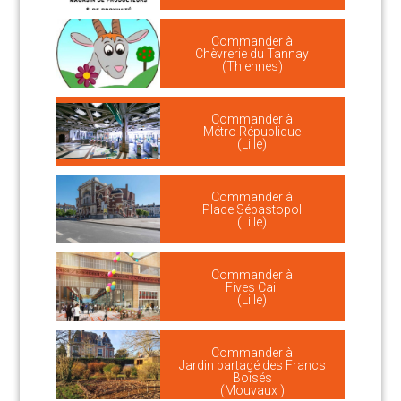
Commander à
Chèvrerie du Tannay
(Thiennes)
Commander à
Métro République
(Lille)
Commander à
Place Sébastopol
(Lille)
Commander à
Fives Cail
(Lille)
Commander à
Jardin partagé des Francs
Boisés
(Mouvaux )