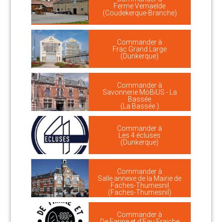
Ferme Vernaelde
(Coudekerque-Branche)
Commander à
Frac Grand Large
(Dunkerque)
Commander à
Savonnerie MöBiUS - La
Bassée
(La Bassée )
Commander à
Les 4 écluses
(Dunkerque)
Commander à
Salle annexe de la Mairie de
Faches-Thumesnil
(Faches-Thumesnil)
Commander à
De Farine et d'Eau Fraiche