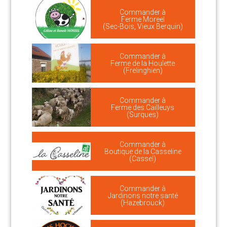
Commander à
Ferme Moreel
(Sec-Bois, Vieux Berquin)
Commander à
Ferme de la Houlette
(Frelinghien)
Commander à
Ferme des Cailleuys
(Surques)
Commander à
Boutique de la Casseline
(Cassel)
Commander à
Jardinons notre santé
(Hazebrouck)