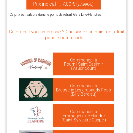
Prix indicatif : 7,00 € (
)
27.99€/L
Ce prix est valable dans le point de retrait Gare Lille-Flandres
Ce produit vous intéresse ? Choisissez un point de retrait
pour le commander...
Commander à
Fournil Saint Casimir
(Vaudricourt)
Commander à
Brasserie Les crapauds Fous
(Billy-Berclau)
Commander à
Fromagerie de Flandre
(Saint-Sylvestre-Cappel)