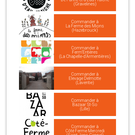
(Gravelines)
Commander à
La Ferme des Mions
(Hazebrouck)
Commander à
Ferm'Entières
(La Chapelle-d'Armentières)
Commander à
Elevage Delmotte
(Laventie)
Commander à
Bazaar St-So
(Lille)
Commander à
Côté Ferme Mercredi