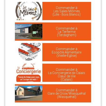
Commander à
Les Sales Mômes
(Lille - Bois Blancs)
Commander à
La Terferme
(Terdeghem)
Commander à
Ecopôle Alimentaire
(Vieille-Église)
Commander à
La Conciergerie de Calais
Cœur de Vie
(Calais)
Commander à
Gare de Croix/Wasquehal
(Wasquehal)