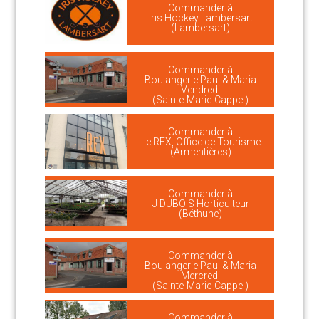
Commander à
Iris Hockey Lambersart
(Lambersart)
Commander à
Boulangerie Paul & Maria
Vendredi
(Sainte-Marie-Cappel)
Commander à
Le REX, Office de Tourisme
(Armentières)
Commander à
J DUBOIS Horticulteur
(Béthune)
Commander à
Boulangerie Paul & Maria
Mercredi
(Sainte-Marie-Cappel)
Commander à