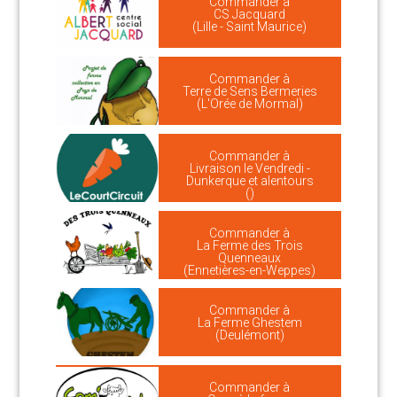
Commander à
CS Jacquard
(Lille - Saint Maurice)
Commander à
Terre de Sens Bermeries
(L'Orée de Mormal)
Commander à
Livraison le Vendredi -
Dunkerque et alentours
()
Commander à
La Ferme des Trois
Quenneaux
(Ennetières-en-Weppes)
Commander à
La Ferme Ghestem
(Deulémont)
Commander à