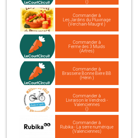
()
Commander à
Les Jardins du Pluvinage
(Verchain-Maugré )
Commander à
Ferme des 3 Muids
(Artres)
Commander à
Brasserie Bonne Bière BB
(Hérin )
Commander à
Livraison le Vendredi -
Valenciennes
()
Commander à
Rubika - La serre numérique
(Valenciennes)