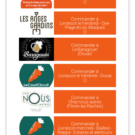
()
Commander à
Livraison le Vendredi - Oye-
Plage et Les Attaques
()
Commander à
Le Baragouin
(Douai)
Commander à
Livraison le Vendredi - Douai
()
Commander à
Chez nous autres
(Flines-lez-Raches)
Commander à
Livraison mercredi - Bailleul -
Nieppe - Estaires et alentours