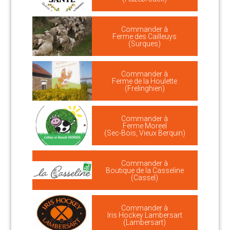
Commander à
Ferme des Cailleuys
(Surques)
Commander à
Ferme de la Houlette
(Frelinghien)
Commander à
Ferme Moreel
(Sec-Bois, Vieux Berquin)
Commander à
Boutique de la Casseline
(Cassel)
Commander à
Iris Hockey Lambersart
(Lambersart)