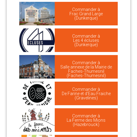
Commander à
Frac Grand Large
(Dunkerque)
Commander à
Les 4 écluses
(Dunkerque)
Commander à
Salle annexe de la Mairie de
Faches-Thumesnil
(Faches-Thumesnil)
Commander à
De Farine et d'Eau Fraiche
(Gravelines)
Commander à
La Ferme des Mions
(Hazebrouck)