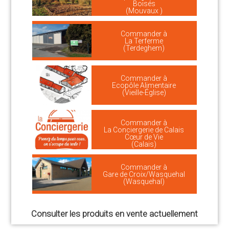
Boisés
(Mouvaux )
Commander à
La Terferme
(Terdeghem)
Commander à
Ecopôle Alimentaire
(Vieille-Église)
Commander à
La Conciergerie de Calais
Cœur de Vie
(Calais)
Commander à
Gare de Croix/Wasquehal
(Wasquehal)
Consulter les produits en vente actuellement