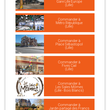
Gare Lille Europe
(Lille)
Commander à
Métro République
(Lille)
Commander à
Place Sébastopol
(Lille)
Commander à
Fives Cail
(Lille)
Commander à
Les Sales Mômes
(Lille - Bois Blancs)
Commander à
Jardin partagé des Francs