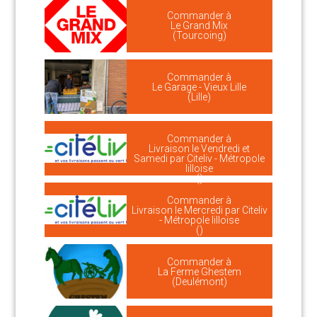
Commander à
Le Grand Mix
(Tourcoing)
Commander à
Le Garage - Vieux Lille
(Lille)
Commander à
Livraison le Vendredi et
Samedi par Citeliv - Métropole
lilloise
()
Commander à
Livraison le Mercredi par Citeliv
- Métropole lilloise
()
Commander à
La Ferme Ghestem
(Deulémont)