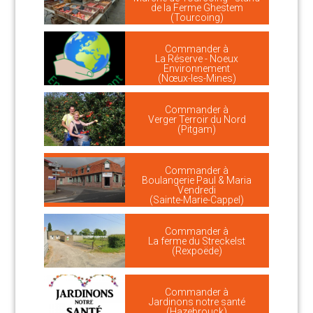
de la Ferme Ghestem
(Tourcoing)
Commander à
La Réserve - Noeux
Environnement
(Nœux-les-Mines)
Commander à
Verger Terroir du Nord
(Pitgam)
Commander à
Boulangerie Paul & Maria
Vendredi
(Sainte-Marie-Cappel)
Commander à
La ferme du Streckelst
(Rexpoëde)
Commander à
Jardinons notre santé
(Hazebrouck)