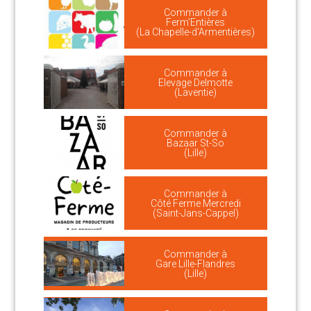
Commander à
Ferm'Entières
(La Chapelle-d'Armentières)
Commander à
Elevage Delmotte
(Laventie)
Commander à
Bazaar St-So
(Lille)
Commander à
Côté Ferme Mercredi
(Saint-Jans-Cappel)
Commander à
Gare Lille-Flandres
(Lille)