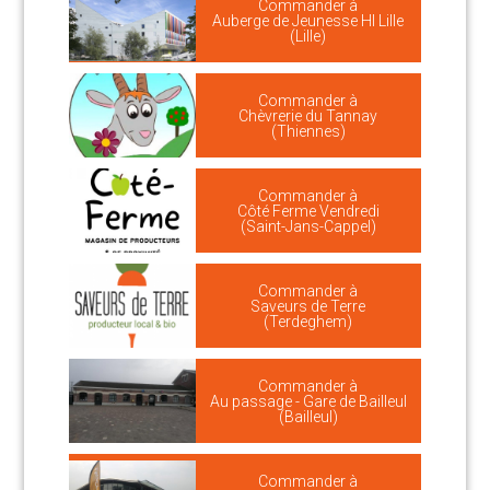
Commander à
Auberge de Jeunesse HI Lille
(Lille)
Commander à
Chèvrerie du Tannay
(Thiennes)
Commander à
Côté Ferme Vendredi
(Saint-Jans-Cappel)
Commander à
Saveurs de Terre
(Terdeghem)
Commander à
Au passage - Gare de Bailleul
(Bailleul)
Commander à