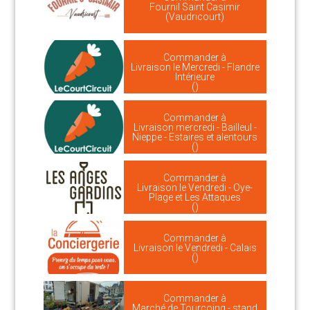
Fournil Saint Casimir
(Vaudricourt)
Commander à
Livraison le Mercredi - Flandre
Intérieure
()
Commander à
Livraison mercredi - Bailleul -
Nieppe - Estaires et alentours
()
Commander à
Livraison le Vendredi - Oye-
Plage et Les Attaques
()
Commander à
Livraison le Vendredi - Calais
()
Commander à
Marché de Tourcoing - stand