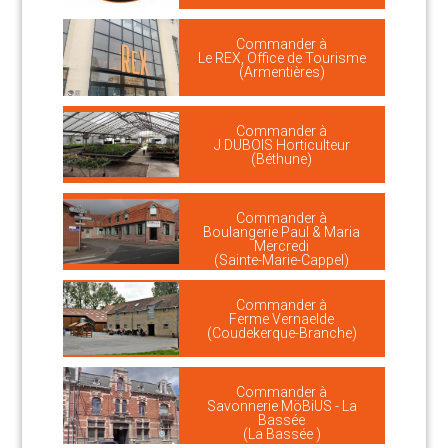
Commander à
Le REX, Office de Tourisme
(Armentières)
Commander à
J DUBOIS Horticulteur
(Béthune)
Commander à
Boulangerie Paul & Maria
Mercredi
(Sainte-Marie-Cappel)
Commander à
Ferme Vernaelde
(Coudekerque-Branche)
Commander à
Savonnerie MöBiUS - La
Bassée
(La Bassée )