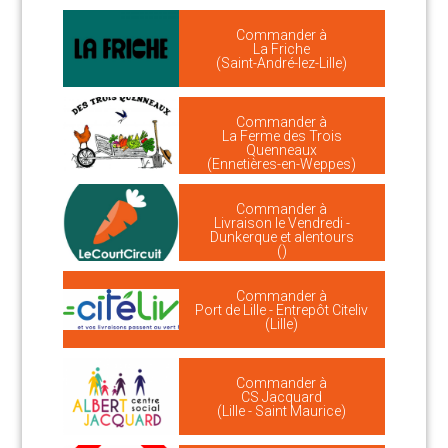
Commander à
La Friche
(Saint-André-lez-Lille)
Commander à
La Ferme des Trois
Quenneaux
(Ennetières-en-Weppes)
Commander à
Livraison le Vendredi -
Dunkerque et alentours
()
Commander à
Port de Lille - Entrepôt Citeliv
(Lille)
Commander à
CS Jacquard
(Lille - Saint Maurice)