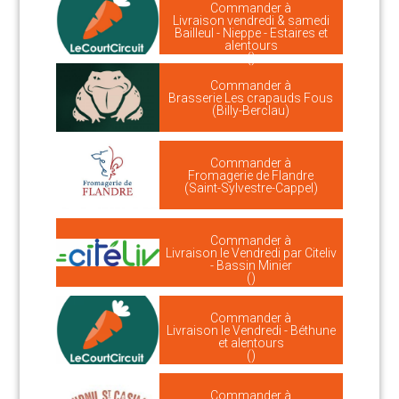
Commander à
Livraison vendredi & samedi
Bailleul - Nieppe - Estaires et
alentours
()
Commander à
Brasserie Les crapauds Fous
(Billy-Berclau)
Commander à
Fromagerie de Flandre
(Saint-Sylvestre-Cappel)
Commander à
Livraison le Vendredi par Citeliv
- Bassin Minier
()
Commander à
Livraison le Vendredi - Béthune
et alentours
()
Commander à