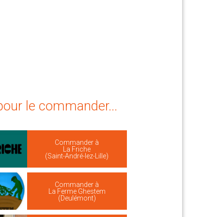
 pour le commander...
Commander à
La Friche
(Saint-André-lez-Lille)
Commander à
La Ferme Ghestem
(Deulémont)