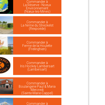
Commander à
La Réserve - Noeux
Environnement
(Nœux-les-Mines)
Commander à
La ferme du Streckelst
(Rexpoëde)
Commander à
Ferme de la Houlette
(Frelinghien)
Commander à
Iris Hockey Lambersart
(Lambersart)
Commander à
Boulangerie Paul & Maria
Mercredi
(Sainte-Marie-Cappel)
Commander à