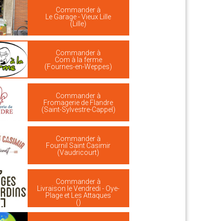
Commander à
Le Garage - Vieux Lille
(Lille)
Commander à
Com à la ferme
(Fournes-en-Weppes)
Commander à
Fromagerie de Flandre
(Saint-Sylvestre-Cappel)
Commander à
Fournil Saint Casimir
(Vaudricourt)
Commander à
Livraison le Vendredi - Oye-
Plage et Les Attaques
()