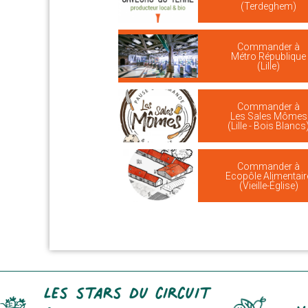
(Terdeghem)
Commander à
Métro République
(Lille)
Commander à
Les Sales Mômes
(Lille - Bois Blancs
Commander à
Ecopôle Alimentair
(Vieille-Église)
Les stars du circuit
Y