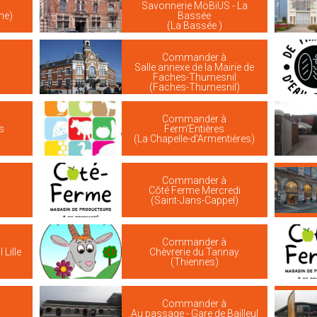
Savonnerie MöBiUS - La
he)
Bassée
(La Bassée )
Commander à
Salle annexe de la Mairie de
Faches-Thumesnil
(Faches-Thumesnil)
Commander à
s
Ferm'Entières
(La Chapelle-d'Armentières)
Commander à
Côté Ferme Mercredi
(Saint-Jans-Cappel)
Commander à
Lille
Chèvrerie du Tannay
(Thiennes)
Commander à
Au passage - Gare de Bailleul