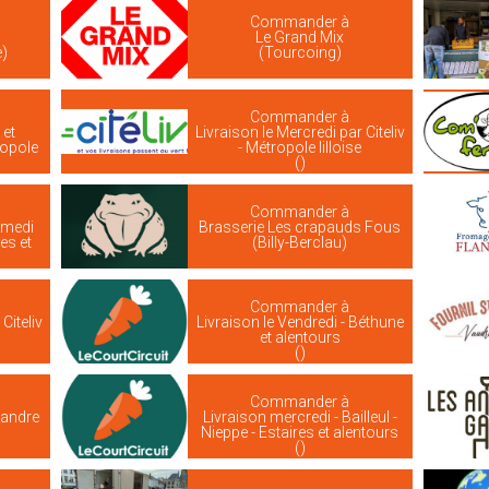
Commander à
Le Grand Mix
e)
(Tourcoing)
Commander à
 et
Livraison le Mercredi par Citeliv
ropole
- Métropole lilloise
()
Commander à
amedi
Brasserie Les crapauds Fous
res et
(Billy-Berclau)
Commander à
Citeliv
Livraison le Vendredi - Béthune
et alentours
()
Commander à
landre
Livraison mercredi - Bailleul -
Nieppe - Estaires et alentours
()