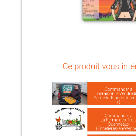
Ce produit vous inté
Commander à
Livraison le Vendredi
Samedi - Flandre Intér
()
Commander à
La Ferme des Troi
Quenneaux
(Ennetières-en-Wepp