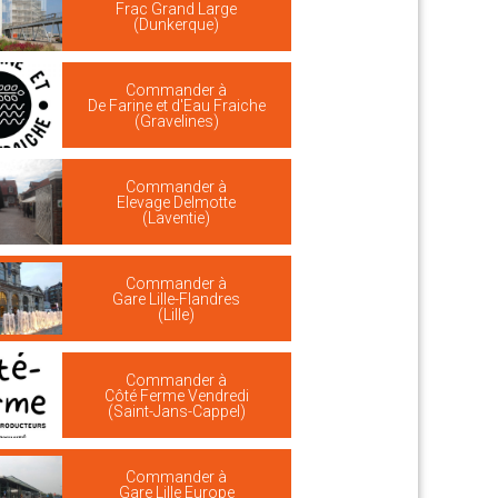
Frac Grand Large
(Dunkerque)
Commander à
De Farine et d'Eau Fraiche
(Gravelines)
Commander à
Elevage Delmotte
(Laventie)
Commander à
Gare Lille-Flandres
(Lille)
Commander à
Côté Ferme Vendredi
(Saint-Jans-Cappel)
Commander à
Gare Lille Europe