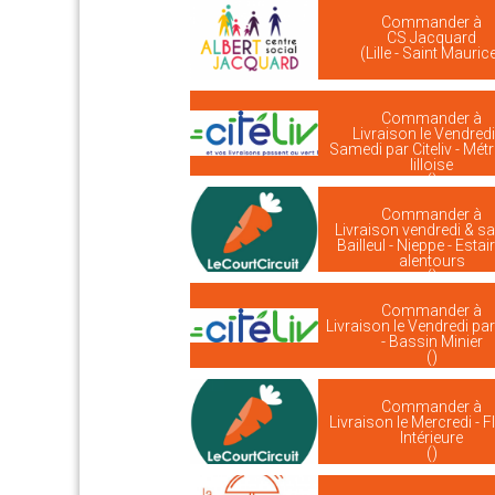
Commander à
CS Jacquard
(Lille - Saint Mauric
Commander à
Livraison le Vendredi
Samedi par Citeliv - Mét
lilloise
()
Commander à
Livraison vendredi & s
Bailleul - Nieppe - Estai
alentours
()
Commander à
Livraison le Vendredi par 
- Bassin Minier
()
Commander à
Livraison le Mercredi - F
Intérieure
()