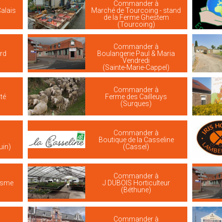
Commander à
Calais
Marché de Tourcoing - stand
de la Ferme Ghestem
(Tourcoing)
Commander à
rd
Boulangerie Paul & Maria
Vendredi
(Sainte-Marie-Cappel)
Commander à
té
Ferme des Cailleuys
(Surques)
Commander à
Boutique de la Casseline
uin)
(Cassel)
Commander à
risme
J DUBOIS Horticulteur
(Béthune)
Commander à