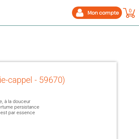
0
Mon compte
ie-cappel - 59670)
e, à la douceur
ertume persistance
le est par essence