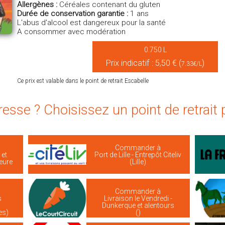
Allergènes :
Céréales contenant du gluten
Durée de conservation garantie :
1 ans
L'abus d'alcool est dangereux pour la santé
A consommer avec modération
0.750 L
Prix indicatif : 5,50 € (
)
7.33€/L
Ce prix est valable dans le point de retrait Escabelle
resse ? Choisissez un point de retrait
Commander à
 et
Port de Lille - Entrepôt Citeliv
ieure
(Lille)
Commander à
s
Livraison le Vendredi -
Dunkerque et alentours
es)
()