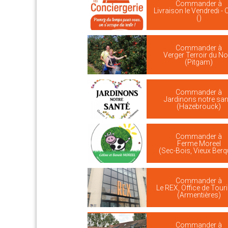
Commander à
Livraison le Vendredi - 
()
Commander à
Verger Terroir du No
(Pitgam)
Commander à
Jardinons notre san
(Hazebrouck)
Commander à
Ferme Moreel
(Sec-Bois, Vieux Berq
Commander à
Le REX, Office de Tou
(Armentières)
Commander à