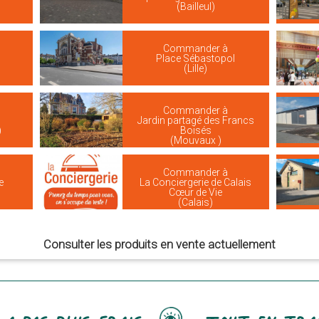
(Bailleul)
Commander à
Place Sébastopol
(Lille)
Commander à
Jardin partagé des Francs
)
Boisés
(Mouvaux )
Commander à
e
La Conciergerie de Calais
Cœur de Vie
(Calais)
Consulter les produits en vente actuellement
 a pas plus frais
Tout en tra