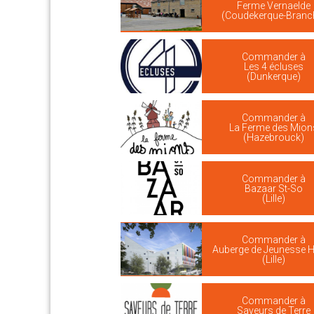
Ferme Vernaelde
(Coudekerque-Branc
Commander à
Les 4 écluses
(Dunkerque)
Commander à
La Ferme des Mion
(Hazebrouck)
Commander à
Bazaar St-So
(Lille)
Commander à
Auberge de Jeunesse HI 
(Lille)
Commander à
Saveurs de Terre