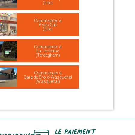
(Lille)
Commander à
Fives Cail
(Lille)
Commander à
La Terferme
(Terdeghem)
Commander à
Gare de Croix/Wasquehal
(Wasquehal)
Le paiement
nsparence