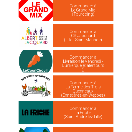
Commander à
Le Grand Mix
(Tourcoing)
Commander à
CS Jacquard
(Lille - Saint Maurice)
Commander à
Livraison le Vendredi -
Dunkerque et alentours
()
Commander à
La Ferme des Trois
Quenneaux
(Ennetières-en-Weppes)
Commander à
La Friche
(Saint-André-lez-Lille)