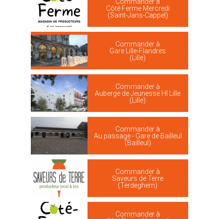
Commander à
Côté Ferme Mercredi
(Saint-Jans-Cappel)
Commander à
Gare Lille-Flandres
(Lille)
Commander à
Auberge de Jeunesse HI Lille
(Lille)
Commander à
Au passage - Gare de Bailleul
(Bailleul)
Commander à
Saveurs de Terre
(Terdeghem)
Commander à