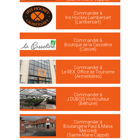
Commander à
Iris Hockey Lambersart
(Lambersart)
Commander à
Boutique de la Casseline
(Cassel)
Commander à
Le REX, Office de Tourisme
(Armentières)
Commander à
J DUBOIS Horticulteur
(Béthune)
Commander à
Boulangerie Paul & Maria
Mercredi
(Sainte-Marie-Cappel)