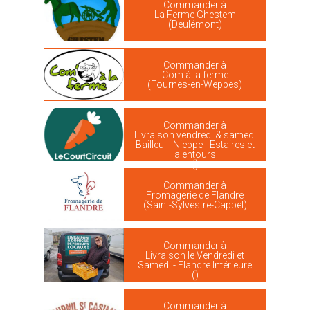
Commander à
La Ferme Ghestem
(Deulémont)
Commander à
Com à la ferme
(Fournes-en-Weppes)
Commander à
Livraison vendredi & samedi
Bailleul - Nieppe - Estaires et
alentours
()
Commander à
Fromagerie de Flandre
(Saint-Sylvestre-Cappel)
Commander à
Livraison le Vendredi et
Samedi - Flandre Intérieure
()
Commander à