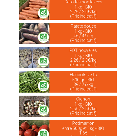
Carottes non lavées
1 kg - BIO
2.2€ / 2.6€/kg
(Prix indicatif)
Patate douce
1 kg - BIO
4€ / 4€/kg
(Prix indicatif)
PDT nouvelles
1 kg - BIO
2.2€ / 2.3€/kg
(Prix indicatif)
Haricots verts
500 gr - BIO
3€ / 7€/kg
(Prix indicatif)
Oignon
1 kg - BIO
2.5€ / 2.5€/kg
(Prix indicatif)
Potimarron
entre 500g et 1kg - BIO
1.6€