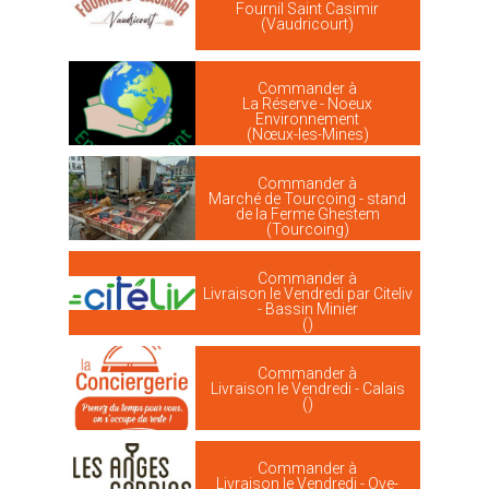
Fournil Saint Casimir
(Vaudricourt)
Commander à
La Réserve - Noeux
Environnement
(Nœux-les-Mines)
Commander à
Marché de Tourcoing - stand
de la Ferme Ghestem
(Tourcoing)
Commander à
Livraison le Vendredi par Citeliv
- Bassin Minier
()
Commander à
Livraison le Vendredi - Calais
()
Commander à
Livraison le Vendredi - Oye-