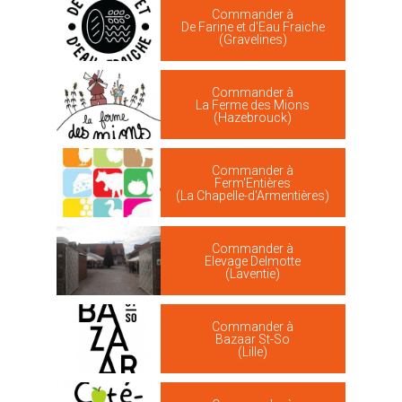
Commander à
De Farine et d'Eau Fraiche
(Gravelines)
Commander à
La Ferme des Mions
(Hazebrouck)
Commander à
Ferm'Entières
(La Chapelle-d'Armentières)
Commander à
Elevage Delmotte
(Laventie)
Commander à
Bazaar St-So
(Lille)