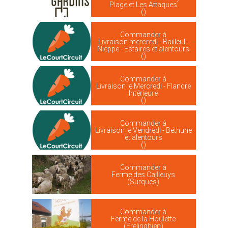
Plage et Les Attaques
()
Commander à
Livraison mercredi - Bailleul -
Nieppe - Estaires et alentours
()
Commander à
Livraison le Mercredi - Flandre
Intérieure
()
Commander à
Livraison le Vendredi - Béthune
et alentours
()
Commander à
Ferme des Cailleuys
(Surques)
Commander à
Ferme de la Houlette
(Frelinghien)