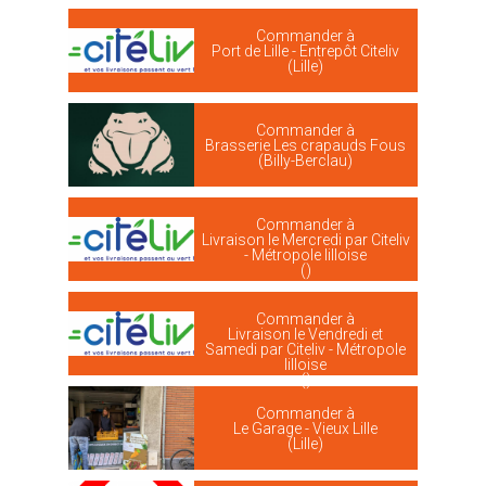
Commander à
Port de Lille - Entrepôt Citeliv
(Lille)
Commander à
Brasserie Les crapauds Fous
(Billy-Berclau)
Commander à
Livraison le Mercredi par Citeliv
- Métropole lilloise
()
Commander à
Livraison le Vendredi et
Samedi par Citeliv - Métropole
lilloise
()
Commander à
Le Garage - Vieux Lille
(Lille)