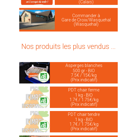
(Calais)
Commander à
Gare de Croix/Wasquehal
(Wasquehal)
Nos produits les plus vendus ...
Asperges blanches
500 gr - BIO
7.5€ / 15€/kg
(Prix indicatif)
PDT chair ferme
1 kg - BIO
1.7€ / 1.75€/kg
(Prix indicatif)
PDT chair tendre
1 kg - BIO
1.7€ / 1.75€/kg
(Prix indicatif)