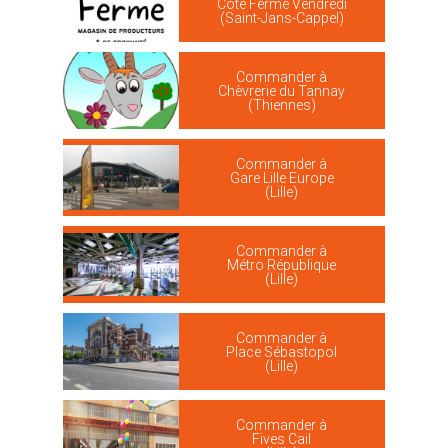
Côté Ferme Vendredi
(Saint-Jans-Cappel)
Commander à
Chèvrerie du Tannay
(Thiennes)
Commander à
Gare Lille Europe
(Lille)
Commander à
Métro République
(Lille)
Commander à
Place Sébastopol
(Lille)
Commander à
Fives Cail