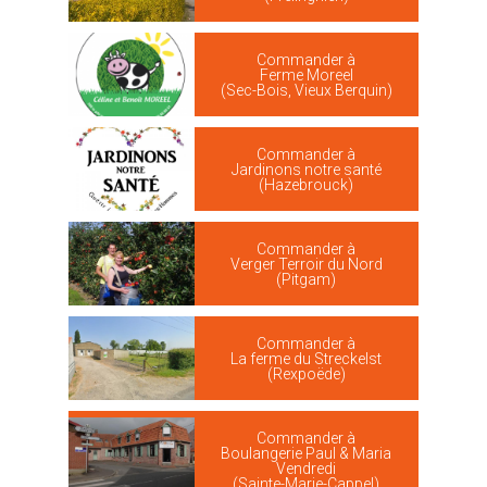
Commander à
Ferme Moreel
(Sec-Bois, Vieux Berquin)
Commander à
Jardinons notre santé
(Hazebrouck)
Commander à
Verger Terroir du Nord
(Pitgam)
Commander à
La ferme du Streckelst
(Rexpoëde)
Commander à
Boulangerie Paul & Maria
Vendredi
(Sainte-Marie-Cappel)