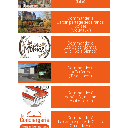
(Lille)
Commander à
Jardin partagé des Francs
Boisés
(Mouvaux )
Commander à
Les Sales Mômes
(Lille - Bois Blancs)
Commander à
La Terferme
(Terdeghem)
Commander à
Ecopôle Alimentaire
(Vieille-Église)
Commander à
La Conciergerie de Calais
Cœur de Vie