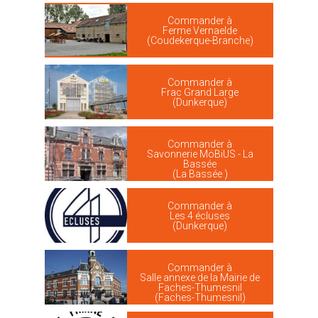
Commander à
Ferme Vernaelde
(Coudekerque-Branche)
Commander à
Frac Grand Large
(Dunkerque)
Commander à
Savonnerie MöBiUS - La
Bassée
(La Bassée )
Commander à
Les 4 écluses
(Dunkerque)
Commander à
Salle annexe de la Mairie de
Faches-Thumesnil
(Faches-Thumesnil)