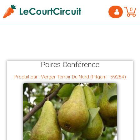
0
Poires Conférence
Produit par : Verger Terroir Du Nord (Pitgam - 59284)