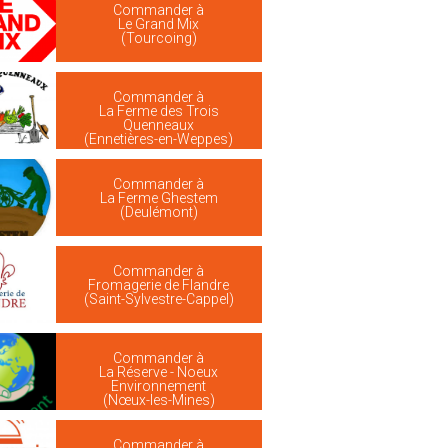
Commander à
Le Grand Mix
(Tourcoing)
Commander à
La Ferme des Trois
Quenneaux
(Ennetières-en-Weppes)
Commander à
La Ferme Ghestem
(Deulémont)
Commander à
Fromagerie de Flandre
(Saint-Sylvestre-Cappel)
Commander à
La Réserve - Noeux
Environnement
(Nœux-les-Mines)
Commander à