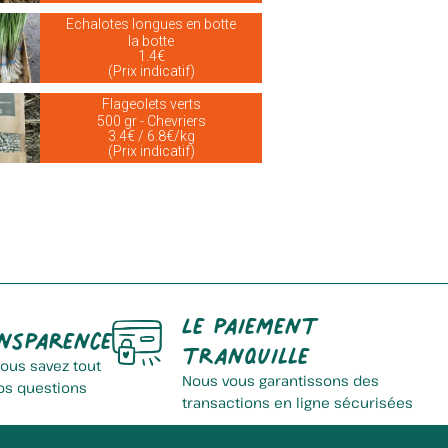
Echalotes longues en botte
la botte
1.4€
(Prix indicatif)
Flageolets verts
500 gr - Chevriers
3.4€ / 6.8€/kg
(Prix indicatif)
Le paiement
nsparence
tranquille
vous savez tout
Nous vous garantissons des
os questions
transactions en ligne sécurisées