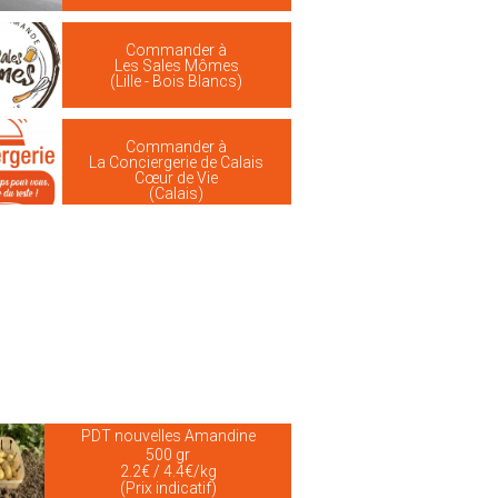
Commander à
Les Sales Mômes
(Lille - Bois Blancs)
Commander à
La Conciergerie de Calais
Cœur de Vie
(Calais)
PDT nouvelles Amandine
500 gr
2.2€ / 4.4€/kg
(Prix indicatif)