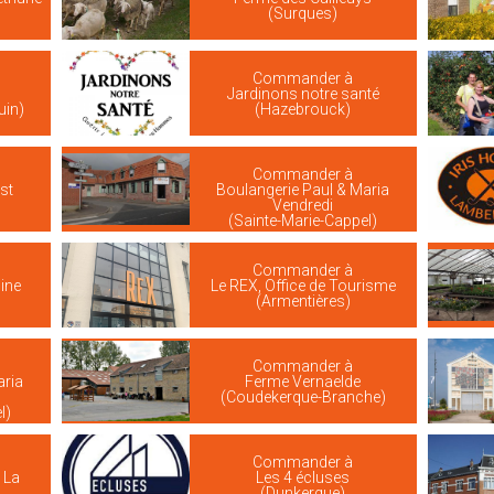
(Surques)
Commander à
Jardinons notre santé
uin)
(Hazebrouck)
Commander à
st
Boulangerie Paul & Maria
Vendredi
(Sainte-Marie-Cappel)
Commander à
ine
Le REX, Office de Tourisme
(Armentières)
Commander à
aria
Ferme Vernaelde
(Coudekerque-Branche)
l)
Commander à
 La
Les 4 écluses
(Dunkerque)