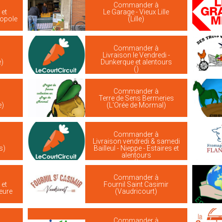
Commander à
 et
Le Garage - Vieux Lille
ropole
(Lille)
Commander à
Livraison le Vendredi -
e)
Dunkerque et alentours
()
Commander à
Terre de Sens Bermeries
e)
(L'Orée de Mormal)
Commander à
Livraison vendredi & samedi
s)
Bailleul - Nieppe - Estaires et
alentours
()
Commander à
 et
Fournil Saint Casimir
ieure
(Vaudricourt)
Commander à