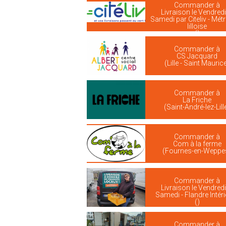
Commander à
Livraison le Vendredi
Samedi par Citeliv - Mét
lilloise
()
Commander à
CS Jacquard
(Lille - Saint Mauric
Commander à
La Friche
(Saint-André-lez-Lill
Commander à
Com à la ferme
(Fournes-en-Weppe
Commander à
Livraison le Vendredi
Samedi - Flandre Intér
()
Commander à