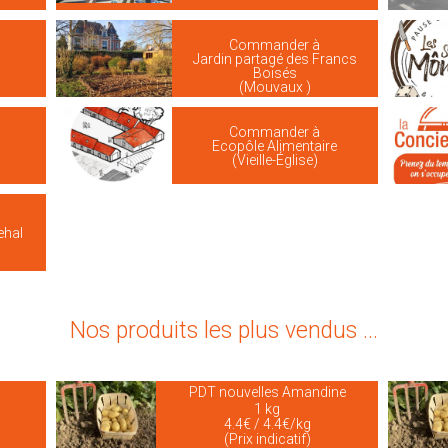
Commander à
Jardin partagé des Francs
Boisés
(Mouvaux )
Commander à
Ecopôle Alimentaire
(Vieille-Église)
ehal
Nos produits les plus vendus ...
PDT nouvelles Amandine
1 kg
4.4€ / 4.4€/kg
(Prix indicatif)