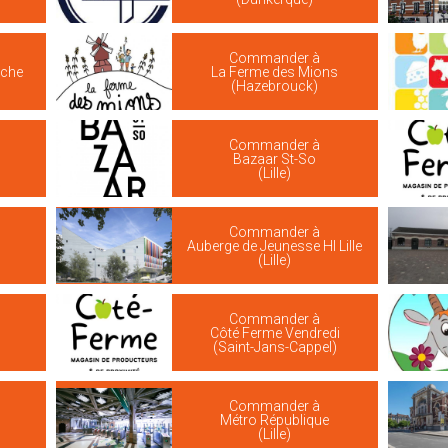
Commander à
iche
La Ferme des Mions
(Hazebrouck)
Commander à
Bazaar St-So
(Lille)
Commander à
s
Auberge de Jeunesse HI Lille
(Lille)
Commander à
Côté Ferme Vendredi
(Saint-Jans-Cappel)
Commander à
Métro République
(Lille)