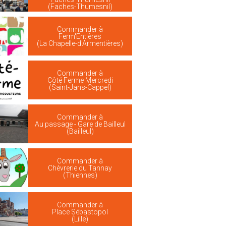
(Faches-Thumesnil)
Commander à
Ferm'Entières
(La Chapelle-d'Armentières)
Commander à
Côté Ferme Mercredi
(Saint-Jans-Cappel)
Commander à
Au passage - Gare de Bailleul
(Bailleul)
Commander à
Chèvrerie du Tannay
(Thiennes)
Commander à
Place Sébastopol
(Lille)