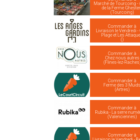
Marché de Tourcoing - 
de la Ferme Ghest
(Tourcoing)
Commander à
Livraison le Vendredi -
Plage et Les Attaqu
()
Commander à
Chez nous autres
(Flines-lez-Raches
Commander à
Ferme des 3 Muid
(Artres)
Commander à
Rubika - La serre numé
(Valenciennes)
Commander à
Livraison le Vendredi - 