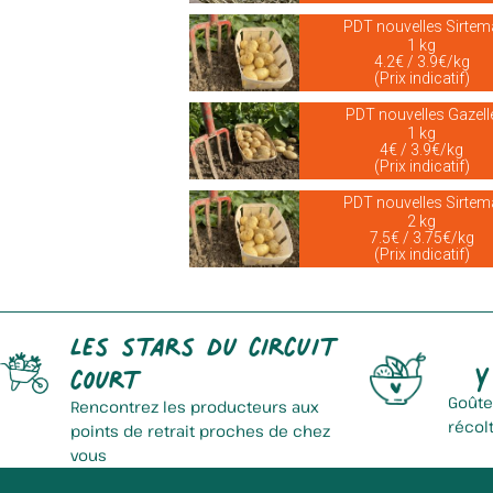
PDT nouvelles Sirtem
1 kg
4.2€ / 3.9€/kg
(Prix indicatif)
PDT nouvelles Gazell
1 kg
4€ / 3.9€/kg
(Prix indicatif)
PDT nouvelles Sirtem
2 kg
7.5€ / 3.75€/kg
(Prix indicatif)
Les stars du circuit
Y
court
Goûte
Rencontrez les producteurs aux
récol
points de retrait proches de chez
vous