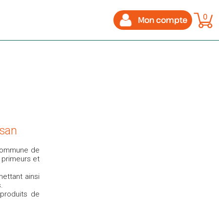
0
Mon compte
isan
 commune de
 primeurs et
ettant ainsi
.
produits de