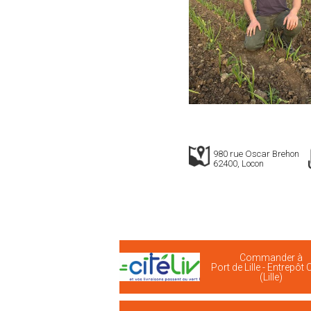
980 rue Oscar Brehon
62400, Locon
Commander à
Port de Lille - Entrepôt C
(Lille)