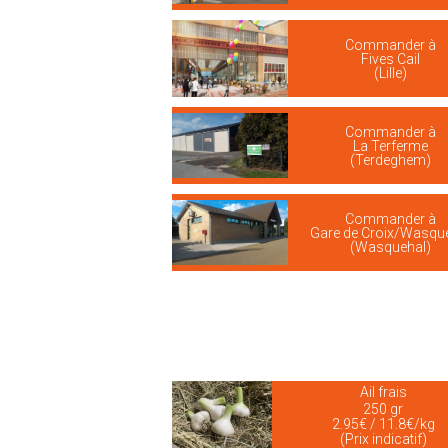
Commander à
Fives Cail
(Lille)
Commander à
La Terferme
(Terdeghem)
Commander à
Gare de Croix/Wasqu
(Wasquehal)
Ail frais
250 gr
2.95€ / 11.8€/kg
(Prix indicatif)