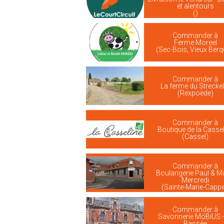
et alentours
()
Commander à
Ferme Moreel
(Sec-Bois, Vieux Berq
Commander à
La ferme du Streckel
(Rexpoëde)
Commander à
Boutique de la Cassel
(Cassel)
Commander à
Boulangerie Paul & M
Mercredi
(Sainte-Marie-Cappe
Commander à
Savonnerie MöBiUS -
Bassée