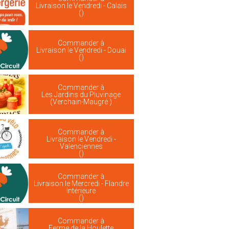
Livraison le Vendredi - Calais
()
Commander à
Livraison le Vendredi - Douai
()
Commander à
Les Jardins du Pluvinage
(Verchain-Maugré )
Commander à
Livraison le Vendredi -
Valenciennes
()
Commander à
Livraison le Mercredi - Flandre
Intérieure
()
Commander à
Ferme de la Houlette