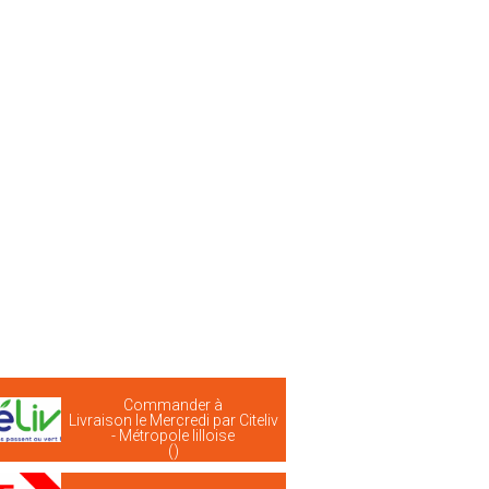
Commander à
Livraison le Mercredi par Citeliv
- Métropole lilloise
()