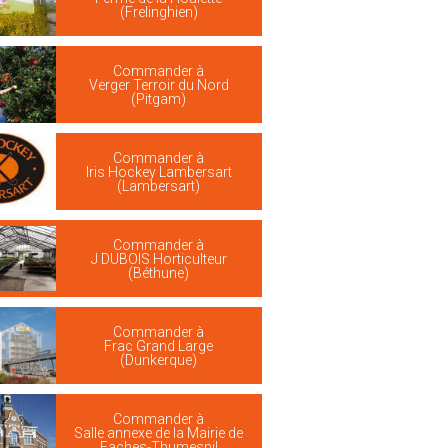
(Frelinghien)
Commander à
Verger Terroir du Nord
(Pitgam)
Commander à
Iris Hockey Lambersart
(Lambersart)
Commander à
J DUBOIS Horticulteur
(Béthune)
Commander à
Frac Grand Large
(Dunkerque)
Commander à
Salle annexe de la Mairie de
Faches-Thumesnil