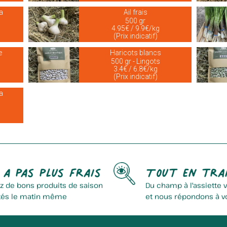
a
Ail frais
500 gr
4.95€ / 9.9€/kg
(Prix indicatif)
e
Haricots blancs
500 gr - Lingots
3.4€ / 6.8€/kg
(Prix indicatif)
a
 a pas plus frais
Tout en tra
z de bons produits de saison
Du champ à l'assiette 
tés le matin même
et nous répondons à v