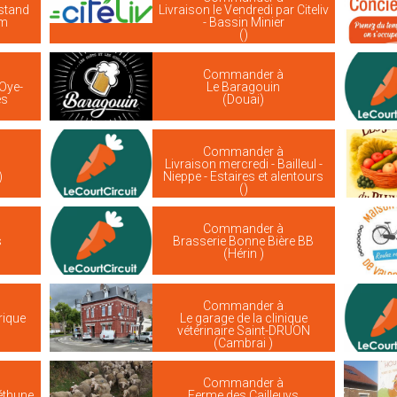
stand
Livraison le Vendredi par Citeliv
em
- Bassin Minier
()
Commander à
 Oye-
Le Baragouin
es
(Douai)
Commander à
Livraison mercredi - Bailleul -
)
Nieppe - Estaires et alentours
()
Commander à
s
Brasserie Bonne Bière BB
(Hérin )
Commander à
rique
Le garage de la clinique
vétérinaire Saint-DRUON
(Cambrai )
Commander à
Béthune
Ferme des Cailleuys