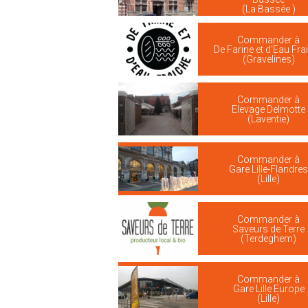
(La Bassée )
Commander à
De Farine et d'Eau Fra
(Gravelines)
Commander à
Elevage Delmotte
(Laventie)
Commander à
Gare Lille-Flandre
(Lille)
Commander à
Saveurs de Terre
(Terdeghem)
Commander à
Gare Lille Europe
(Lille)