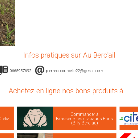
Infos pratiques sur Au Berc'ail
0665957692
pierredecourcelle22@gmail.com
Achetez en ligne nos bons produits à ...
Commander à
iteliv
Brasserie Les crapauds Fous
(Billy-Berclau)