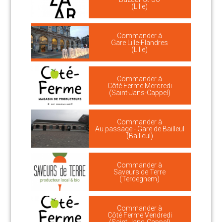
(Lille)
Commander à
Gare Lille-Flandres
(Lille)
Commander à
Côté Ferme Mercredi
(Saint-Jans-Cappel)
Commander à
Au passage - Gare de Bailleul
(Bailleul)
Commander à
Saveurs de Terre
(Terdeghem)
Commander à
Côté Ferme Vendredi