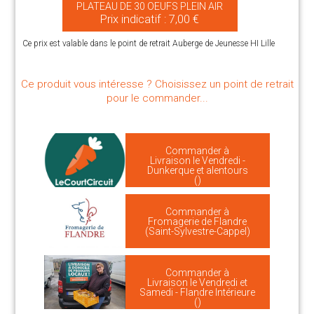
PLATEAU DE 30 OEUFS PLEIN AIR
Prix indicatif : 7,00 €
Ce prix est valable dans le point de retrait Auberge de Jeunesse HI Lille
Ce produit vous intéresse ? Choisissez un point de retrait
pour le commander...
Commander à
Livraison le Vendredi -
Dunkerque et alentours
()
Commander à
Fromagerie de Flandre
(Saint-Sylvestre-Cappel)
Commander à
Livraison le Vendredi et
Samedi - Flandre Intérieure
()