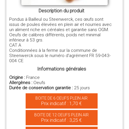
Description du produit
Pondus à Bailleul ou Steenwerck, ces œufs sont
issus de poules élevées en plein air et nourries avec
un aliment riche en céréales et garantie sans OGM.
Oeufs de calibres différents, poids net minimal
inférieur à 53 grs.
CAT A
Conditionnées à la ferme sur la commune de
Steenwerck sous le numéro d’agrément FR 59-043-
004 CE
Informations générales
Origine :
France
Allergènes :
Oeufs
Durée de conservation garantie :
25 jours
BOITE DE 6 OEUFS PLEIN AIR
Prix indicatif : 1,70 €
BOITE DE 12 OEUFS PLEIN AIR
Prix indicatif : 3,25 €