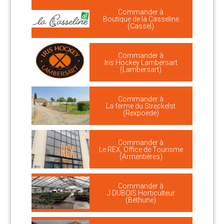
Commander à
Boutique de la Casseline
(Cassel)
Commander à
Iris Hockey Lambersart
(Lambersart)
Commander à
La ferme du Streckelst
(Rexpoëde)
Commander à
Le REX, Office de Tourisme
(Armentières)
Commander à
J DUBOIS Horticulteur
(Béthune)