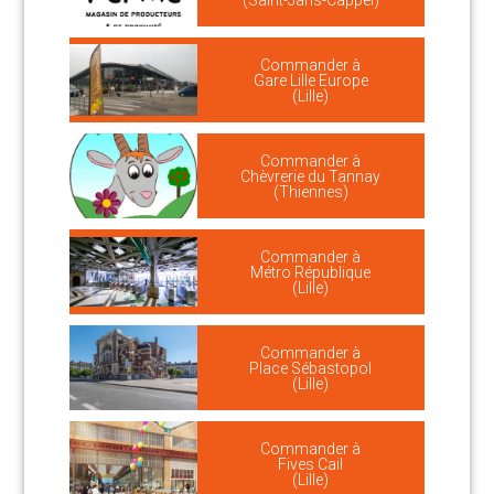
(Saint-Jans-Cappel)
Commander à
Gare Lille Europe
(Lille)
Commander à
Chèvrerie du Tannay
(Thiennes)
Commander à
Métro République
(Lille)
Commander à
Place Sébastopol
(Lille)
Commander à
Fives Cail
(Lille)