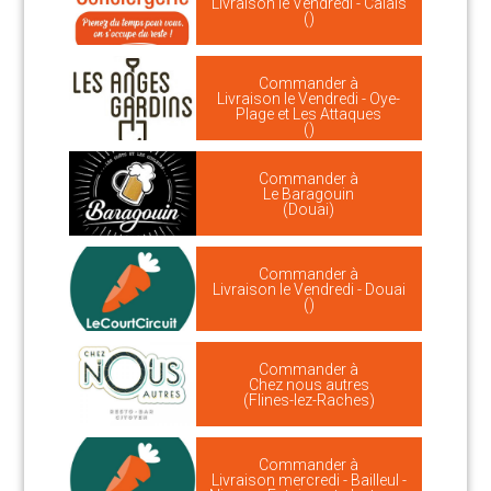
Livraison le Vendredi - Calais
()
Commander à
Livraison le Vendredi - Oye-
Plage et Les Attaques
()
Commander à
Le Baragouin
(Douai)
Commander à
Livraison le Vendredi - Douai
()
Commander à
Chez nous autres
(Flines-lez-Raches)
Commander à
Livraison mercredi - Bailleul -