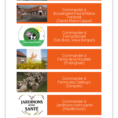
Commander à
Boulangerie Paul & Maria
Vendredi
(Sainte-Marie-Cappel)
Commander à
Ferme Moreel
(Sec-Bois, Vieux Berquin)
Commander à
Ferme de la Houlette
(Frelinghien)
Commander à
Ferme des Cailleuys
(Surques)
Commander à
Jardinons notre santé
(Hazebrouck)