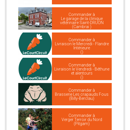
Commander à
Le garage de la clinique
vétérinaire Saint-DRUON
(Cambrai )
Commander à
Livraison le Mercredi - Flandre
Intérieure
()
Commander à
Livraison le Vendredi - Béthune
et alentours
()
Commander à
Brasserie Les crapauds Fous
(Billy-Berclau)
Commander à
Verger Terroir du Nord
(Pitgam)