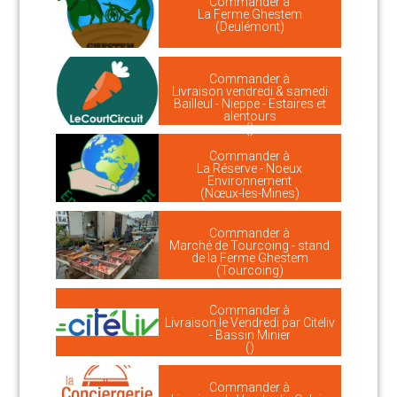
Commander à
La Ferme Ghestem
(Deulémont)
Commander à
Livraison vendredi & samedi
Bailleul - Nieppe - Estaires et
alentours
()
Commander à
La Réserve - Noeux
Environnement
(Nœux-les-Mines)
Commander à
Marché de Tourcoing - stand
de la Ferme Ghestem
(Tourcoing)
Commander à
Livraison le Vendredi par Citeliv
- Bassin Minier
()
Commander à