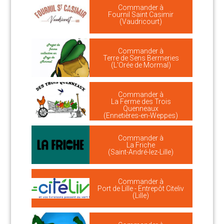
Commander à
Fournil Saint Casimir
(Vaudricourt)
Commander à
Terre de Sens Bermeries
(L'Orée de Mormal)
Commander à
La Ferme des Trois
Quenneaux
(Ennetières-en-Weppes)
Commander à
La Friche
(Saint-André-lez-Lille)
Commander à
Port de Lille - Entrepôt Citeliv
(Lille)