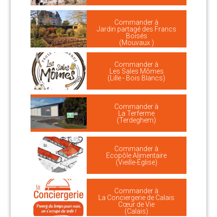
Commander à
Jardin partagé des Francs
Boisés
(Mouvaux )
Commander à
Les Sales Mômes
(Lille - Bois Blancs)
Commander à
La Terferme
(Terdeghem)
Commander à
Ecopôle Alimentaire
(Vieille-Église)
Commander à
La Conciergerie de Calais
Cœur de Vie
(Calais)