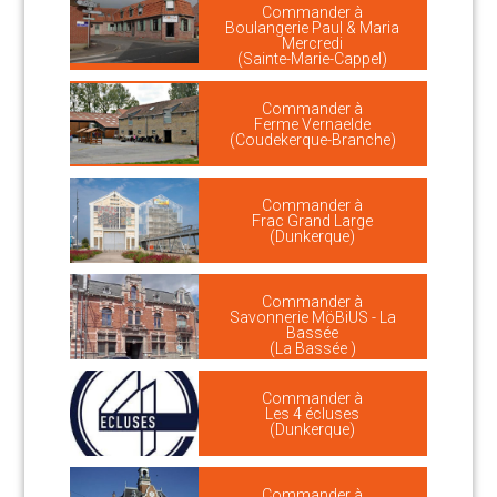
Commander à
Boulangerie Paul & Maria
Mercredi
(Sainte-Marie-Cappel)
Commander à
Ferme Vernaelde
(Coudekerque-Branche)
Commander à
Frac Grand Large
(Dunkerque)
Commander à
Savonnerie MöBiUS - La
Bassée
(La Bassée )
Commander à
Les 4 écluses
(Dunkerque)
Commander à