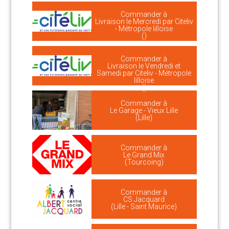
Commander à
Livraison le Mercredi par Citeliv
- Métropole lilloise
()
Commander à
Livraison le Vendredi et
Samedi par Citeliv - Métropole
lilloise
()
Commander à
Le Garage - Vieux Lille
(Lille)
Commander à
Le Grand Mix
(Tourcoing)
Commander à
CS Jacquard
(Lille - Saint Maurice)