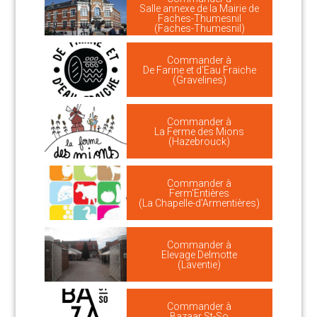
Salle annexe de la Mairie de
Faches-Thumesnil
(Faches-Thumesnil)
Commander à
De Farine et d'Eau Fraiche
(Gravelines)
Commander à
La Ferme des Mions
(Hazebrouck)
Commander à
Ferm'Entières
(La Chapelle-d'Armentières)
Commander à
Elevage Delmotte
(Laventie)
Commander à
Bazaar St-So