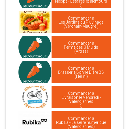
Nieppe - Estaires et alentours
()
Commander à
Les Jardins du Pluvinage
(Verchain-Maugré )
Commander à
Ferme des 3 Muids
(Artres)
Commander à
Brasserie Bonne Bière BB
(Hérin )
Commander à
Livraison le Vendredi -
Valenciennes
()
Commander à
Rubika - La serre numérique
(Valenciennes)