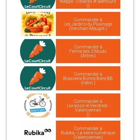
Nieppe - Estaires et alentours
()
Commander à
Les Jardins du Pluvinage
(Verchain-Maugré )
Commander à
Ferme des 3 Muids
(Artres)
Commander à
Brasserie Bonne Bière BB
(Hérin )
Commander à
Livraison le Vendredi -
Valenciennes
()
Commander à
Rubika - La serre numérique
(Valenciennes)