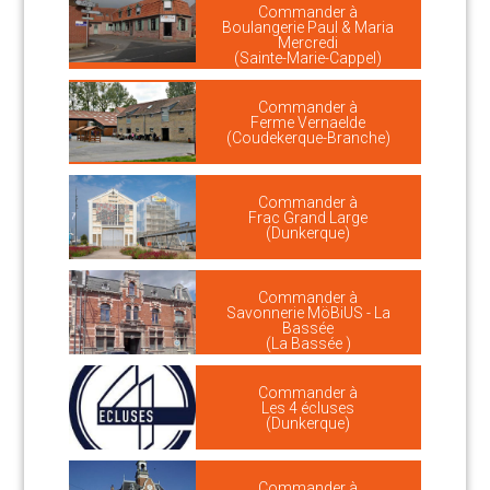
Commander à
Boulangerie Paul & Maria
Mercredi
(Sainte-Marie-Cappel)
Commander à
Ferme Vernaelde
(Coudekerque-Branche)
Commander à
Frac Grand Large
(Dunkerque)
Commander à
Savonnerie MöBiUS - La
Bassée
(La Bassée )
Commander à
Les 4 écluses
(Dunkerque)
Commander à