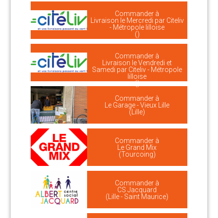
Commander à
Livraison le Mercredi par Citeliv
- Métropole lilloise
()
Commander à
Livraison le Vendredi et
Samedi par Citeliv - Métropole
lilloise
()
Commander à
Le Garage - Vieux Lille
(Lille)
Commander à
Le Grand Mix
(Tourcoing)
Commander à
CS Jacquard
(Lille - Saint Maurice)