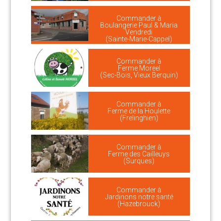
Commander à
Boulangerie Paul & Maria
Vendredi
(Sainte-Marie-Cappel)
Commander à
Ferme Moreel
(Sec-Bois, Vieux Berquin)
Commander à
Ferme de la Houlette
(Frelinghien)
Commander à
Ferme des Cailleuys
(Surques)
Commander à
Jardinons notre santé
(Hazebrouck)