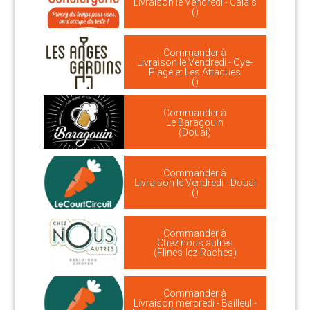
Livraison le Vendredi - Calais
()
Commander à
Livraison le Vendredi - Oye-
Plage et Les Attaques
()
Commander à
Le Baragouin
(Douai)
Commander à
Livraison le Vendredi - Douai
()
Commander à
Chez nous autres
(Flines-lez-Raches)
Commander à
Livraison mercredi - Bailleul -