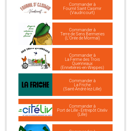
Commander à
Fournil Saint Casimir
(Vaudricourt)
Commander à
Terre de Sens Bermeries
(L'Orée de Mormal)
Commander à
La Ferme des Trois
Quenneaux
(Ennetières-en-Weppes)
Commander à
La Friche
(Saint-André-lez-Lille)
Commander à
Port de Lille - Entrepôt Citeliv
(Lille)