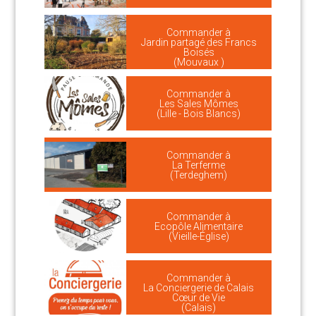
Commander à
Jardin partagé des Francs
Boisés
(Mouvaux )
Commander à
Les Sales Mômes
(Lille - Bois Blancs)
Commander à
La Terferme
(Terdeghem)
Commander à
Ecopôle Alimentaire
(Vieille-Église)
Commander à
La Conciergerie de Calais
Cœur de Vie
(Calais)