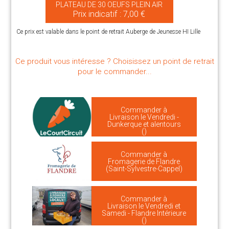
PLATEAU DE 30 OEUFS PLEIN AIR
Prix indicatif : 7,00 €
Ce prix est valable dans le point de retrait Auberge de Jeunesse HI Lille
Ce produit vous intéresse ? Choisissez un point de retrait
pour le commander...
Commander à
Livraison le Vendredi -
Dunkerque et alentours
()
Commander à
Fromagerie de Flandre
(Saint-Sylvestre-Cappel)
Commander à
Livraison le Vendredi et
Samedi - Flandre Intérieure
()