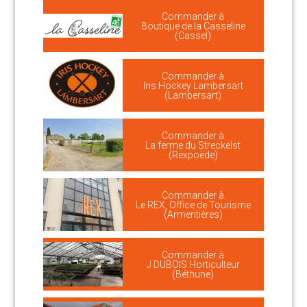
Commander à
Boutique de la Casseline
(Cassel)
Commander à
Iris Hockey Lambersart
(Lambersart)
Commander à
La ferme du Streckelst
(Rexpoëde)
Commander à
Le REX, Office de Tourisme
(Armentières)
Commander à
J DUBOIS Horticulteur
(Béthune)