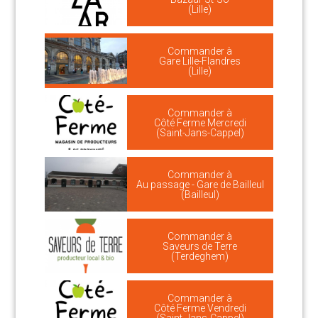
(Lille)
Commander à
Gare Lille-Flandres
(Lille)
Commander à
Côté Ferme Mercredi
(Saint-Jans-Cappel)
Commander à
Au passage - Gare de Bailleul
(Bailleul)
Commander à
Saveurs de Terre
(Terdeghem)
Commander à
Côté Ferme Vendredi