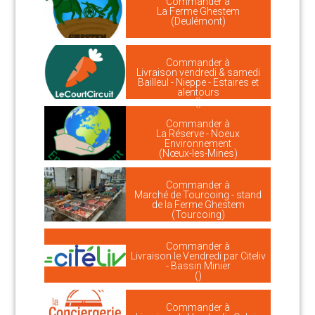
Commander à
La Ferme Ghestem
(Deulémont)
Commander à
Livraison vendredi & samedi
Bailleul - Nieppe - Estaires et
alentours
()
Commander à
La Réserve - Noeux
Environnement
(Nœux-les-Mines)
Commander à
Marché de Tourcoing - stand
de la Ferme Ghestem
(Tourcoing)
Commander à
Livraison le Vendredi par Citeliv
- Bassin Minier
()
Commander à