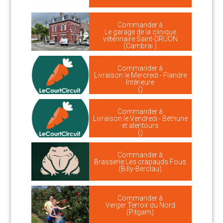
Commander à
Le garage de la clinique
vétérinaire Saint-DRUON
(Cambrai )
Commander à
Livraison le Mercredi - Flandre
Intérieure
()
Commander à
Livraison le Vendredi - Béthune
et alentours
()
Commander à
Brasserie Les crapauds Fous
(Billy-Berclau)
Commander à
Verger Terroir du Nord
(Pitgam)