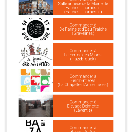
Salle annexe de la Mairie de
Faches-Thumesnil
(Faches-Thumesnil)
Commander à
De Farine et d'Eau Fraiche
(Gravelines)
Commander à
La Ferme des Mions
(Hazebrouck)
Commander à
Ferm'Entières
(La Chapelle-d'Armentières)
Commander à
Elevage Delmotte
(Laventie)
Commander à
Bazaar St-So