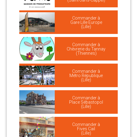
(Saint-Jans-Cappel)
Commander à
Gare Lille Europe
(Lille)
Commander à
Chèvrerie du Tannay
(Thiennes)
Commander à
Métro République
(Lille)
Commander à
Place Sébastopol
(Lille)
Commander à
Fives Cail
(Lille)