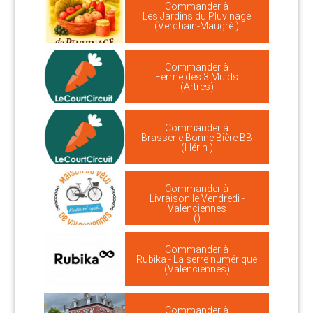
Commander à
Les Jardins du Pluvinage
(Verchain-Maugré )
Commander à
Ferme des 3 Muids
(Artres)
Commander à
Brasserie Bonne Bière BB
(Hérin )
Commander à
Livraison le Vendredi -
Valenciennes
()
Commander à
Rubika - La serre numérique
(Valenciennes)
Commander à