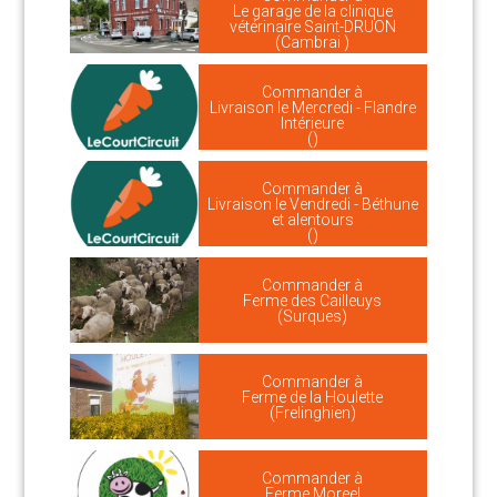
Le garage de la clinique
vétérinaire Saint-DRUON
(Cambrai )
Commander à
Livraison le Mercredi - Flandre
Intérieure
()
Commander à
Livraison le Vendredi - Béthune
et alentours
()
Commander à
Ferme des Cailleuys
(Surques)
Commander à
Ferme de la Houlette
(Frelinghien)
Commander à
Ferme Moreel