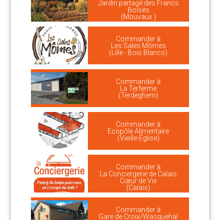
Jardin partagé des Francs
Boisés
(Mouvaux )
Commander à
Les Sales Mômes
(Lille - Bois Blancs)
Commander à
La Terferme
(Terdeghem)
Commander à
Ecopôle Alimentaire
(Vieille-Église)
Commander à
La Conciergerie de Calais
Cœur de Vie
(Calais)
Commander à
Gare de Croix/Wasquehal