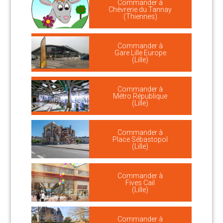
Commander à
Chèvrerie du Tannay
(Thiennes)
Commander à
Gare Lille Europe
(Lille)
Commander à
Métro République
(Lille)
Commander à
Place Sébastopol
(Lille)
Commander à
Fives Cail
(Lille)
Commander à