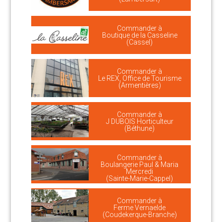
Commander à
Boutique de la Casseline
(Cassel)
Commander à
Le REX, Office de Tourisme
(Armentières)
Commander à
J DUBOIS Horticulteur
(Béthune)
Commander à
Boulangerie Paul & Maria
Mercredi
(Sainte-Marie-Cappel)
Commander à
Ferme Vernaelde
(Coudekerque-Branche)