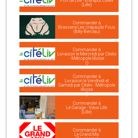
Port de Lille - Entrepôt Citeliv
(Lille)
Commander à
Brasserie Les crapauds Fous
(Billy-Berclau)
Commander à
Livraison le Mercredi par Citeliv
- Métropole lilloise
()
Commander à
Livraison le Vendredi et
Samedi par Citeliv - Métropole
lilloise
()
Commander à
Le Garage - Vieux Lille
(Lille)
Commander à
Le Grand Mix