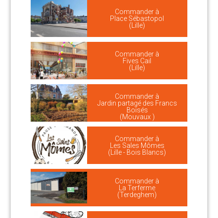
Commander à
Place Sébastopol
(Lille)
Commander à
Fives Cail
(Lille)
Commander à
Jardin partagé des Francs
Boisés
(Mouvaux )
Commander à
Les Sales Mômes
(Lille - Bois Blancs)
Commander à
La Terferme
(Terdeghem)