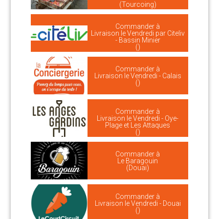
(Tourcoing)
Commander à
Livraison le Vendredi par Citeliv
- Bassin Minier
()
Commander à
Livraison le Vendredi - Calais
()
Commander à
Livraison le Vendredi - Oye-
Plage et Les Attaques
()
Commander à
Le Baragouin
(Douai)
Commander à
Livraison le Vendredi - Douai
()