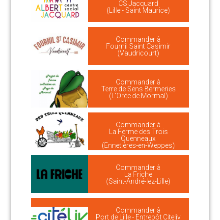
CS Jacquard
(Lille - Saint Maurice)
Commander à
Fournil Saint Casimir
(Vaudricourt)
Commander à
Terre de Sens Bermeries
(L'Orée de Mormal)
Commander à
La Ferme des Trois
Quenneaux
(Ennetières-en-Weppes)
Commander à
La Friche
(Saint-André-lez-Lille)
Commander à
Port de Lille - Entrepôt Citeliv