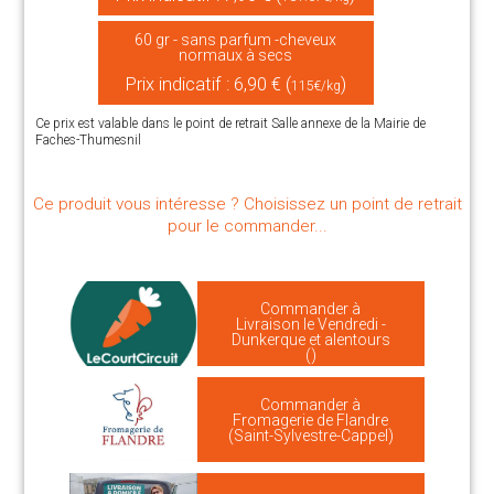
60 gr - sans parfum -cheveux
normaux à secs
Prix indicatif : 6,90 € (
)
115€/kg
Ce prix est valable dans le point de retrait Salle annexe de la Mairie de
Faches-Thumesnil
Ce produit vous intéresse ? Choisissez un point de retrait
pour le commander...
Commander à
Livraison le Vendredi -
Dunkerque et alentours
()
Commander à
Fromagerie de Flandre
(Saint-Sylvestre-Cappel)