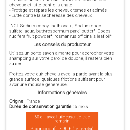
cheveux et lutte contre la chute
- Protège et répare les cheveux ternes et abîmés
- Lutte contre la sécheresse des cheveux
INCI: Sodium cocoyl isethionate, Sodium coco-
sulfate, aqua, buttyrospermum parkii butter*, Cocos
nucifera fruit powder*, rosmanirus officinalis leaf oil*,
Les conseils du producteur
Utilisez un porte savon aimanté pour accrocher votre
shampoing sur votre paroi de douche, il restera bien
au sec!
Frottez votre cuir chevelu avec la partie ayant la plus
grande surface, quelques frictions suffisent pour
avoir une mousse généreuse.
Informations générales
Origine :
France
Durée de conservation garantie :
6 mois
60 gr - avec huile essentielle de
romarin
Prix indicatif : 7,90 € (
)
131.67€/kg