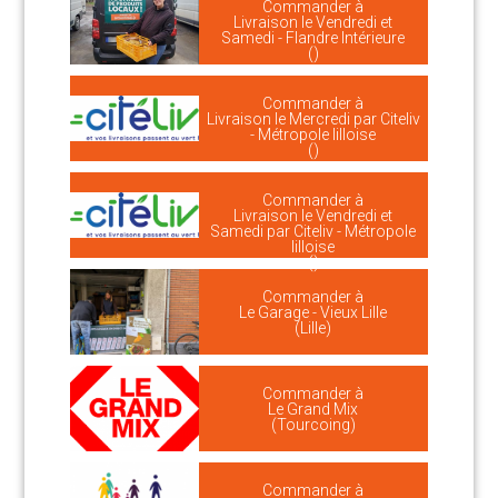
Commander à
Livraison le Vendredi et
Samedi - Flandre Intérieure
()
Commander à
Livraison le Mercredi par Citeliv
- Métropole lilloise
()
Commander à
Livraison le Vendredi et
Samedi par Citeliv - Métropole
lilloise
()
Commander à
Le Garage - Vieux Lille
(Lille)
Commander à
Le Grand Mix
(Tourcoing)
Commander à