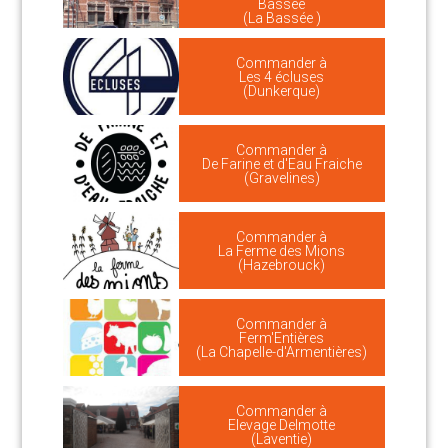
Bassée
(La Bassée )
Commander à
Les 4 écluses
(Dunkerque)
Commander à
De Farine et d'Eau Fraiche
(Gravelines)
Commander à
La Ferme des Mions
(Hazebrouck)
Commander à
Ferm'Entières
(La Chapelle-d'Armentières)
Commander à
Elevage Delmotte
(Laventie)