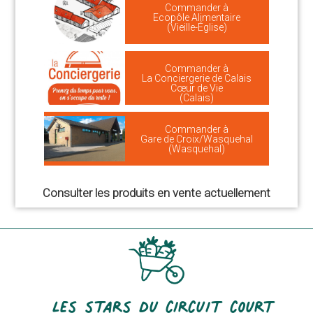
Commander à
Ecopôle Alimentaire
(Vieille-Église)
Commander à
La Conciergerie de Calais
Cœur de Vie
(Calais)
Commander à
Gare de Croix/Wasquehal
(Wasquehal)
Consulter les produits en vente actuellement
Les stars du circuit court