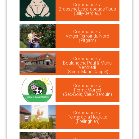
Commander à
Brasserie Les crapauds Fous
(Billy-Berclau)
Commander à
Verger Terroir du Nord
(Pitgam)
Commander à
Boulangerie Paul & Maria
Vendredi
(Sainte-Marie-Cappel)
Commander à
Ferme Moreel
(Sec-Bois, Vieux Berquin)
Commander à
Ferme de la Houlette
(Frelinghien)