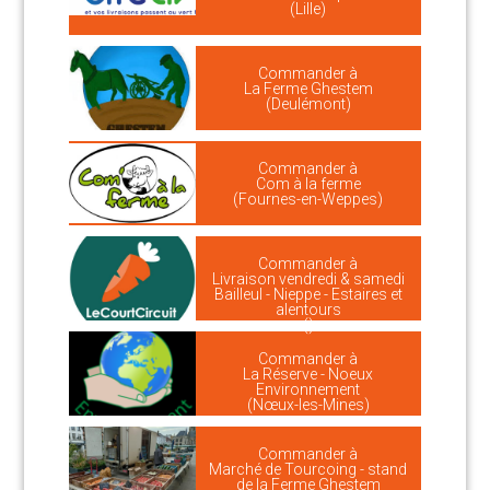
(Lille)
Commander à
La Ferme Ghestem
(Deulémont)
Commander à
Com à la ferme
(Fournes-en-Weppes)
Commander à
Livraison vendredi & samedi
Bailleul - Nieppe - Estaires et
alentours
()
Commander à
La Réserve - Noeux
Environnement
(Nœux-les-Mines)
Commander à
Marché de Tourcoing - stand
de la Ferme Ghestem