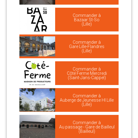
Commander à
Bazaar St-So
(Lille)
Commander à
Gare Lille-Flandres
(Lille)
Commander à
Côté Ferme Mercredi
(Saint-Jans-Cappel)
Commander à
Auberge de Jeunesse HI Lille
(Lille)
Commander à
Au passage - Gare de Bailleul
(Bailleul)