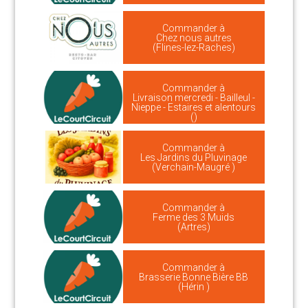
Commander à
Chez nous autres
(Flines-lez-Raches)
Commander à
Livraison mercredi - Bailleul -
Nieppe - Estaires et alentours
()
Commander à
Les Jardins du Pluvinage
(Verchain-Maugré )
Commander à
Ferme des 3 Muids
(Artres)
Commander à
Brasserie Bonne Bière BB
(Hérin )