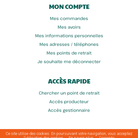
MON COMPTE
Mes commandes
Mes avoirs
Mes informations personnelles
Mes adresses / téléphones
Mes points de retrait
Je souhaite me déconnecter
ACCÈS RAPIDE
Chercher un point de retrait
Accès producteur
Accès gestionnaire
Ce site utilise des cookies. En poursuivant votre navigation, vous acceptez
Conditions générales
Mentions
Politique de protection des
Politique de
A
Plan du
|
|
|
|
|
l’utilisation des cookies.
En savoir plus
J’accepte
d'utilisation
légales
données
cookies
propos
site