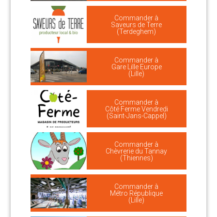
Commander à
Saveurs de Terre
(Terdeghem)
Commander à
Gare Lille Europe
(Lille)
Commander à
Côté Ferme Vendredi
(Saint-Jans-Cappel)
Commander à
Chèvrerie du Tannay
(Thiennes)
Commander à
Métro République
(Lille)