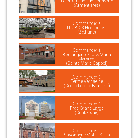
Le REX, Office de Tourisme
(Armentières)
Commander à
J DUBOIS Horticulteur
(Béthune)
Commander à
Boulangerie Paul & Maria
Mercredi
(Sainte-Marie-Cappel)
Commander à
Ferme Vernaelde
(Coudekerque-Branche)
Commander à
Frac Grand Large
(Dunkerque)
Commander à
Savonnerie MöBiUS - La