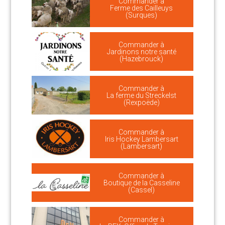
Commander à
Ferme des Cailleuys
(Surques)
Commander à
Jardinons notre santé
(Hazebrouck)
Commander à
La ferme du Streckelst
(Rexpoëde)
Commander à
Iris Hockey Lambersart
(Lambersart)
Commander à
Boutique de la Casseline
(Cassel)
Commander à