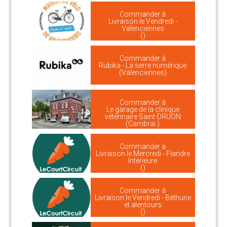
Commander à
Livraison le Vendredi -
Valenciennes
()
Commander à
Rubika - La serre numérique
(Valenciennes)
Commander à
Le garage de la clinique
vétérinaire Saint-DRUON
(Cambrai )
Commander à
Livraison le Mercredi - Flandre
Intérieure
()
Commander à
Livraison le Vendredi - Béthune
et alentours
()