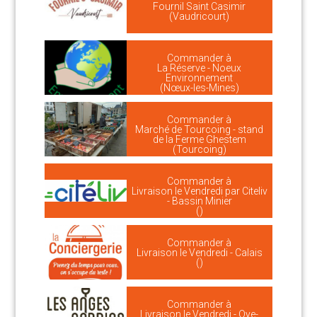
Fournil Saint Casimir
(Vaudricourt)
Commander à
La Réserve - Noeux
Environnement
(Nœux-les-Mines)
Commander à
Marché de Tourcoing - stand
de la Ferme Ghestem
(Tourcoing)
Commander à
Livraison le Vendredi par Citeliv
- Bassin Minier
()
Commander à
Livraison le Vendredi - Calais
()
Commander à
Livraison le Vendredi - Oye-