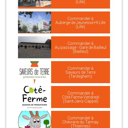
(Lille)
Commander à
Auberge de Jeunesse HI Lille
(Lille)
Commander à
Au passage - Gare de Bailleul
(Bailleul)
Commander à
Saveurs de Terre
(Terdeghem)
Commander à
Côté Ferme Vendredi
(Saint-Jans-Cappel)
Commander à
Chèvrerie du Tannay
(Thiennes)