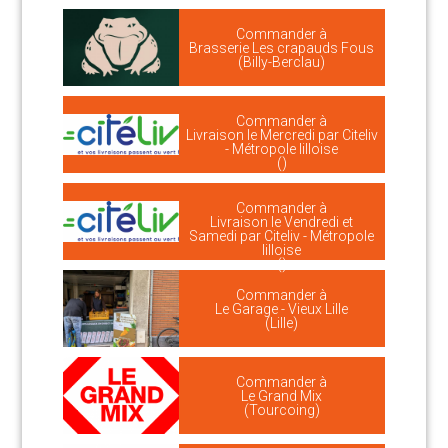
Commander à
Brasserie Les crapauds Fous
(Billy-Berclau)
Commander à
Livraison le Mercredi par Citeliv
- Métropole lilloise
()
Commander à
Livraison le Vendredi et
Samedi par Citeliv - Métropole
lilloise
()
Commander à
Le Garage - Vieux Lille
(Lille)
Commander à
Le Grand Mix
(Tourcoing)