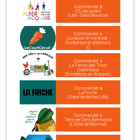
Commander à
CS Jacquard
(Lille - Saint Maurice)
Commander à
Livraison le Vendredi -
Dunkerque et alentours
()
Commander à
La Ferme des Trois
Quenneaux
(Ennetières-en-Weppes)
Commander à
La Friche
(Saint-André-lez-Lille)
Commander à
Terre de Sens Bermeries
(L'Orée de Mormal)