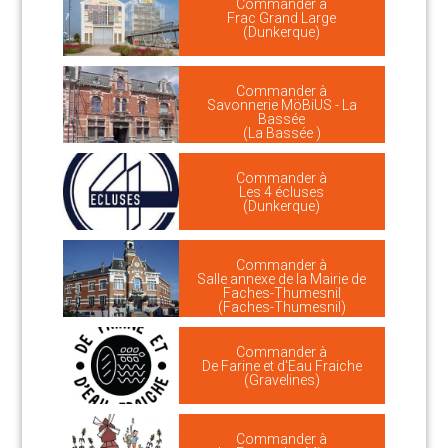
Commander à
Frac Grand Large
(Dunkerque)
Commander à
Savonnerie MöBiUS - La
Bassée
(La Bassée )
Commander à
Les 4 écluses
(Dunkerque)
Commander à
Salle annexe de la Mairie de
Faches-Thumesnil
(Faches-Thumesnil)
Commander à
De Farine et d'Eau Fraiche
(Gravelines)
Commander à