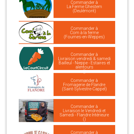
Commander à
La Ferme Ghestem
(Deulémont)
Commander à
Com à la ferme
(Fournes-en-Weppes)
Commander à
Livraison vendredi & samedi
Bailleul - Nieppe - Estaires et
alentours
()
Commander à
Fromagerie de Flandre
(Saint-Sylvestre-Cappel)
Commander à
Livraison le Vendredi et
Samedi - Flandre Intérieure
()
Commander à