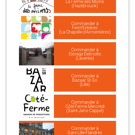
La Ferme des Mions
(Hazebrouck)
Commander à
Ferm'Entières
(La Chapelle-d'Armentières)
Commander à
Elevage Delmotte
(Laventie)
Commander à
Bazaar St-So
(Lille)
Commander à
Côté Ferme Mercredi
(Saint-Jans-Cappel)
Commander à
Gare Lille-Flandres