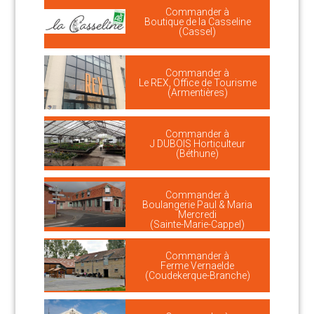
Commander à
Boutique de la Casseline
(Cassel)
Commander à
Le REX, Office de Tourisme
(Armentières)
Commander à
J DUBOIS Horticulteur
(Béthune)
Commander à
Boulangerie Paul & Maria
Mercredi
(Sainte-Marie-Cappel)
Commander à
Ferme Vernaelde
(Coudekerque-Branche)