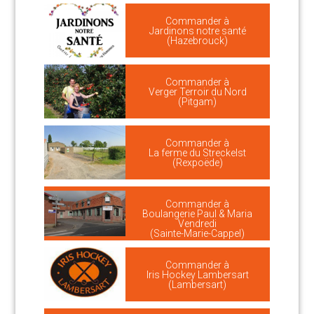
Commander à
Jardinons notre santé
(Hazebrouck)
Commander à
Verger Terroir du Nord
(Pitgam)
Commander à
La ferme du Streckelst
(Rexpoëde)
Commander à
Boulangerie Paul & Maria
Vendredi
(Sainte-Marie-Cappel)
Commander à
Iris Hockey Lambersart
(Lambersart)