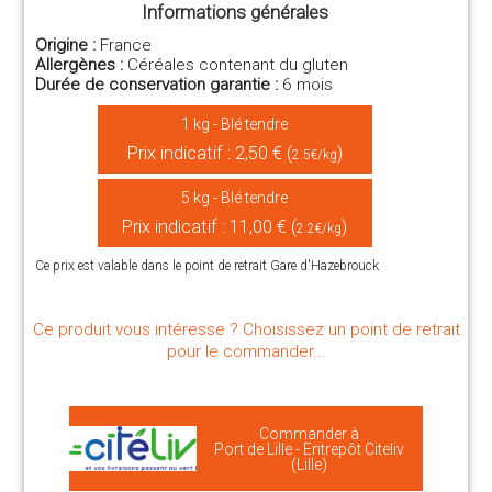
Informations générales
Origine :
France
Allergènes :
Céréales contenant du gluten
Durée de conservation garantie :
6 mois
1 kg - Blé tendre
Prix indicatif : 2,50 € (
)
2.5€/kg
5 kg - Blé tendre
Prix indicatif : 11,00 € (
)
2.2€/kg
Ce prix est valable dans le point de retrait Gare d'Hazebrouck
Ce produit vous intéresse ? Choisissez un point de retrait
pour le commander...
Commander à
Port de Lille - Entrepôt Citeliv
(Lille)