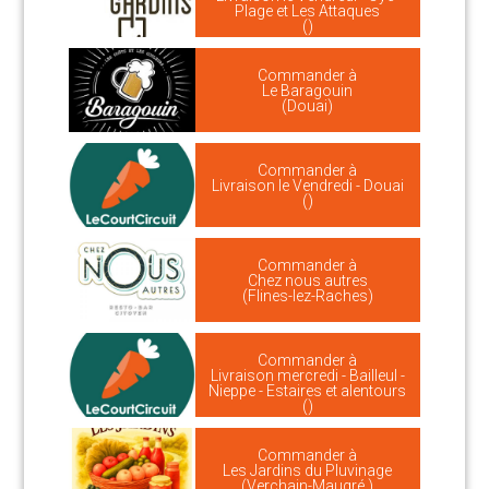
Plage et Les Attaques
()
Commander à
Le Baragouin
(Douai)
Commander à
Livraison le Vendredi - Douai
()
Commander à
Chez nous autres
(Flines-lez-Raches)
Commander à
Livraison mercredi - Bailleul -
Nieppe - Estaires et alentours
()
Commander à
Les Jardins du Pluvinage
(Verchain-Maugré )