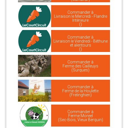
Commander à
Livraison le Mercredi - Flandre
Intérieure
()
Commander à
Livraison le Vendredi - Béthune
et alentours
()
Commander à
Ferme des Cailleuys
(Surques)
Commander à
Ferme de la Houlette
(Frelinghien)
Commander à
Ferme Moreel
(Sec-Bois, Vieux Berquin)