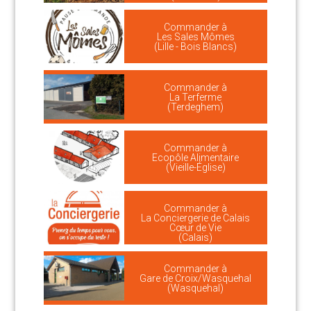
Commander à
Les Sales Mômes
(Lille - Bois Blancs)
Commander à
La Terferme
(Terdeghem)
Commander à
Ecopôle Alimentaire
(Vieille-Église)
Commander à
La Conciergerie de Calais
Cœur de Vie
(Calais)
Commander à
Gare de Croix/Wasquehal
(Wasquehal)