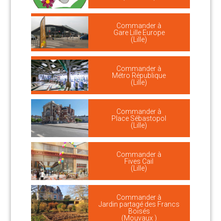
Commander à
Gare Lille Europe
(Lille)
Commander à
Métro République
(Lille)
Commander à
Place Sébastopol
(Lille)
Commander à
Fives Cail
(Lille)
Commander à
Jardin partagé des Francs
Boisés
(Mouvaux )