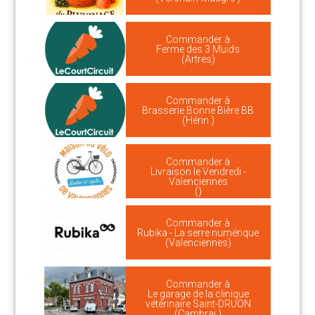
Commander à
Ferme des 3 Muids
(Artres)
Commander à
Brasserie Bonne Bière BB
(Hérin )
Commander à
Livraison le Vendredi -
Valenciennes
()
Commander à
Rubika - La serre numérique
(Valenciennes)
Commander à
Le garage de la clinique
vétérinaire Saint-DRUON
(Cambrai )