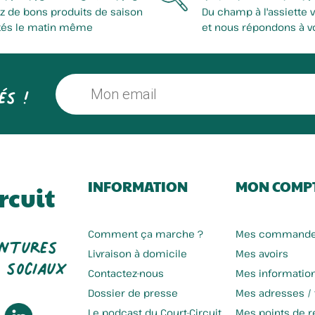
z de bons produits de saison
Du champ à l'assiette 
tés le matin même
et nous répondons à v
és !
INFORMATION
MON COMP
rcuit
entures
Comment ça marche ?
Mes command
 sociaux
Livraison à domicile
Mes avoirs
Contactez-nous
Mes informatio
Dossier de presse
Mes adresses /
Le podcast du Court-Circuit
Mes points de re