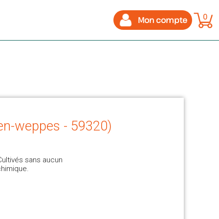
0
Mon compte
-en-weppes - 59320)
Cultivés sans aucun
chimique.