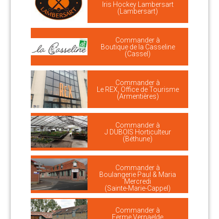
Iris Hockey Lambersart
(Lambersart)
Commander à
Boutique de la Casseline
(Cassel)
Commander à
Le REX, Office de Tourisme
(Armentières)
Commander à
J DUBOIS Horticulteur
(Béthune)
Commander à
Boulangerie Paul & Maria
Mercredi
(Sainte-Marie-Cappel)
Commander à
Ferme Vernaelde