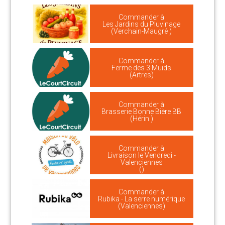
Commander à
Les Jardins du Pluvinage
(Verchain-Maugré )
Commander à
Ferme des 3 Muids
(Artres)
Commander à
Brasserie Bonne Bière BB
(Hérin )
Commander à
Livraison le Vendredi -
Valenciennes
()
Commander à
Rubika - La serre numérique
(Valenciennes)