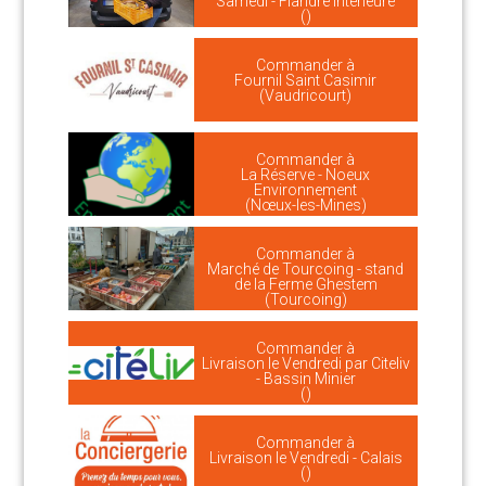
Samedi - Flandre Intérieure
()
Commander à
Fournil Saint Casimir
(Vaudricourt)
Commander à
La Réserve - Noeux
Environnement
(Nœux-les-Mines)
Commander à
Marché de Tourcoing - stand
de la Ferme Ghestem
(Tourcoing)
Commander à
Livraison le Vendredi par Citeliv
- Bassin Minier
()
Commander à
Livraison le Vendredi - Calais
()