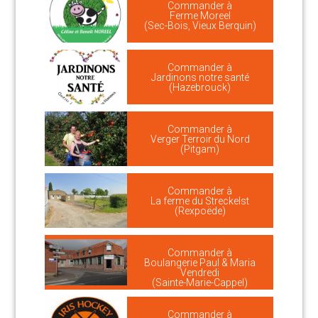
Commander à
Ferme Moreel
(Sec-Bois, Vieux Berquin)
Commander à
Jardinons notre santé
(Hazebrouck)
Commander à
Verger Terroir du Nord
(Pitgam)
Commander à
La ferme du Streckelst
(Rexpoëde)
Commander à
Boulangerie Paul & Maria
Vendredi
(Sainte-Marie-Cappel)
Commander à