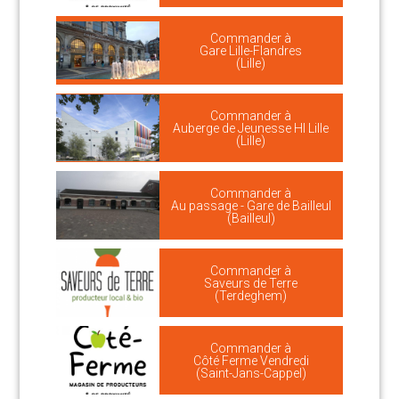
Commander à
Gare Lille-Flandres
(Lille)
Commander à
Auberge de Jeunesse HI Lille
(Lille)
Commander à
Au passage - Gare de Bailleul
(Bailleul)
Commander à
Saveurs de Terre
(Terdeghem)
Commander à
Côté Ferme Vendredi
(Saint-Jans-Cappel)