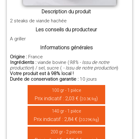
Description du produit
2 steaks de viande hachée
Les conseils du producteur
A griller
Informations générales
Origine :
France
Ingrédients :
viande bovine (
98% - Issu de notre
production
) / sel, sucre (
- Issu de notre production
)
Votre produit est à 98% local !
Durée de conservation garantie :
10 jours
100 gr - 1 pièce
Prix indicatif : 2,03 € (
)
20.3€/kg
140 gr - 1 pièce
Prix indicatif : 2,84 € (
)
20.29€/kg
200 gr - 2 pièces