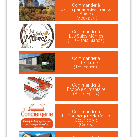
Commander à
Jardin partagé des Francs
Boisés
(Mouvaux )
Commander à
Les Sales Mômes
(Lille - Bois Blancs)
Commander à
La Terferme
(Terdeghem)
Commander à
Ecopôle Alimentaire
(Vieille-Église)
Commander à
La Conciergerie de Calais
Cœur de Vie
(Calais)