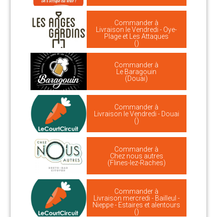
Commander à
Livraison le Vendredi - Oye-
Plage et Les Attaques
()
Commander à
Le Baragouin
(Douai)
Commander à
Livraison le Vendredi - Douai
()
Commander à
Chez nous autres
(Flines-lez-Raches)
Commander à
Livraison mercredi - Bailleul -
Nieppe - Estaires et alentours
()