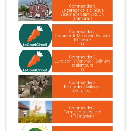
Commander à
Le garage de la clinique
vétérinaire Saint-DRUON
(Cambrai )
Commander à
Livraison le Mercredi - Flandre
Intérieure
()
Commander à
Livraison le Vendredi - Béthune
et alentours
()
Commander à
Ferme des Cailleuys
(Surques)
Commander à
Ferme de la Houlette
(Frelinghien)