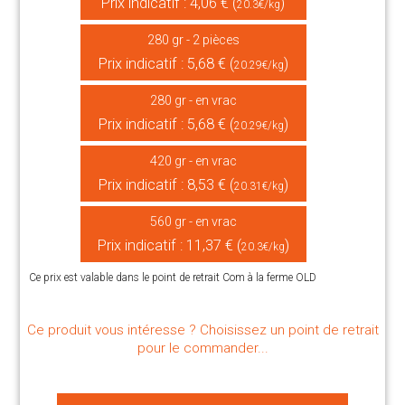
Prix indicatif : 4,06 € (
)
20.3€/kg
280 gr - 2 pièces
Prix indicatif : 5,68 € (
)
20.29€/kg
280 gr - en vrac
Prix indicatif : 5,68 € (
)
20.29€/kg
420 gr - en vrac
Prix indicatif : 8,53 € (
)
20.31€/kg
560 gr - en vrac
Prix indicatif : 11,37 € (
)
20.3€/kg
Ce prix est valable dans le point de retrait Com à la ferme OLD
Ce produit vous intéresse ? Choisissez un point de retrait
pour le commander...