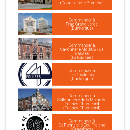
(Coudekerque-Branche)
Commander à
Frac Grand Large
(Dunkerque)
Commander à
Savonnerie MöBiUS - La
Bassée
(La Bassée )
Commander à
Les 4 écluses
(Dunkerque)
Commander à
Salle annexe de la Mairie de
Faches-Thumesnil
(Faches-Thumesnil)
Commander à
De Farine et d'Eau Fraiche
(Gravelines)