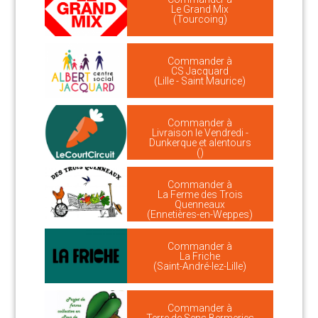
Le Grand Mix
(Tourcoing)
Commander à
CS Jacquard
(Lille - Saint Maurice)
Commander à
Livraison le Vendredi -
Dunkerque et alentours
()
Commander à
La Ferme des Trois
Quenneaux
(Ennetières-en-Weppes)
Commander à
La Friche
(Saint-André-lez-Lille)
Commander à