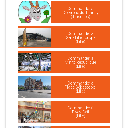
Commander à
Chèvrerie du Tannay
(Thiennes)
Commander à
Gare Lille Europe
(Lille)
Commander à
Métro République
(Lille)
Commander à
Place Sébastopol
(Lille)
Commander à
Fives Cail
(Lille)