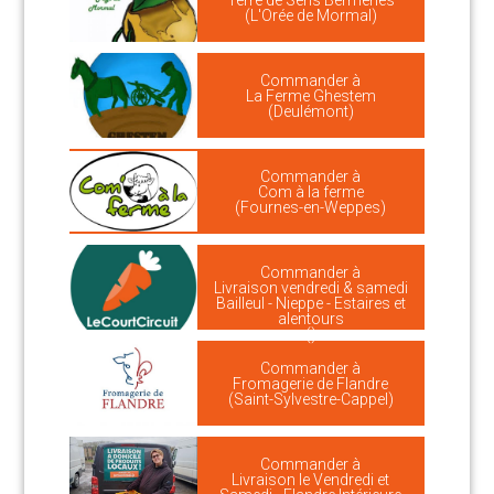
Terre de Sens Bermeries
(L'Orée de Mormal)
Commander à
La Ferme Ghestem
(Deulémont)
Commander à
Com à la ferme
(Fournes-en-Weppes)
Commander à
Livraison vendredi & samedi
Bailleul - Nieppe - Estaires et
alentours
()
Commander à
Fromagerie de Flandre
(Saint-Sylvestre-Cappel)
Commander à
Livraison le Vendredi et