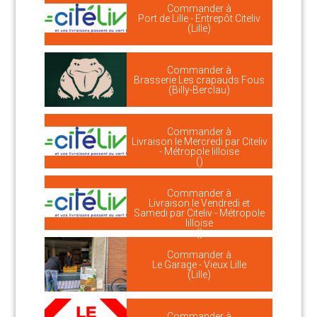
Commander à
Port de Lille - Entrepôt Citeliv
(Lille)
Commander à
Brasserie Les crapauds Fous
(Billy-Berclau)
Commander à
Livraison le Mercredi par Citeliv
- Métropole lilloise
()
Commander à
Livraison le Vendredi et
Samedi par Citeliv - Métropole
lilloise
()
Commander à
Le Garage - Vieux Lille
(Lille)
Commander à