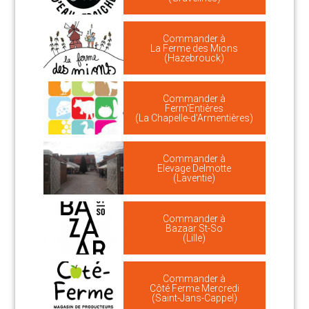
Commander à
La Ferme des Mions
(Hazebrouck)
Commander à
Ferm'Entières
(La Chapelle-d'Armentières)
Commander à
Elevage Delmotte
(Laventie)
Commander à
Bazaar St-So
(Lille)
Commander à
Côté Ferme Mercredi
(Saint-Jans-Cappel)